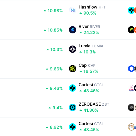
Hashflow
HFT
10.98%
90.5%
River
RIVER
10.85%
24.22%
Lumia
LUMIA
10.3%
10.3%
Cap
CAP
9.66%
16.57%
Cartesi
CTSI
9.46%
48.46%
ZEROBASE
ZBT
9.4%
41.36%
Cartesi
CTSI
8.92%
48.46%