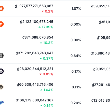
₫1,077,577,271,663,967
₫59,859,11
1.87%
0.2%
₫2,122,100,678,245
₫351,9
0.00%
17.39%
₫374,688,670,854
₫105,99
0.00%
10.3%
₫371,282,648,743,647
₫15,880,43
0.64%
0.37%
₫98,020,844,512,381
₫9,052,0
0.17%
0.85%
₫60,538,443,716,406
₫27,291,4
0.11%
1.64%
₫166,379,639,042,167
₫12,015,8
0.29%
0.14%