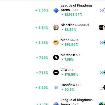
League of Kingdoms 
Arena
8.56%
LOKA
18268.57%
NianNian
NIANNIAN
8.54%
13.34%
Masa
MASA
8.36%
149.56%
Matchain
MAT
7.59%
7.59%
ZTX
ZTX
7.53%
175.59%
Hashflow
HFT
6.89%
90.5%
League of Kingdoms 
Arena
6.17%
LOKA