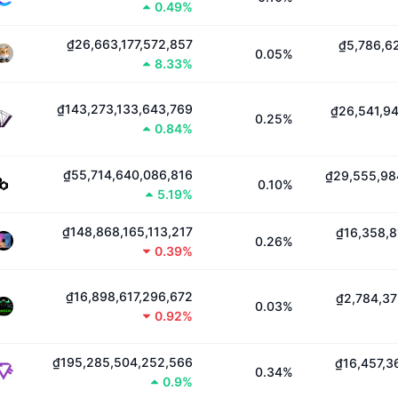
0.49%
₫26,663,177,572,857
₫5,786,6
0.05%
8.33%
₫143,273,133,643,769
₫26,541,9
0.25%
0.84%
₫55,714,640,086,816
₫29,555,98
0.10%
5.19%
₫148,868,165,113,217
₫16,358,8
0.26%
0.39%
₫16,898,617,296,672
₫2,784,37
0.03%
0.92%
₫195,285,504,252,566
₫16,457,3
0.34%
0.9%