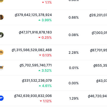
1.1%
₫379,642,125,378,924
₫26,201,0
0.66%
3.99%
₫47,371,916,878,183
₫7,003,0
0.08%
0.25%
₫1,315,566,529,082,468
₫87,701,9
2.28%
0.13%
₫5,702,595,740,771
₫655,35
0.01%
3.52%
₫331,532,236,079
₫43,0
0.00%
4.61%
₫742,639,930,832,006
₫46,720,94
1.29%
1.12%