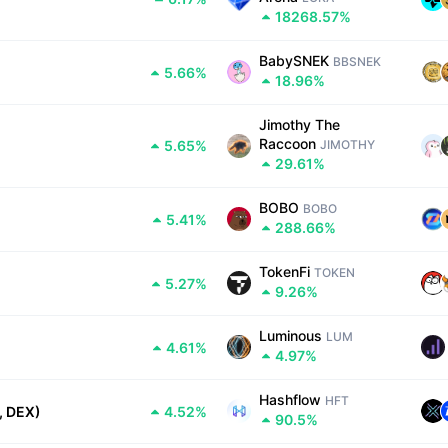
18268.57%
BabySNEK
BBSNEK
5.66%
18.96%
Jimothy The 
Raccoon
5.65%
JIMOTHY
29.61%
BOBO
BOBO
5.41%
288.66%
TokenFi
TOKEN
5.27%
9.26%
Luminous
LUM
4.61%
4.97%
Hashflow
HFT
, DEX)
4.52%
90.5%