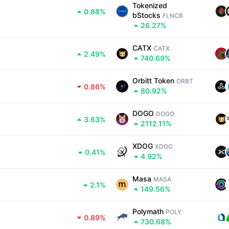
Tokenized 
0.88%
bStocks
FLNCB
26.27%
CATX
CATX
2.49%
740.69%
Orbitt Token
ORBT
0.86%
80.92%
DOGO
DOGO
3.63%
2112.11%
XDOG
XDOG
0.41%
4.92%
Masa
MASA
2.1%
149.56%
Polymath
POLY
0.89%
730.68%