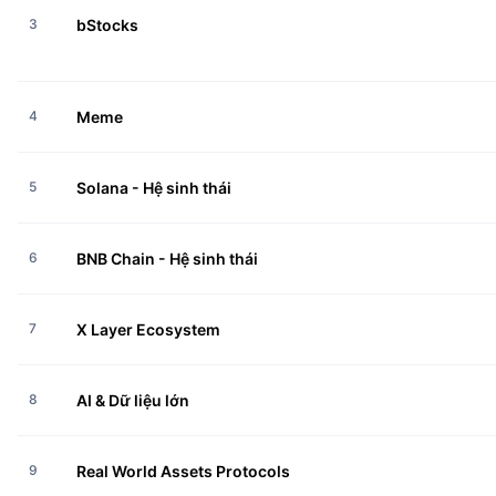
3
bStocks
4
Meme
5
Solana - Hệ sinh thái
6
BNB Chain - Hệ sinh thái
7
X Layer Ecosystem
8
AI & Dữ liệu lớn
9
Real World Assets Protocols