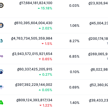
₫17,684,181,824,100
₫23,926,94
0.03%
15.18%
₫610,395,604,004,430
₫45,004,23
1.06%
2.02%
₫4,763,734,505,359,984
₫200,174,1
8.27%
1.5%
₫3,943,572,015,921,654
₫269,065,9
6.85%
0.65%
₫60,337,425,205,915
₫6,022,98
0.10%
0.27%
₫397,392,229,144,002
₫52,360,9
0.69%
0.05%
₫809,124,393,817,134
₫39,433,23
1.40%
1.22%