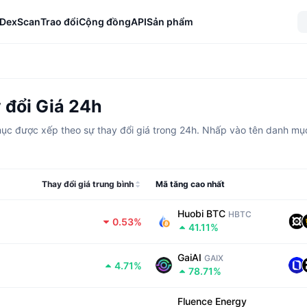
DexScan
Trao đổi
Cộng đồng
API
Sản phẩm
y đổi Giá 24h
h mục được xếp theo sự thay đổi giá trong 24h. Nhấp vào tên danh mụ
Thay đổi giá trung bình
Mã tăng cao nhất
Huobi BTC
HBTC
0.53%
41.11%
GaiAI
GAIX
4.71%
78.71%
Fluence Energy 