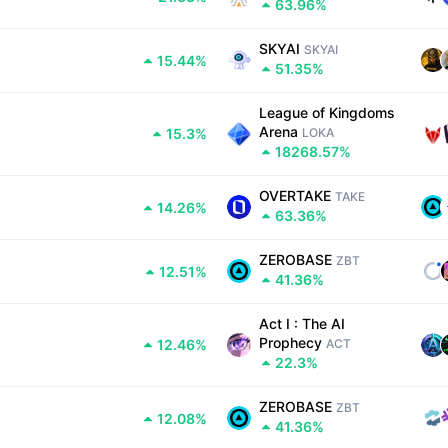
63.96%
SKYAI
SKYAI
15.44%
51.35%
League of Kingdoms 
Arena
15.3%
LOKA
18268.57%
OVERTAKE
TAKE
14.26%
63.36%
ZEROBASE
ZBT
12.51%
41.36%
Act I : The AI 
Prophecy
12.46%
ACT
22.3%
ZEROBASE
ZBT
12.08%
41.36%