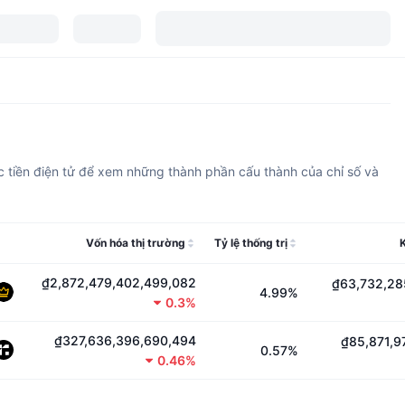
c tiền điện tử để xem những thành phần cấu thành của chỉ số và
Vốn hóa thị trường
Tỷ lệ thống trị
₫2,872,479,402,499,082
₫63,732,28
4.99%
0.3%
₫327,636,396,690,494
₫85,871,9
0.57%
0.46%