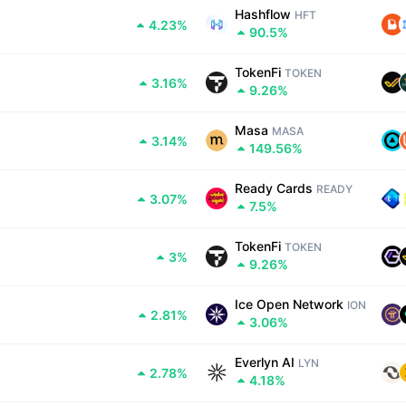
Hashflow
HFT
4.23%
90.5%
TokenFi
TOKEN
3.16%
9.26%
Masa
MASA
3.14%
149.56%
Ready Cards
READY
3.07%
7.5%
TokenFi
TOKEN
3%
9.26%
Ice Open Network
ION
2.81%
3.06%
Everlyn AI
LYN
2.78%
4.18%