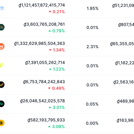
₫1,121,457,872,415,774
₫51,231,0
1.95%
0.21%
₫3,603,765,208,761
₫807,5
0.01%
0.79%
₫1,332,629,985,504,363
₫65,355,05
2.31%
1.34%
₫7,391,055,262,714
₫1,162,2
0.01%
1.22%
₫6,753,784,242,843
₫2,563,16
0.01%
0.49%
₫26,046,542,025,578
₫489,96
0.05%
3.01%
₫582,193,795,933
₫163,96
0.00%
3.08%