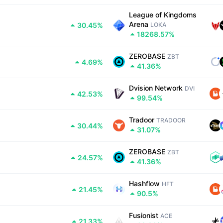
League of Kingdoms 
Arena
30.45%
LOKA
18268.57%
ZEROBASE
ZBT
4.69%
41.36%
Dvision Network
DVI
42.53%
99.54%
Tradoor
TRADOOR
30.44%
31.07%
ZEROBASE
ZBT
24.57%
41.36%
Hashflow
HFT
21.45%
90.5%
Fusionist
ACE
21.33%