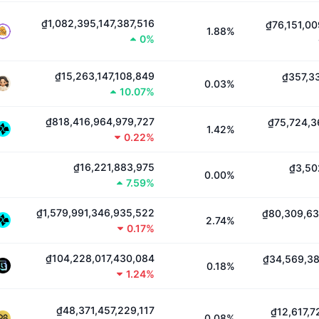
₫1,082,395,147,387,516
₫76,151,0
1.88%
0%
₫15,263,147,108,849
₫357,3
0.03%
10.07%
₫818,416,964,979,727
₫75,724,3
1.42%
0.22%
₫16,221,883,975
₫3,50
0.00%
7.59%
₫1,579,991,346,935,522
₫80,309,63
2.74%
0.17%
₫104,228,017,430,084
₫34,569,38
0.18%
1.24%
₫48,371,457,229,117
₫12,617,7
0.08%