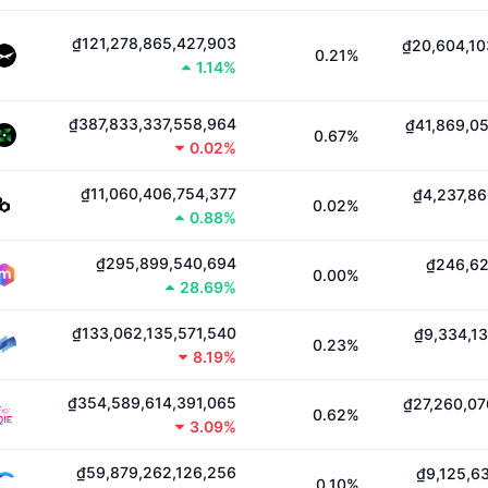
₫121,278,865,427,903
₫20,604,10
0.21%
1.14%
₫387,833,337,558,964
₫41,869,0
0.67%
0.02%
₫11,060,406,754,377
₫4,237,86
0.02%
0.88%
₫295,899,540,694
₫246,62
0.00%
28.69%
₫133,062,135,571,540
₫9,334,1
0.23%
8.19%
₫354,589,614,391,065
₫27,260,07
0.62%
3.09%
₫59,879,262,126,256
₫9,125,6
0.10%