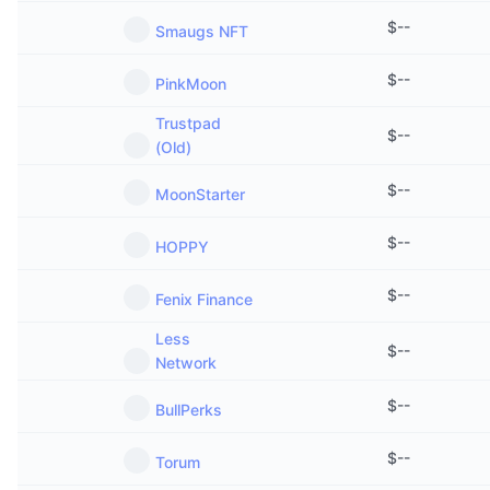
$
--
Smaugs NFT
$
--
PinkMoon
Trustpad
$
--
(Old)
$
--
MoonStarter
$
--
HOPPY
$
--
Fenix Finance
Less
$
--
Network
$
--
BullPerks
$
--
Torum