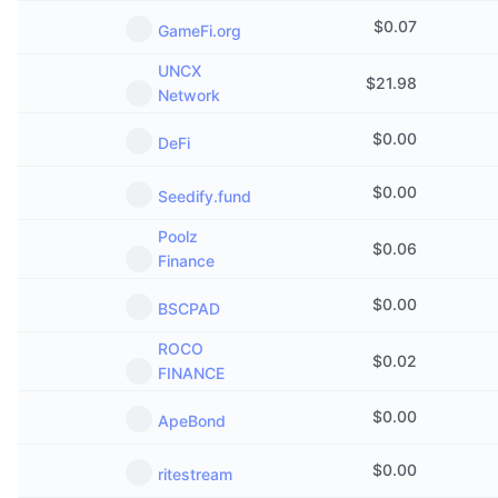
Sự kiện sắp tới
$
0.07
GameFi.org
Tỷ lệ tài trợ
Học & Kiếm tiền
UNCX
$
21.98
Network
Lịch
$
0.00
DeFi
Lịch ICO
$
0.00
Seedify.fund
Lịch Sự kiện
Poolz
$
0.06
Finance
$
0.00
BSCPAD
ROCO
$
0.02
FINANCE
$
0.00
ApeBond
$
0.00
ritestream