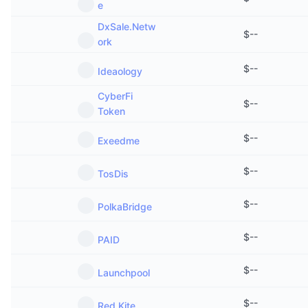
e
DxSale.Netw
$
--
ork
$
--
Ideaology
CyberFi
$
--
Token
$
--
Exeedme
$
--
TosDis
$
--
PolkaBridge
$
--
PAID
$
--
Launchpool
$
--
Red Kite