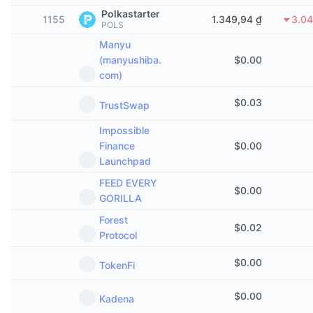
Thịnh hành
Tiền điện tử ETF
Polkastarter
1155
1.349,94 ₫
3.0
Học hỏi
CMC Giao thức Ngữ cảnh Mô hình
POLS
Manyu
Mới
Bitcoin ETF
x402
Tin tức
(manyushiba.
$
0.00
com)
Tiền mã hóa
Ethereum ETF
Academy
$
0.03
TrustSwap
Chính trị
Phân tích kỹ thuật
Nghiên cứu
Impossible
Thể thao
Finance
$
0.00
RSI
Video
Launchpad
Tài chính
FEED EVERY
MACD
$
0.00
Bảng thuật ngữ
GORILLA
Công nghệ
Forest
$
0.02
Phái sinh
Chiến dịch
Protocol
NFT
$
0.00
TokenFi
Tổng quan
Airdrop
Số liệu thống kê NFT giá cao nhất
$
0.00
Kadena
Thanh lý
Phần thưởng Kim cương