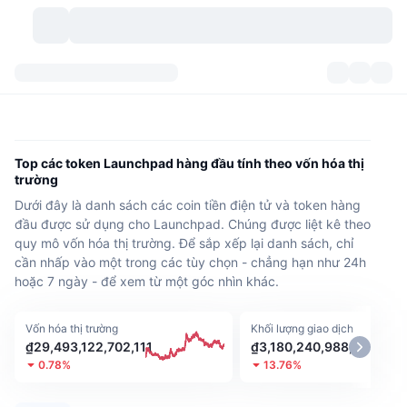
Các loại tiền điện tử
Bảng điều khiển
Các loại tiền điện tử
DexScan
Các thị trường giao dịch
Xếp hạng
Top các token Launchpad hàng đầu tính theo vốn hóa thị
trường
Tín hiệu
Trao đổi
Phân mục
New
Tổng quan thị trường
Dưới đây là danh sách các coin tiền điện tử và token hàng
đầu được sử dụng cho Launchpad. Chúng được liệt kê theo
Xu hướng
Cộng đồng
Xem Nhanh Lịch Sử Thị Trường
Thị trường Spot
Sàn giao dịch tập trung
quy mô vốn hóa thị trường. Để sắp xếp lại danh sách, chỉ
cần nhấp vào một trong các tùy chọn - chẳng hạn như 24h
Mới
Feeds
API
Mở khóa token
hoặc 7 ngày - để xem từ một góc nhìn khác.
Số lượng tiền mã hóa
Giao ngay
Tăng giá
Chủ đề
Lợi nhuận
Sản phẩm
Kho bạc Bitcoin
Phái sinh
API
Vốn hóa thị trường
Khối lượng giao dịch
₫29,493,122,702,111
₫3,180,240,988,945
Trình khám phá Meme
0.78%
13.76%
Phát trực tiếp
Tài sản ngoài đời thực
Kho bạc BNB
Sản phẩm
Crypto API
Sàn giao dịch phi tập trung(DEX)