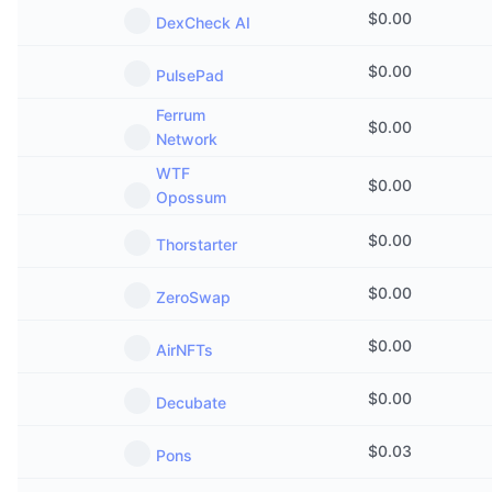
$
0.00
DexCheck AI
$
0.00
PulsePad
Ferrum
$
0.00
Network
WTF
$
0.00
Opossum
$
0.00
Thorstarter
$
0.00
ZeroSwap
$
0.00
AirNFTs
$
0.00
Decubate
$
0.03
Pons