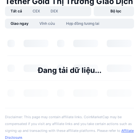
Tether Gold Thị Trường Giao Dịch
Tất cả
CEX
DEX
Bộ lọc
Giao ngay
Vĩnh cửu
Hợp đồng tương lai
Đang tải dữ liệu...
Disclaimer: This page may contain affiliate links. CoinMarketCap may be
compensated if you visit any affiliate links and you take certain actions such as
signing up and transacting with these affiliate platforms. Please refer to
Affiliate
Disclosure
.