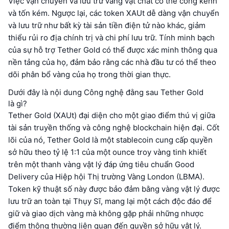
Việc vận chuyển và lưu trữ vàng vật chất có thể cồng kềnh
và tốn kém. Ngược lại, các token XAUt dễ dàng vận chuyển
và lưu trữ như bất kỳ tài sản tiền điện tử nào khác, giảm
thiểu rủi ro địa chính trị và chi phí lưu trữ. Tính minh bạch
của sự hỗ trợ Tether Gold có thể được xác minh thông qua
nền tảng của họ, đảm bảo rằng các nhà đầu tư có thể theo
dõi phân bổ vàng của họ trong thời gian thực.
Dưới đây là nội dung Công nghệ đằng sau Tether Gold
là gì?
Tether Gold (XAUt) đại diện cho một giao điểm thú vị giữa
tài sản truyền thống và công nghệ blockchain hiện đại. Cốt
lõi của nó, Tether Gold là một stablecoin cung cấp quyền
sở hữu theo tỷ lệ 1:1 của một ounce troy vàng tinh khiết
trên một thanh vàng vật lý đáp ứng tiêu chuẩn Good
Delivery của Hiệp hội Thị trường Vàng London (LBMA).
Token kỹ thuật số này được bảo đảm bằng vàng vật lý được
lưu trữ an toàn tại Thụy Sĩ, mang lại một cách độc đáo để
giữ và giao dịch vàng mà không gặp phải những nhược
điểm thông thường liên quan đến quyền sở hữu vật lý.