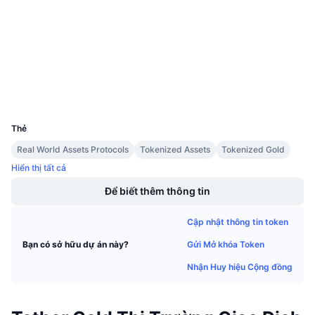
Hợp đồng
Sự kiện sắp tới
Tỷ lệ tài trợ
Học & Kiếm tiền
4.6
Xếp hạng (CertiK)
etherscan.io
Trình duyệt
Lịch
Ví
Lịch ICO
UCID
5176
Thẻ
Lịch Sự kiện
Real World Assets Protocols
Tokenized Assets
Tokenized Gold
Hiển thị tất cả
Để biết thêm thông tin
Cập nhật thông tin token
Gửi Mở khóa Token
Bạn có sở hữu dự án này?
Nhận Huy hiệu Cộng đồng