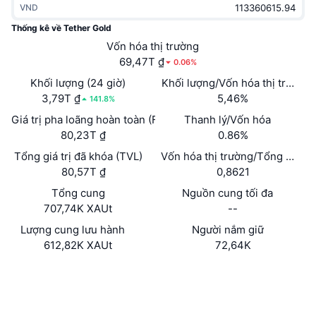
VND
Thịnh hành
Tiền điện tử ETF
Học hỏi
CMC Giao thức Ngữ cảnh Mô hình
Thống kê về Tether Gold
Mới
Vốn hóa thị trường
Bitcoin ETF
x402
Tin tức
69,47T ₫
0.06%
Tiền mã hóa
Ethereum ETF
Khối lượng (24 giờ)
Khối lượng/Vốn hóa thị trường 
Academy
3,79T ₫
5,46%
141.8%
Chính trị
Giá trị pha loãng hoàn toàn (FDV)
Thanh lý/Vốn hóa
Phân tích kỹ thuật
Nghiên cứu
80,23T ₫
0.86%
Thể thao
Tổng giá trị đã khóa (TVL)
Vốn hóa thị trường/Tổng giá trị
RSI
Video
80,57T ₫
0,8621
Tài chính
MACD
Tổng cung
Nguồn cung tối đa
Bảng thuật ngữ
707,74K XAUt
--
Công nghệ
Lượng cung lưu hành
Người nắm giữ
Phái sinh
Chiến dịch
612,82K XAUt
72,64K
NFT
Tổng quan
Trang Web
Airdrop
Website
Mạng xã hội
Số liệu thống kê NFT giá cao nhất
Thanh lý
Phần thưởng Kim cương
0x6874...782F38