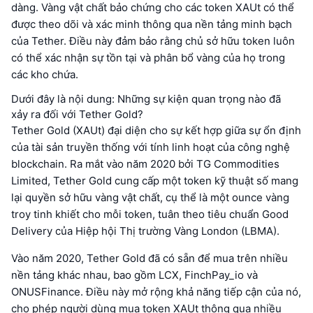
dàng. Vàng vật chất bảo chứng cho các token XAUt có thể
được theo dõi và xác minh thông qua nền tảng minh bạch
của Tether. Điều này đảm bảo rằng chủ sở hữu token luôn
có thể xác nhận sự tồn tại và phân bổ vàng của họ trong
các kho chứa.
Dưới đây là nội dung: Những sự kiện quan trọng nào đã
xảy ra đối với Tether Gold?
Tether Gold (XAUt) đại diện cho sự kết hợp giữa sự ổn định
của tài sản truyền thống với tính linh hoạt của công nghệ
blockchain. Ra mắt vào năm 2020 bởi TG Commodities
Limited, Tether Gold cung cấp một token kỹ thuật số mang
lại quyền sở hữu vàng vật chất, cụ thể là một ounce vàng
troy tinh khiết cho mỗi token, tuân theo tiêu chuẩn Good
Delivery của Hiệp hội Thị trường Vàng London (LBMA).
Vào năm 2020, Tether Gold đã có sẵn để mua trên nhiều
nền tảng khác nhau, bao gồm LCX, FinchPay_io và
ONUSFinance. Điều này mở rộng khả năng tiếp cận của nó,
cho phép người dùng mua token XAUt thông qua nhiều