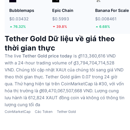
Bubblemaps
Epic Chain
Banana For Scale
$0.03432
$0.5993
$0.008461
76.32%
39.8%
6.68%
Tether Gold Dữ liệu về giá theo
thời gian thực
The live
Tether Gold price today
is ₫113,360,616 VND
with a 24-hour trading volume of ₫3,794,704,714,528
VND.
Chúng tôi cập nhật XAUt của chúng tôi sang giá VND
theo thời gian thực.
Tether Gold giảm 0.07 trong 24 giờ
qua.
Thứ hạng hiện tại trên CoinMarketCap là #30, với vốn
hóa thị trường là ₫69,470,067,507,668 VND.
Lượng cung
lưu hành là 612,824 XAUT đồng coin
và không có thông tin
lượng cung tối đa
CoinMarketCap
Các Token
Tether Gold