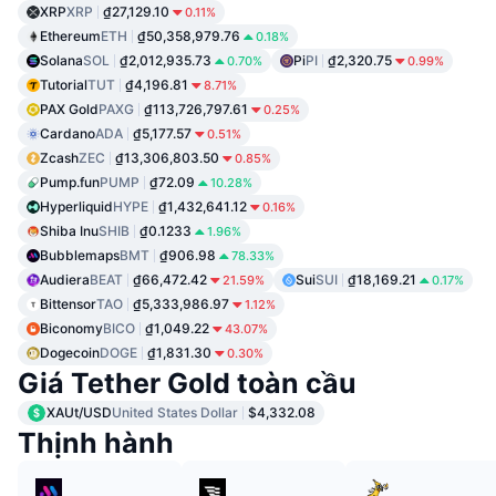
XRP
XRP
₫27,129.10
0.11%
Ethereum
ETH
₫50,358,979.76
0.18%
Solana
SOL
₫2,012,935.73
Pi
PI
₫2,320.75
0.70%
0.99%
Tutorial
TUT
₫4,196.81
8.71%
PAX Gold
PAXG
₫113,726,797.61
0.25%
Cardano
ADA
₫5,177.57
0.51%
Zcash
ZEC
₫13,306,803.50
0.85%
Pump.fun
PUMP
₫72.09
10.28%
Hyperliquid
HYPE
₫1,432,641.12
0.16%
Shiba Inu
SHIB
₫0.1233
1.96%
Bubblemaps
BMT
₫906.98
78.33%
Audiera
BEAT
₫66,472.42
Sui
SUI
₫18,169.21
21.59%
0.17%
Bittensor
TAO
₫5,333,986.97
1.12%
Biconomy
BICO
₫1,049.22
43.07%
Dogecoin
DOGE
₫1,831.30
0.30%
Giá Tether Gold toàn cầu
XAUt/USD
United States Dollar
$4,332.08
Thịnh hành