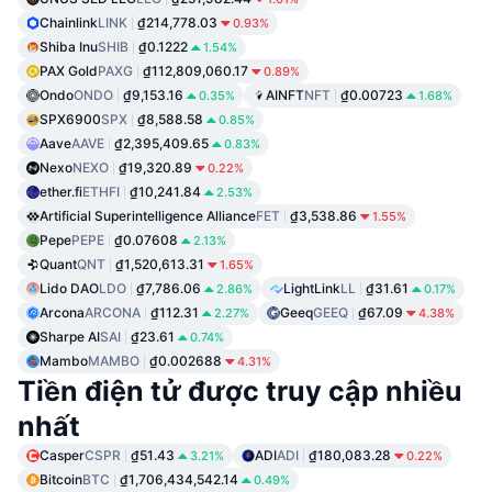
Chainlink
LINK
₫214,778.03
0.93%
Shiba Inu
SHIB
₫0.1222
1.54%
PAX Gold
PAXG
₫112,809,060.17
0.89%
Ondo
ONDO
₫9,153.16
AINFT
NFT
₫0.00723
0.35%
1.68%
SPX6900
SPX
₫8,588.58
0.85%
Aave
AAVE
₫2,395,409.65
0.83%
Nexo
NEXO
₫19,320.89
0.22%
ether.fi
ETHFI
₫10,241.84
2.53%
Artificial Superintelligence Alliance
FET
₫3,538.86
1.55%
Pepe
PEPE
₫0.07608
2.13%
Quant
QNT
₫1,520,613.31
1.65%
Lido DAO
LDO
₫7,786.06
LightLink
LL
₫31.61
2.86%
0.17%
Arcona
ARCONA
₫112.31
Geeq
GEEQ
₫67.09
2.27%
4.38%
Sharpe AI
SAI
₫23.61
0.74%
Mambo
MAMBO
₫0.002688
4.31%
Tiền điện tử được truy cập nhiều
nhất
Casper
CSPR
₫51.43
ADI
ADI
₫180,083.28
3.21%
0.22%
Bitcoin
BTC
₫1,706,434,542.14
0.49%