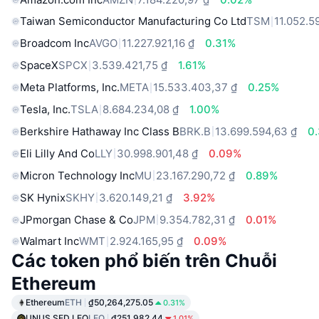
Taiwan Semiconductor Manufacturing Co Ltd
TSM
11.052.5
Broadcom Inc
AVGO
11.227.921,16 ₫
0.31%
SpaceX
SPCX
3.539.421,75 ₫
1.61%
Meta Platforms, Inc.
META
15.533.403,37 ₫
0.25%
Tesla, Inc.
TSLA
8.684.234,08 ₫
1.00%
Berkshire Hathaway Inc Class B
BRK.B
13.699.594,63 ₫
0
Eli Lilly And Co
LLY
30.998.901,48 ₫
0.09%
Micron Technology Inc
MU
23.167.290,72 ₫
0.89%
SK Hynix
SKHY
3.620.149,21 ₫
3.92%
JPmorgan Chase & Co
JPM
9.354.782,31 ₫
0.01%
Walmart Inc
WMT
2.924.165,95 ₫
0.09%
Các token phổ biến trên Chuỗi
Ethereum
Ethereum
ETH
₫50,264,275.05
0.31%
UNUS SED LEO
LEO
₫251,982.44
1.01%