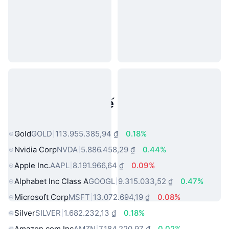
Tài sản trong thế giới thực phổ
biến
Gold
GOLD
113.955.385,94 ₫
0.18%
Nvidia Corp
NVDA
5.886.458,29 ₫
0.44%
Apple Inc.
AAPL
8.191.966,64 ₫
0.09%
Alphabet Inc Class A
GOOGL
9.315.033,52 ₫
0.47%
Microsoft Corp
MSFT
13.072.694,19 ₫
0.08%
Silver
SILVER
1.682.232,13 ₫
0.18%
Amazon.com Inc
AMZN
7.184.220,97 ₫
0.02%