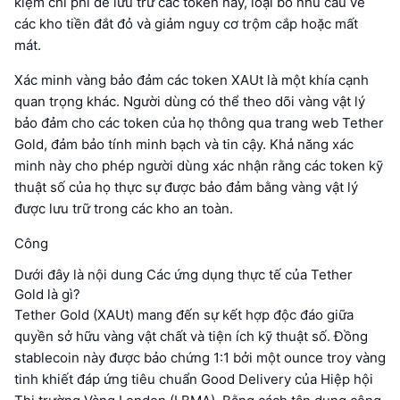
kiệm chi phí để lưu trữ các token này, loại bỏ nhu cầu về
các kho tiền đắt đỏ và giảm nguy cơ trộm cắp hoặc mất
mát.
Xác minh vàng bảo đảm các token XAUt là một khía cạnh
quan trọng khác. Người dùng có thể theo dõi vàng vật lý
bảo đảm cho các token của họ thông qua trang web Tether
Gold, đảm bảo tính minh bạch và tin cậy. Khả năng xác
minh này cho phép người dùng xác nhận rằng các token kỹ
thuật số của họ thực sự được bảo đảm bằng vàng vật lý
được lưu trữ trong các kho an toàn.
Công
Dưới đây là nội dung Các ứng dụng thực tế của Tether
Gold là gì?
Tether Gold (XAUt) mang đến sự kết hợp độc đáo giữa
quyền sở hữu vàng vật chất và tiện ích kỹ thuật số. Đồng
stablecoin này được bảo chứng 1:1 bởi một ounce troy vàng
tinh khiết đáp ứng tiêu chuẩn Good Delivery của Hiệp hội