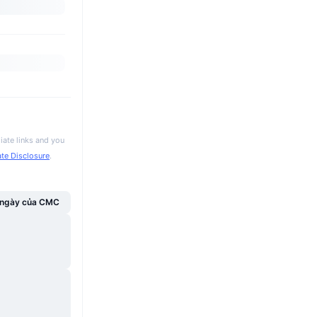
iate links and you
iate Disclosure
.
g ngày của CMC