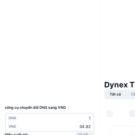
Boost
Website
Whitepaper
Trang Web
Mạng xã hội
Hợp đồng
0x9928...ceAf13
3.8
Xếp hạng (CertiK)
Kiểm toán
etherscan.io
Trình duyệt
Dynex T
Ví
Tất cả
C
UCID
22858
công cụ chuyển đổi DNX sang VND
DNX
VND
Hiệu suất giá
24 giờ