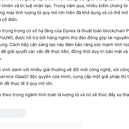
ự nhiên và trí tuệ nhân tạo. Trong năm qua, nhiều kiểm chứng từ
ng máy tính lượng tử quy mô lớn hiện đã khả dụng và có thể mở 
 cổ điển.
trọng trong cơ sở hạ tầng của Dynex là thuật toán blockchain P
PoUW), được hỗ trợ bởi hàng nghìn thợ đào đóng góp tài nguyê
rung. Cách tiếp cận sáng tạo này đảm bảo rằng sức mạnh tính to
để giải quyết các vấn đề thực tiễn, đồng thời duy trì bảo mật và
.
 vinh danh với nhiều giải thưởng về đổi mới công nghệ, với côn
service (QaaS) độc quyền của mình, cung cấp một giải pháp thị 
n đề thực tế ở quy mô lớn.
p theo trong ngành tính toán là lượng tử và nó sẽ thúc đẩy sự th