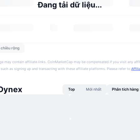
Đang tải dữ liệu...
n chiều rộng
ge may contain affiliate links. CoinMarketCap may be compensated if you visit any affil
 such as signing up and transacting with these affiliate platforms. Please refer to
Affil
 Dynex
Top
Mới nhất
Phân tích hàn