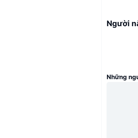
Người n
Những ngư