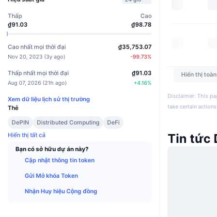
Thấp
Cao
₫91.03
₫98.78
Cao nhất mọi thời đại
₫35,753.07
Nov 20, 2023
(
3y ago
)
-99.73
%
Thấp nhất mọi thời đại
₫91.03
Hiển thị toà
Aug 07, 2026
(
21h ago
)
+
4.16
%
Disclaimer: This pa
Xem dữ liệu lịch sử thị trường
take certain actions
Thẻ
DePIN
Distributed Computing
DeFi
Hiển thị tất cả
Tin tức
Bạn có sở hữu dự án này?
Cập nhật thông tin token
Gửi Mở khóa Token
Nhận Huy hiệu Cộng đồng