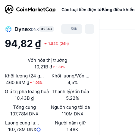
Các loại tiền điện tử
Bảng điều khiển
Dynex
59K
#2343
DNX
94,82 ₫
1.82%
(
24h
)
Vốn hóa thị trường
10,21B ₫
1.81%
Khối lượng (24 giờ)
Khối lượng/Vốn hóa thị trường (24h)
460,64M ₫
4,5%
1.03%
Giá trị pha loãng hoàn toàn (FDV)
Thanh lý/Vốn hóa
10,43B ₫
5.22%
Tổng cung
Nguồn cung tối đa
107,78M DNX
110M DNX
Lượng cung lưu hành
Người nắm giữ
107,78M DNX
1,48K