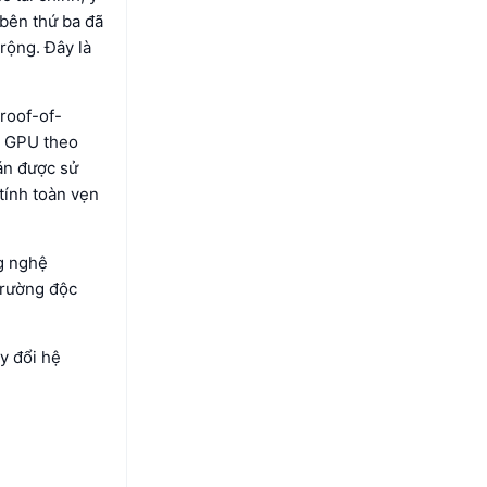
 bên thứ ba đã
rộng. Đây là
roof-of-
n GPU theo
án được sử
 tính toàn vẹn
g nghệ
trường độc
ay đổi hệ