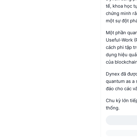
tế, khoa học t
chứng minh rằ
một sự đột phá
Một phần quan 
Useful-Work (
cách phi tập t
dụng hiệu quả 
của blockchain
Dynex đã được
quantum as a 
đáo cho các vấ
Chu kỳ lớn tiế
thống.