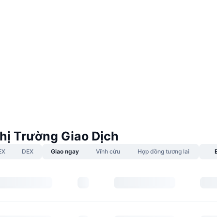
hị Trường Giao Dịch
EX
DEX
Giao ngay
Vĩnh cửu
Hợp đồng tương lai