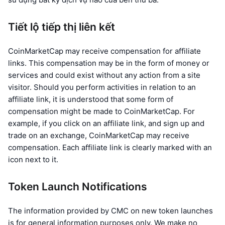
Thịnh hành
Tiền điện tử ETF
Học hỏi
CMC Giao thức Ngữ cảnh Mô hình
Tiết lộ tiếp thị liên kết
Mới
Bitcoin ETF
x402
Tin tức
CoinMarketCap may receive compensation for affiliate
Tiền mã hóa
Ethereum ETF
links. This compensation may be in the form of money or
Academy
services and could exist without any action from a site
Chính trị
visitor. Should you perform activities in relation to an
Phân tích kỹ thuật
Nghiên cứu
affiliate link, it is understood that some form of
Thể thao
compensation might be made to CoinMarketCap. For
RSI
Video
example, if you click on an affiliate link, and sign up and
Tài chính
trade on an exchange, CoinMarketCap may receive
MACD
Bảng thuật ngữ
compensation. Each affiliate link is clearly marked with an
Công nghệ
icon next to it.
Phái sinh
Chiến dịch
NFT
Token Launch Notifications
Tổng quan
Airdrop
Số liệu thống kê NFT giá cao nhất
The information provided by CMC on new token launches
Thanh lý
Phần thưởng Kim cương
is for general information purposes only. We make no