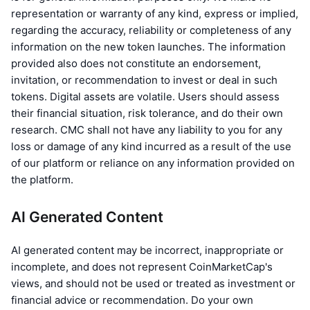
Sự kiện sắp tới
representation or warranty of any kind, express or implied,
Tỷ lệ tài trợ
Học & Kiếm tiền
regarding the accuracy, reliability or completeness of any
information on the new token launches. The information
provided also does not constitute an endorsement,
Lịch
invitation, or recommendation to invest or deal in such
tokens. Digital assets are volatile. Users should assess
Lịch ICO
their financial situation, risk tolerance, and do their own
research. CMC shall not have any liability to you for any
Lịch Sự kiện
loss or damage of any kind incurred as a result of the use
of our platform or reliance on any information provided on
the platform.
AI Generated Content
AI generated content may be incorrect, inappropriate or
incomplete, and does not represent CoinMarketCap's
views, and should not be used or treated as investment or
financial advice or recommendation. Do your own