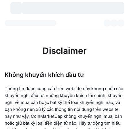
Các loại tiền điện tử
Bảng điều khiển
Các loại tiền điện tử
DexScan
Các thị trường giao dịch
Xếp hạng
Disclaimer
Tín hiệu
Trao đổi
Phân mục
New
Tổng quan thị trường
Không khuyến khích đầu tư
Xu hướng
Cộng đồng
Xem Nhanh Lịch Sử Thị Trường
Thị trường Spot
Sàn giao dịch tập trung
Mới
Thông tin được cung cấp trên website này không chứa các
Feeds
API
Mở khóa token
Số lượng tiền mã hóa
Giao ngay
khuyến nghị đầu tư, những khuyến khích tài chính, khuyến
Tăng giá
nghị về mua bán hoặc bất kỳ thể loại khuyến nghị nào, và
Chủ đề
Lợi nhuận
Sản phẩm
Kho bạc Bitcoin
Phái sinh
API
bạn không nên xử lý các thông tin nội dung trên website
Trình khám phá Meme
này như vậy. CoinMarketCap không khuyến nghị mua, bán
Phát trực tiếp
Tài sản ngoài đời thực
Kho bạc BNB
Sản phẩm
Crypto API
Sàn giao dịch phi tập trung(DEX)
hoặc giữ bất kỳ loại tiền điện tử nào. Hãy tự động tìm hiểu