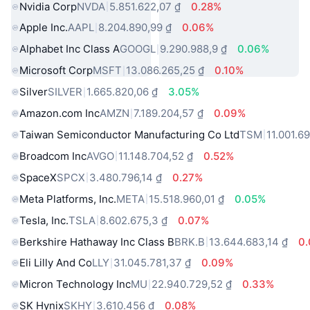
Nvidia Corp
NVDA
5.851.622,07 ₫
0.28%
Apple Inc.
AAPL
8.204.890,99 ₫
0.06%
Alphabet Inc Class A
GOOGL
9.290.988,9 ₫
0.06%
Microsoft Corp
MSFT
13.086.265,25 ₫
0.10%
Silver
SILVER
1.665.820,06 ₫
3.05%
Amazon.com Inc
AMZN
7.189.204,57 ₫
0.09%
Taiwan Semiconductor Manufacturing Co Ltd
TSM
11.001.6
Broadcom Inc
AVGO
11.148.704,52 ₫
0.52%
SpaceX
SPCX
3.480.796,14 ₫
0.27%
Meta Platforms, Inc.
META
15.518.960,01 ₫
0.05%
Tesla, Inc.
TSLA
8.602.675,3 ₫
0.07%
Berkshire Hathaway Inc Class B
BRK.B
13.644.683,14 ₫
0
Eli Lilly And Co
LLY
31.045.781,37 ₫
0.09%
Micron Technology Inc
MU
22.940.729,52 ₫
0.33%
SK Hynix
SKHY
3.610.456 ₫
0.08%