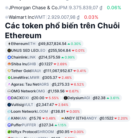
JPmorgan Chase & Co
JPM
9.375.839,07 ₫
0.06%
Walmart Inc
WMT
2.929.007,98 ₫
0.03%
Các token phổ biến trên Chuỗi
Ethereum
Ethereum
ETH
₫49,827,824.54
0.30%
UNUS SED LEO
LEO
₫255,504.84
0.01%
Chainlink
LINK
₫214,575.59
0.99%
Shiba Inu
SHIB
₫0.1227
2.69%
Tether Gold
XAUt
₫111,067,952.67
0.41%
LimeWire
LMWR
₫305.37
2.46%
Agoras: Tau Net
AGRS
₫5,275.33
6.52%
OMG Network
OMG
₫1,159.56
0.67%
DACXI
DXI
₫20.00
Delysium
AGI
₫82.38
5.55%
3.61%
Vultisig
VULT
₫2,347.47
2.94%
Loom Network
LOOM
₫136.91
0.00%
KAN
KAN
₫15.76
ANDY (ETH)
ANDY
₫0.1522
0.48%
2.20%
Puffer
PUFFER
₫327.34
1.15%
Niftyx Protocol
SHROOM
₫50.95
0.00%