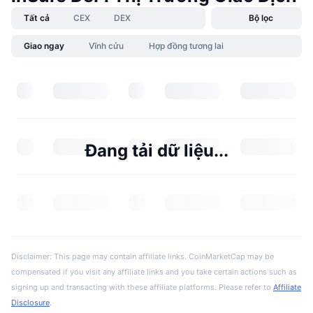
Tất cả
CEX
DEX
Bộ lọc
Giao ngay
Vĩnh cửu
Hợp đồng tương lai
Đang tải dữ liệu...
Disclaimer: This page may contain affiliate links. CoinMarketCap may be
compensated if you visit any affiliate links and you take certain actions such as
signing up and transacting with these affiliate platforms. Please refer to
Affiliate
Disclosure
.