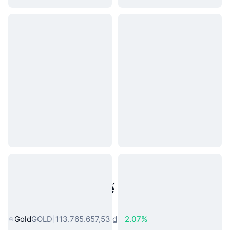
Tài sản trong thế giới thực phổ
biến
Gold
GOLD
113.765.657,53 ₫
2.07%