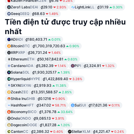
Kaizen Finance
KZEN
₫6.16
0.28%
Zero1 Labs
DEAI
₫29.10
LightLink
LL
₫31.19
2.93%
0.30%
Geeq
GEEQ
₫68.63
1.49%
Tiền điện tử được truy cập nhiều
nhất
ADI
ADI
₫180,403.71
0.01%
Bitcoin
BTC
₫1,700,319,720.63
0.90%
XRP
XRP
₫26,731.24
1.44%
Ethereum
ETH
₫50,167,842.81
0.63%
Cardano
ADA
₫5,282.39
Pi
PI
₫2,324.91
1.14%
1.32%
Solana
SOL
₫1,930,325.17
1.39%
Hyperliquid
HYPE
₫1,422,869.40
3.28%
SKYAI
SKYAI
₫2,919.93
11.38%
Zcash
ZEC
₫13,351,588.57
2.85%
Shiba Inu
SHIB
₫0.1216
0.90%
Hashflow
HFT
₫347.02
Sui
SUI
₫17,621.36
58.71%
0.11%
Biconomy
BICO
₫1,376.78
33.64%
Ondo
ONDO
₫9,085.13
3.91%
Dogecoin
DOGE
₫1,827.28
1.20%
Canton
CC
₫2,386.32
Stellar
XLM
₫4,221.47
0.40%
0.24%