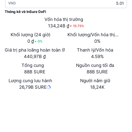
VND
Thịnh hành
Tiền điện tử ETF
Học hỏi
CMC Giao thức Ngữ cảnh Mô hình
Thống kê về InSure DeFi
Mới
Vốn hóa thị trường
Bitcoin ETF
x402
Tin tức
134,24B ₫
15.73%
Tiền mã hóa
Ethereum ETF
Khối lượng (24 giờ)
Khối lượng/Vốn hóa thị trường 
Academy
0 ₫
0%
0%
Chính trị
Giá trị pha loãng hoàn toàn (FDV)
Thanh lý/Vốn hóa
Phân tích kỹ thuật
Nghiên cứu
440,97B ₫
4.59%
Thể thao
Tổng cung
Nguồn cung tối đa
RSI
Video
88B SURE
88B SURE
Tài chính
MACD
Lượng cung lưu hành
Người nắm giữ
Bảng thuật ngữ
26,79B SURE
18,24K
Công nghệ
Trang Web
Website
Whitepaper
Phái sinh
Chiến dịch
NFT
Mạng xã hội
Tổng quan
Airdrop
Số liệu thống kê NFT giá cao nhất
0xcb86...8a416e
Hợp đồng
Thanh lý
Phần thưởng Kim cương