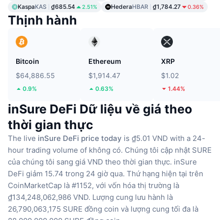
Kaspa
KAS
₫685.54
Hedera
HBAR
₫1,784.27
2.51%
0.36%
Thịnh hành
Bitcoin
Ethereum
XRP
$64,886.55
$1,914.47
$1.02
0.9%
0.63%
1.44%
inSure DeFi Dữ liệu về giá theo
thời gian thực
The live
inSure DeFi price today
is ₫5.01 VND with a 24-
hour trading volume of không có.
Chúng tôi cập nhật SURE
của chúng tôi sang giá VND theo thời gian thực.
inSure
DeFi giảm 15.74 trong 24 giờ qua.
Thứ hạng hiện tại trên
CoinMarketCap là #1152, với vốn hóa thị trường là
₫134,248,062,986 VND.
Lượng cung lưu hành là
26,790,063,175 SURE đồng coin
và lượng cung tối đa là