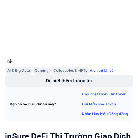
2.4
Sự kiện sắp tới
Xếp hạng (CertiK)
Tỷ lệ tài trợ
Học & Kiếm tiền
Kiểm toán
etherscan.io
Lịch
Trình duyệt
Ví
Lịch ICO
UCID
5113
Lịch Sự kiện
Thẻ
AI & Big Data
Gaming
Collectibles & NFTs
Hiển thị tất cả
Để biết thêm thông tin
Cập nhật thông tin token
Gửi Mở khóa Token
Bạn có sở hữu dự án này?
Nhận Huy hiệu Cộng đồng
inSure DeFi Thị Trường Giao Dịch