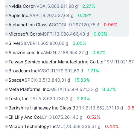
Nvidia Corp
NVDA
5.863.911,98 ₫
2.27%
Apple Inc.
AAPL
8.207.537,64 ₫
0.29%
Alphabet Inc Class A
GOOGL
9.297.120,75 ₫
0.96%
Microsoft Corp
MSFT
13.088.466,43 ₫
0.03%
Silver
SILVER
1.665.820,06 ₫
3.05%
Amazon.com Inc
AMZN
7.188.654,27 ₫
0.82%
Taiwan Semiconductor Manufacturing Co Ltd
TSM
11.021.8
Broadcom Inc
AVGO
11.179.992,69 ₫
1.71%
SpaceX
SPCX
3.513.840,01 ₫
15.83%
Meta Platforms, Inc.
META
15.504.521,33 ₫
0.37%
Tesla, Inc.
TSLA
8.620.730,2 ₫
2.83%
Berkshire Hathaway Inc Class B
BRK.B
13.662.371,18 ₫
0.
Eli Lilly And Co
LLY
31.075.261,43 ₫
0.52%
Micron Technology Inc
MU
23.058.335,31 ₫
0.44%