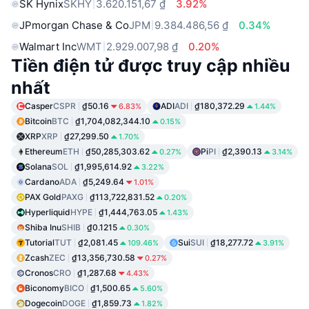
SK Hynix
SKHY
3.620.151,67 ₫
3.92%
JPmorgan Chase & Co
JPM
9.384.486,56 ₫
0.34%
Walmart Inc
WMT
2.929.007,98 ₫
0.20%
Tiền điện tử được truy cập nhiều
nhất
Casper
CSPR
₫50.16
ADI
ADI
₫180,372.29
6.83%
1.44%
Bitcoin
BTC
₫1,704,082,344.10
0.15%
XRP
XRP
₫27,299.50
1.70%
Ethereum
ETH
₫50,285,303.62
Pi
PI
₫2,390.13
0.27%
3.14%
Solana
SOL
₫1,995,614.92
3.22%
Cardano
ADA
₫5,249.64
1.01%
PAX Gold
PAXG
₫113,722,831.52
0.20%
Hyperliquid
HYPE
₫1,444,763.05
1.43%
Shiba Inu
SHIB
₫0.1215
0.30%
Tutorial
TUT
₫2,081.45
Sui
SUI
₫18,277.72
109.46%
3.91%
Zcash
ZEC
₫13,356,730.58
0.27%
Cronos
CRO
₫1,287.68
4.43%
Biconomy
BICO
₫1,500.65
5.60%
Dogecoin
DOGE
₫1,859.73
1.82%