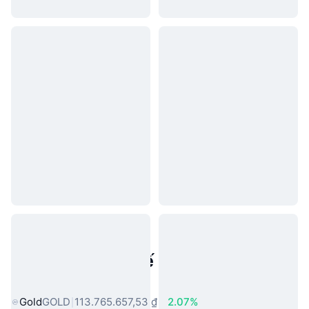
Tài sản trong thế giới thực phổ
biến
Gold
GOLD
113.765.657,53 ₫
2.07%