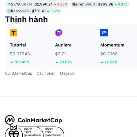
SKYAI
SKYAI
₫2,996.24
siren
SIREN
₫969.88
3.65%
6.67%
Kaspa
KAS
₫701.41
1.62%
Thịnh hành
Tutorial
Audiera
Momentum
$0.07943
$2.71
$0.2068
109.45%
29.13%
12.63%
CoinMarketCap
Các Token
Megapix