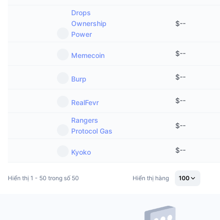
Drops
Ownership
$
--
Power
$
--
Memecoin
$
--
Burp
$
--
RealFevr
Rangers
$
--
Protocol Gas
$
--
Kyoko
Hiển thị 1 - 50 trong số 50
Hiển thị hàng
100