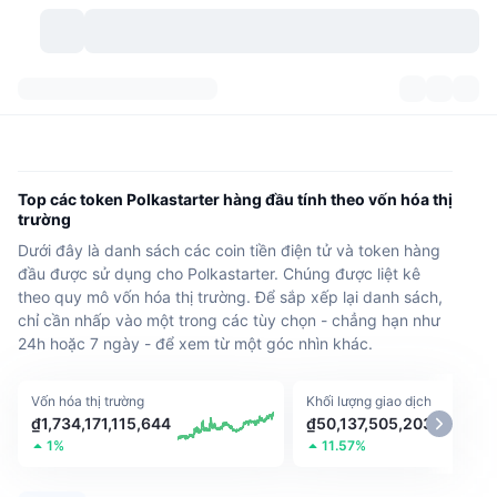
Các loại tiền điện tử
Bảng điều khiển
Các loại tiền điện tử
DexScan
Các thị trường giao dịch
Xếp hạng
Top các token Polkastarter hàng đầu tính theo vốn hóa thị
trường
Tín hiệu
Trao đổi
Phân mục
New
Tổng quan thị trường
Dưới đây là danh sách các coin tiền điện tử và token hàng
đầu được sử dụng cho Polkastarter. Chúng được liệt kê
Xu hướng
Cộng đồng
Xem Nhanh Lịch Sử Thị Trường
Thị trường Spot
Sàn giao dịch tập trung
theo quy mô vốn hóa thị trường. Để sắp xếp lại danh sách,
chỉ cần nhấp vào một trong các tùy chọn - chẳng hạn như
Mới
Feeds
API
Mở khóa token
24h hoặc 7 ngày - để xem từ một góc nhìn khác.
Số lượng tiền mã hóa
Giao ngay
Tăng giá
Chủ đề
Lợi nhuận
Sản phẩm
Kho bạc Bitcoin
Phái sinh
API
Vốn hóa thị trường
Khối lượng giao dịch
₫1,734,171,115,644
₫50,137,505,203
Trình khám phá Meme
1%
11.57%
Phát trực tiếp
Tài sản ngoài đời thực
Kho bạc BNB
Sản phẩm
Crypto API
Sàn giao dịch phi tập trung(DEX)