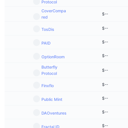
Protocol
CoverCompa
$
--
red
$
--
TosDis
$
--
PAID
$
--
OptionRoom
Butterfly
$
--
Protocol
$
--
Finxflo
$
--
Public Mint
$
--
DAOventures
$
--
Fractal ID