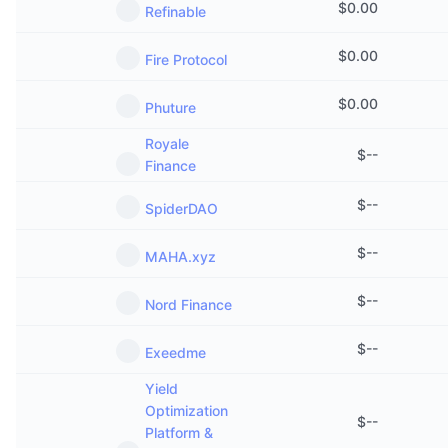
$
0.00
Refinable
Sự kiện sắp tới
Tỷ lệ tài trợ
Học & Kiếm tiền
$
0.00
Fire Protocol
Lịch
$
0.00
Phuture
Lịch ICO
Royale
$
--
Finance
Lịch Sự kiện
$
--
SpiderDAO
$
--
MAHA.xyz
$
--
Nord Finance
$
--
Exeedme
Yield
Optimization
$
--
Platform &