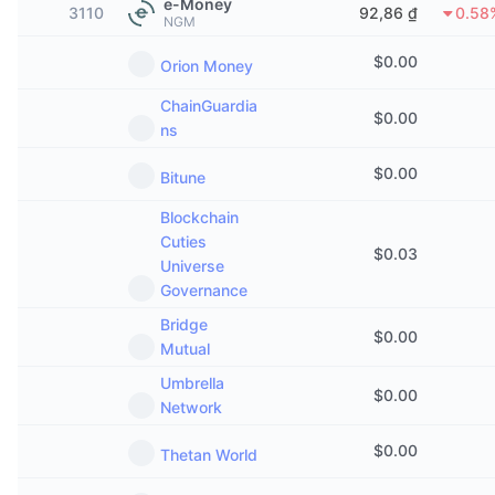
e-Money
3110
92,86 ₫
0.58
Thịnh hành
Tiền điện tử ETF
NGM
Học hỏi
CMC Giao thức Ngữ cảnh Mô hình
$
0.00
Orion Money
Mới
Bitcoin ETF
x402
Tin tức
ChainGuardia
$
0.00
Tiền mã hóa
Ethereum ETF
ns
Academy
$
0.00
Chính trị
Bitune
Phân tích kỹ thuật
Nghiên cứu
Blockchain
Thể thao
Cuties
RSI
Video
$
0.03
Universe
Tài chính
Governance
MACD
Bảng thuật ngữ
Bridge
Công nghệ
$
0.00
Mutual
Phái sinh
Chiến dịch
Umbrella
$
0.00
NFT
Network
Tổng quan
Airdrop
$
0.00
Thetan World
Số liệu thống kê NFT giá cao nhất
Thanh lý
Phần thưởng Kim cương