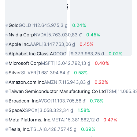
Tài sản trong thế giới thực phổ
biến
Gold
GOLD
112.645.975,3 ₫
0.24%
Nvidia Corp
NVDA
5.763.030,83 ₫
0.45%
Apple Inc.
AAPL
8.147.763,06 ₫
0.45%
Alphabet Inc Class A
GOOGL
9.373.963,25 ₫
0.02%
Microsoft Corp
MSFT
13.042.792,13 ₫
0.40%
Silver
SILVER
1.681.394,84 ₫
0.58%
Amazon.com Inc
AMZN
7.116.943,83 ₫
0.22%
Taiwan Semiconductor Manufacturing Co Ltd
TSM
11.065.8
Broadcom Inc
AVGO
11.103.705,58 ₫
0.78%
SpaceX
SPCX
3.058.322,34 ₫
1.58%
Meta Platforms, Inc.
META
15.381.862,12 ₫
0.47%
Tesla, Inc.
TSLA
8.428.757,45 ₫
0.69%