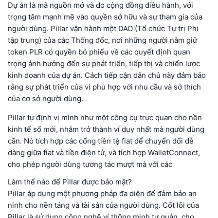
Dự án là mã nguồn mở và do cộng đồng điều hành, với
trọng tâm mạnh mẽ vào quyền sở hữu và sự tham gia của
người dùng. Pillar vận hành một DAO (Tổ chức Tự trị Phi
tập trung) của các Thống đốc, nơi những người nắm giữ
token PLR có quyền bỏ phiếu về các quyết định quan
trọng ảnh hưởng đến sự phát triển, tiếp thị và chiến lược
kinh doanh của dự án. Cách tiếp cận dân chủ này đảm bảo
rằng sự phát triển của ví phù hợp với nhu cầu và sở thích
của cơ sở người dùng.
Pillar tự định vị mình như một công cụ trực quan cho nền
kinh tế số mới, nhằm trở thành ví duy nhất mà người dùng
cần. Nó tích hợp các cổng tiền tệ fiat để chuyển đổi dễ
dàng giữa fiat và tiền điện tử, và tích hợp WalletConnect,
cho phép người dùng tương tác mượt mà với các
Làm thế nào để Pillar được bảo mật?
Pillar áp dụng một phương pháp đa diện để đảm bảo an
ninh cho nền tảng và tài sản của người dùng. Cốt lõi của
Pillar là sử dụng công nghệ ví thông minh tự quản, cho