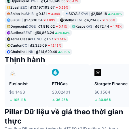
Hyperliquid
HYPE
₫1,459,849.55
0.47%
Zcash
ZEC
₫13,197,193.67
0.39%
Shiba Inu
SHIB
₫0.121
SKYAI
SKYAI
₫2,566.18
3.98%
24.15%
Sui
SUI
₫17,636.54
Stellar
XLM
₫4,234.87
1.69%
0.06%
Dogecoin
DOGE
₫1,816.02
Kaspa
KAS
₫672.44
0.71%
1.75%
Audiera
BEAT
₫56,863.24
25.03%
Terra Classic
LUNC
₫1.27
2.14%
Canton
CC
₫2,325.09
12.18%
Chainlink
LINK
₫214,620.49
0.10%
Thịnh hành
Fusionist
ETHGas
Stargate Finance
$0.1493
$0.02401
$0.1584
105.11%
36.25%
30.96%
Pillar Dữ liệu về giá theo thời gian
thực
The live
Pillar price today
is ₫17.60 VND with a 24-hour