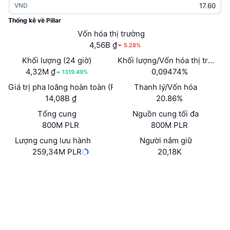
VND
Thịnh hành
Tiền điện tử ETF
Học hỏi
CMC Giao thức Ngữ cảnh Mô hình
Thống kê về Pillar
Mới
Vốn hóa thị trường
Bitcoin ETF
x402
Tin tức
4,56B ₫
5.28%
Tiền mã hóa
Ethereum ETF
Khối lượng (24 giờ)
Khối lượng/Vốn hóa thị trường 
Academy
4,32M ₫
0,09474%
1319.49%
Chính trị
Giá trị pha loãng hoàn toàn (FDV)
Thanh lý/Vốn hóa
Phân tích kỹ thuật
Nghiên cứu
14,08B ₫
20.86%
Thể thao
Tổng cung
Nguồn cung tối đa
RSI
Video
800M PLR
800M PLR
Tài chính
MACD
Lượng cung lưu hành
Người nắm giữ
Bảng thuật ngữ
259,34M PLR
20,18K
Công nghệ
Trang Web
Website
Whitepaper
Phái sinh
Chiến dịch
NFT
Mạng xã hội
Tổng quan
Airdrop
Hợp đồng
Số liệu thống kê NFT giá cao nhất
0xe381...149c17
Thanh lý
3.2
Phần thưởng Kim cương
Xếp hạng (CertiK)