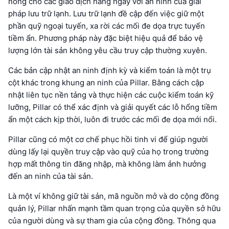
nóng cho các giao dịch hàng ngày với an ninh của giải
pháp lưu trữ lạnh. Lưu trữ lạnh đề cập đến việc giữ một
phần quỹ ngoại tuyến, xa rời các mối đe dọa trực tuyến
tiềm ẩn. Phương pháp này đặc biệt hiệu quả để bảo vệ
lượng lớn tài sản không yêu cầu truy cập thường xuyên.
Các bản cập nhật an ninh định kỳ và kiểm toán là một trụ
cột khác trong khung an ninh của Pillar. Bằng cách cập
nhật liên tục nền tảng và thực hiện các cuộc kiểm toán kỹ
lưỡng, Pillar có thể xác định và giải quyết các lỗ hổng tiềm
ẩn một cách kịp thời, luôn đi trước các mối đe dọa mới nổi.
Pillar cũng có một cơ chế phục hồi tinh vi để giúp người
dùng lấy lại quyền truy cập vào quỹ của họ trong trường
hợp mất thông tin đăng nhập, mà không làm ảnh hưởng
đến an ninh của tài sản.
Là một ví không giữ tài sản, mã nguồn mở và do cộng đồng
quản lý, Pillar nhấn mạnh tầm quan trọng của quyền sở hữu
của người dùng và sự tham gia của cộng đồng. Thông qua