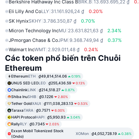
Berkshire Hathaway Inc Class B
BRK.B
13.693.695,22 ₫
0
Eli Lilly And Co
LLY
31.161.926,24 ₫
0.20%
SK Hynix
SKHY
3.786.350,87 ₫
0.70%
Micron Technology Inc
MU
23.631.821,63 ₫
2.34%
JPmorgan Chase & Co
JPM
9.368.749,94 ₫
0.37%
Walmart Inc
WMT
2.929.011,48 ₫
0.24%
Các token phổ biến trên Chuỗi
Ethereum
Ethereum
ETH
₫49,814,514.06
0.19%
UNUS SED LEO
LEO
₫255,436.59
0.13%
Chainlink
LINK
₫214,518.27
0.87%
Shiba Inu
SHIB
₫0.1226
2.80%
Tether Gold
XAUt
₫111,038,283.13
0.53%
Taraxa
TARA
₫0.7571
6.00%
HAPI Protocol
HAPI
₫5,950.93
3.04%
Rally
RLY
₫0.7345
2.03%
Exxon Mobil Tokenized Stock
XOMon
₫4,052,728.19
0.38%
(Ondo)