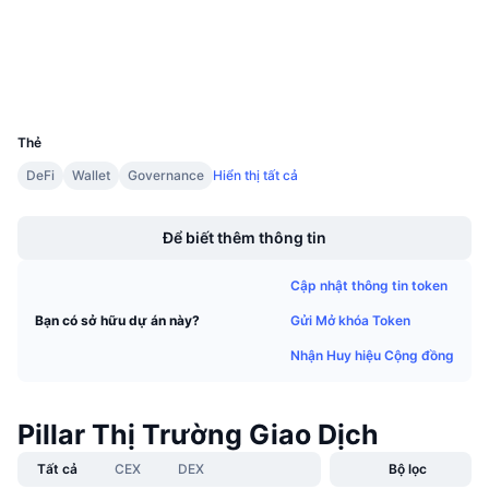
Sự kiện sắp tới
etherscan.io
Tỷ lệ tài trợ
Trình duyệt
Học & Kiếm tiền
Ví
UCID
Lịch
1834
Thẻ
Lịch ICO
DeFi
Wallet
Governance
Hiển thị tất cả
Boost
Lịch Sự kiện
Để biết thêm thông tin
Cập nhật thông tin token
Gửi Mở khóa Token
Bạn có sở hữu dự án này?
Nhận Huy hiệu Cộng đồng
Pillar Thị Trường Giao Dịch
Tất cả
CEX
DEX
Bộ lọc