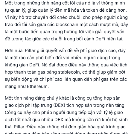
Một trong những tính năng cốt lõi của nó là ví thông minh
tự quản lý, giúp quản lý tiền mã hóa và token dễ dàng hơn.
Ví này hỗ trợ chuyển đổi chéo chuỗi, cho phép người dùng
trao đổi tài sản giữa các blockchain một cách mượt mà, đây
là một bước tiến quan trọng hướng tới việc giải quyết vấn
đề tương tác giữa các chuỗi trong bối cảnh DeFi hiện tại.
Hơn nữa, Pillar giải quyết vấn đề về phí giao dịch cao, đây
là một rào cản phổ biến đối với nhiều người dùng trong
không gian DeFi. Nó đạt được điều này thông qua việc tích
hợp thanh toán gas bằng stablecoin, có thể giúp giảm bớt
sự biến động và chi phí cao liên quan đến phí gas trên các
mạng như Ethereum.
Một tính năng đáng chú ý khác là công cụ tổng hợp sàn
giao dịch phi tập trung (DEX) tích hợp sẵn trong nền tảng.
Công cụ này cho phép người dùng tiếp cận với tỷ lệ giao
dịch tốt nhất qua nhiều DEX mà không cần rời khỏi hệ sinh
thái Pillar. Điều này không chỉ đơn giản hóa quá trình giao
dịch mà còn đảm bảo rằng người dùng đang nhận được giá