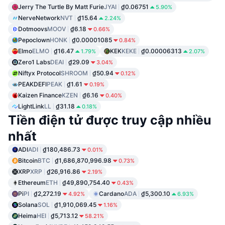
Jerry The Turtle By Matt Furie
JYAI
₫0.06751
5.90%
NerveNetwork
NVT
₫15.64
2.24%
Dotmoovs
MOOV
₫6.18
0.66%
Pepoclown
HONK
₫0.00001085
0.84%
Elmo
ELMO
₫16.47
KEK
KEKE
₫0.00006313
1.79%
2.07%
Zero1 Labs
DEAI
₫29.09
3.04%
Niftyx Protocol
SHROOM
₫50.94
0.12%
PEAKDEFI
PEAK
₫1.61
0.19%
Kaizen Finance
KZEN
₫6.16
0.40%
LightLink
LL
₫31.18
0.18%
Tiền điện tử được truy cập nhiều
nhất
ADI
ADI
₫180,486.73
0.01%
Bitcoin
BTC
₫1,686,870,996.98
0.73%
XRP
XRP
₫26,916.86
2.19%
Ethereum
ETH
₫49,890,754.40
0.43%
Pi
PI
₫2,272.19
Cardano
ADA
₫5,300.10
4.92%
6.93%
Solana
SOL
₫1,910,069.45
1.16%
Heima
HEI
₫5,713.12
58.21%