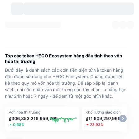
Các loại tiền điện tử
Bảng điều khiển
Các loại tiền điện tử
DexScan
Các thị trường giao dịch
Xếp hạng
Top các token HECO Ecosystem hàng đầu tính theo vốn
hóa thị trường
Tín hiệu
Trao đổi
Phân mục
New
Tổng quan thị trường
Dưới đây là danh sách các coin tiền điện tử và token hàng
đầu được sử dụng cho HECO Ecosystem. Chúng được liệt
Xu hướng
Cộng đồng
Xem Nhanh Lịch Sử Thị Trường
Thị trường Spot
Sàn giao dịch tập trung
kê theo quy mô vốn hóa thị trường. Để sắp xếp lại danh
sách, chỉ cần nhấp vào một trong các tùy chọn - chẳng hạn
Mới
Feeds
API
Mở khóa token
như 24h hoặc 7 ngày - để xem từ một góc nhìn khác.
Số lượng tiền mã hóa
Giao ngay
Tăng giá
Chủ đề
Lợi nhuận
Sản phẩm
Kho bạc Bitcoin
Phái sinh
API
Vốn hóa thị trường
Khối lượng giao dịch
₫306,353,216,959,209
₫11,609,297,966,863
Trình khám phá Meme
0.68%
23.93%
Phát trực tiếp
Tài sản ngoài đời thực
Kho bạc BNB
Sản phẩm
Crypto API
Sàn giao dịch phi tập trung(DEX)