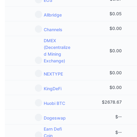
EOS
Sự kiện sắp tới
Tỷ lệ tài trợ
Học & Kiếm tiền
$
0.05
Allbridge
Lịch
$
0.00
Channels
DMEX
Lịch ICO
(Decentralize
$
0.00
d Mining
Lịch Sự kiện
Exchange)
$
0.00
NEXTYPE
$
0.00
KingDeFi
$
2678.67
Huobi BTC
$
--
Dogeswap
Earn Defi
$
--
Coin