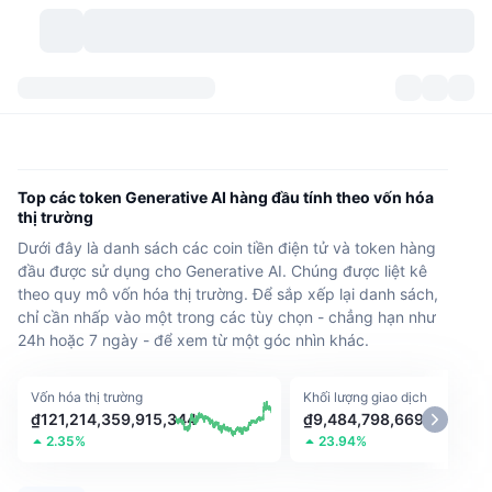
Các loại tiền điện tử
Bảng điều khiển
Các loại tiền điện tử
DexScan
Các thị trường giao dịch
Xếp hạng
Top các token Generative AI hàng đầu tính theo vốn hóa
thị trường
Tín hiệu
Trao đổi
Phân mục
New
Tổng quan thị trường
Dưới đây là danh sách các coin tiền điện tử và token hàng
đầu được sử dụng cho Generative AI. Chúng được liệt kê
Xu hướng
Cộng đồng
Xem Nhanh Lịch Sử Thị Trường
Thị trường Spot
Sàn giao dịch tập trung
theo quy mô vốn hóa thị trường. Để sắp xếp lại danh sách,
chỉ cần nhấp vào một trong các tùy chọn - chẳng hạn như
Mới
Feeds
API
Mở khóa token
24h hoặc 7 ngày - để xem từ một góc nhìn khác.
Số lượng tiền mã hóa
Giao ngay
Tăng giá
Chủ đề
Lợi nhuận
Sản phẩm
Kho bạc Bitcoin
Phái sinh
API
Vốn hóa thị trường
Khối lượng giao dịch
₫121,214,359,915,344
₫9,484,798,669,436
Trình khám phá Meme
2.35%
23.94%
Phát trực tiếp
Tài sản ngoài đời thực
Kho bạc BNB
Sản phẩm
Crypto API
Sàn giao dịch phi tập trung(DEX)