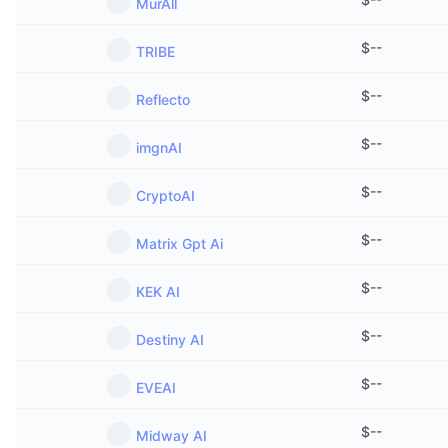
MurAll
$
--
TRIBE
$
--
Reflecto
$
--
imgnAI
$
--
CryptoAI
$
--
Matrix Gpt Ai
$
--
KEK AI
$
--
Destiny AI
$
--
EVEAI
$
--
Midway AI