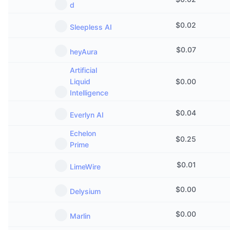
d
Sự kiện sắp tới
Tỷ lệ tài trợ
Học & Kiếm tiền
$
0.02
Sleepless AI
Lịch
$
0.07
heyAura
Artificial
Lịch ICO
Liquid
$
0.00
Intelligence
Lịch Sự kiện
$
0.04
Everlyn AI
Echelon
$
0.25
Prime
$
0.01
LimeWire
$
0.00
Delysium
$
0.00
Marlin