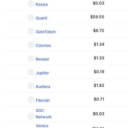
$
0.03
Kaspa
$
59.55
Quant
$
6.72
GateToken
$
1.34
Cosmos
$
1.33
Render
$
0.19
Jupiter
$
1.82
Audiera
$
0.71
Filecoin
XDC
$
0.03
Network
Venice