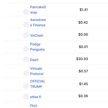
PancakeS
$
1.41
wap
Aerodrom
$
0.42
e Finance
$
0.00
VeChain
Pudgy
$
0.01
Penguins
$
30.93
Dash
Virtuals
$
0.57
Protocol
OFFICIAL
$
1.45
TRUMP
$
0.36
ether.fi
First