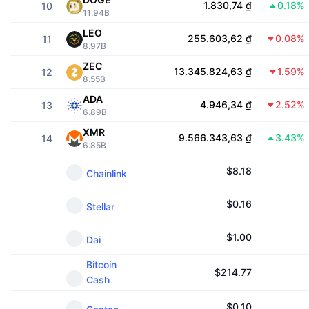
1.830,74 ₫
0.18%
10
Thịnh hành
Tiền điện tử ETF
11.94B
Học hỏi
CMC Giao thức Ngữ cảnh Mô hình
LEO
255.603,62 ₫
0.08%
11
Mới
Bitcoin ETF
8.97B
x402
Tin tức
ZEC
13.345.824,63 ₫
1.59%
12
Tiền mã hóa
Ethereum ETF
8.55B
Academy
ADA
4.946,34 ₫
2.52%
13
Chính trị
6.89B
Phân tích kỹ thuật
Nghiên cứu
XMR
9.566.343,63 ₫
3.43%
14
Thể thao
6.85B
RSI
Video
$
8.18
Chainlink
Tài chính
MACD
Bảng thuật ngữ
$
0.16
Stellar
Công nghệ
Phái sinh
Chiến dịch
$
1.00
Dai
NFT
Tổng quan
Airdrop
Bitcoin
$
214.77
Cash
Số liệu thống kê NFT giá cao nhất
Thanh lý
Phần thưởng Kim cương
$
0.10