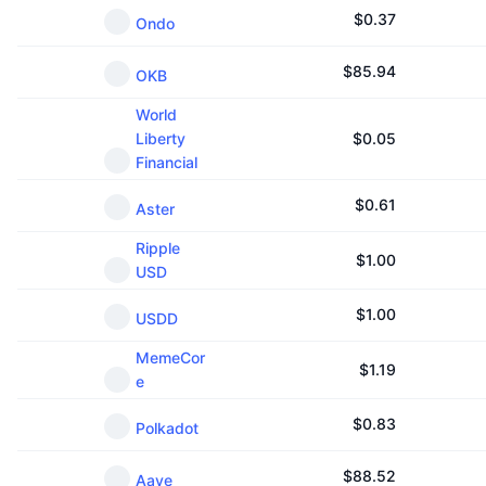
$
0.37
Ondo
$
85.94
OKB
World
Liberty
$
0.05
Financial
$
0.61
Aster
Ripple
$
1.00
USD
$
1.00
USDD
MemeCor
$
1.19
e
$
0.83
Polkadot
$
88.52
Aave