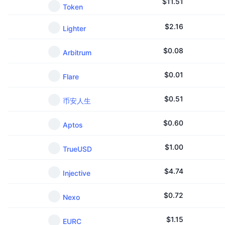
$
11.51
Token
$
2.16
Lighter
$
0.08
Arbitrum
$
0.01
Flare
$
0.51
币安人生
$
0.60
Aptos
$
1.00
TrueUSD
$
4.74
Injective
$
0.72
Nexo
$
1.15
EURC