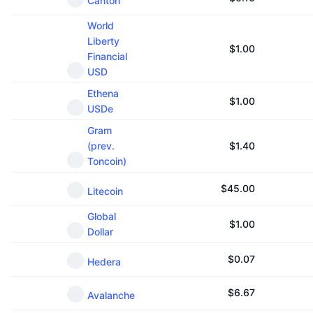
Canton
Sự kiện sắp tới
Tỷ lệ tài trợ
Học & Kiếm tiền
World
Liberty
$
1.00
Financial
Lịch
USD
Ethena
Lịch ICO
$
1.00
USDe
Gram
Lịch Sự kiện
(prev.
$
1.40
Toncoin)
$
45.00
Litecoin
Global
$
1.00
Dollar
$
0.07
Hedera
$
6.67
Avalanche