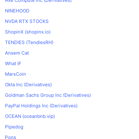
Axe Compute Inc (Derivatives)
Sự kiện sắp tới
Tỷ lệ tài trợ
Học & Kiếm tiền
NINEHOOD
NVDA RTX STOCKS
Lịch
ShopinX (shopinx.io)
TENDIES (TendiesRH)
Lịch ICO
Ansem Cat
Lịch Sự kiện
What IF
MarsCoin
Okta Inc (Derivatives)
Goldman Sachs Group Inc (Derivatives)
PayPal Holdings Inc (Derivatives)
OCEAN (oceanbnb.vip)
Pipedog
Pons