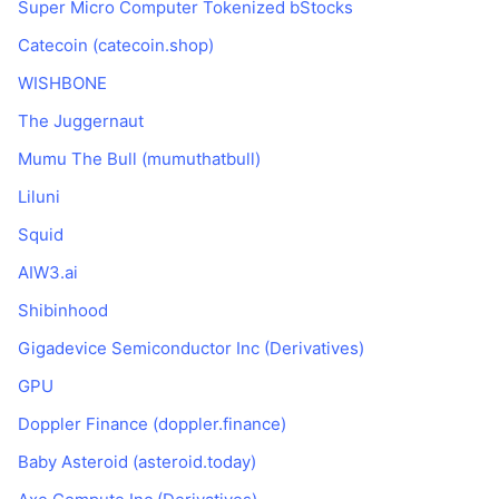
Super Micro Computer Tokenized bStocks
Thịnh hành
Tiền điện tử ETF
Học hỏi
CMC Giao thức Ngữ cảnh Mô hình
Catecoin (catecoin.shop)
Mới
Bitcoin ETF
WISHBONE
x402
Tin tức
The Juggernaut
Tiền mã hóa
Ethereum ETF
Academy
Mumu The Bull (mumuthatbull)
Chính trị
Phân tích kỹ thuật
Liluni
Nghiên cứu
Thể thao
Squid
RSI
Video
AIW3.ai
Tài chính
MACD
Bảng thuật ngữ
Shibinhood
Công nghệ
Gigadevice Semiconductor Inc (Derivatives)
Phái sinh
Chiến dịch
GPU
NFT
Doppler Finance (doppler.finance)
Tổng quan
Airdrop
Baby Asteroid (asteroid.today)
Số liệu thống kê NFT giá cao nhất
Thanh lý
Phần thưởng Kim cương