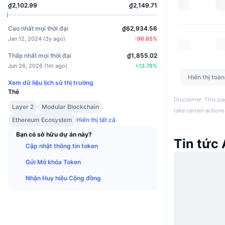
₫2,102.99
₫2,149.71
Cao nhất mọi thời đại
₫62,934.56
Jan 12, 2024
(
3y ago
)
-96.65
%
Thấp nhất mọi thời đại
₫1,855.02
Jun 26, 2026
(
1m ago
)
+
13.78
%
Hiển thị toà
Xem dữ liệu lịch sử thị trường
Thẻ
Disclaimer: This pa
Layer 2
Modular Blockchain
take certain actions
Ethereum Ecosystem
Hiển thị tất cả
Bạn có sở hữu dự án này?
Tin tức
Cập nhật thông tin token
Gửi Mở khóa Token
Nhận Huy hiệu Cộng đồng