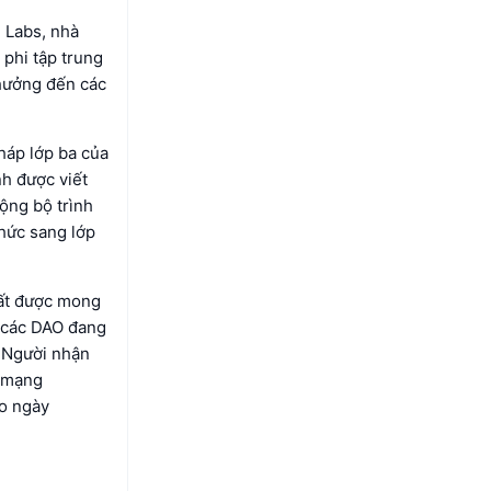
n Labs, nhà
 phi tập trung
hưởng đến các
háp lớp ba của
nh được viết
rộng bộ trình
thức sang lớp
rất được mong
à các DAO đang
. Người nhận
i mạng
ào ngày