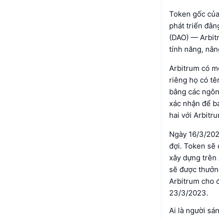
Token gốc của
phát triển đằn
(DAO) — Arbit
tính năng, nân
Arbitrum có m
riêng họ có tê
bằng các ngôn 
xác nhận để ba
hai với Arbitr
Ngày 16/3/202
đợi. Token sẽ
xây dựng trên
sẽ được thưởn
Arbitrum cho đ
23/3/2023.
Ai là người sá