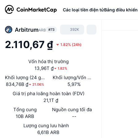
Các loại tiền điện tử
Bảng điều khiển
Arbitrum
392K
#73
ARB
2.110,67 ₫
1.82%
(
24h
)
Vốn hóa thị trường
13,96T ₫
1.82%
Khối lượng (24 giờ)
Khối lượng/Vốn hóa thị trường (24h)
834,76B ₫
5,97%
21.06%
Giá trị pha loãng hoàn toàn (FDV)
21,1T ₫
Tổng cung
Nguồn cung tối đa
10B ARB
--
Lượng cung lưu hành
6,61B ARB