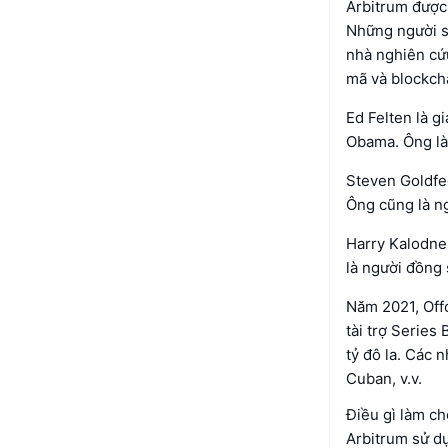
Arbitrum được 
Những người sá
nhà nghiên cứ
mã và blockch
Ed Felten là g
Obama. Ông là
Steven Goldfed
Ông cũng là ng
Harry Kalodner
là người đồng 
Năm 2021, Off
tài trợ Series
tỷ đô la. Các 
Cuban, v.v.
Điều gì làm ch
Arbitrum sử dụ