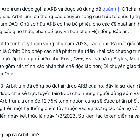
 Arbitrum được gọi là ARB và được sử dụng để
quản trị
. Offchai
g sau Arbitrum, đã thông báo chuyển sang cấu trúc tổ chức tự trị
rum DAO. Chủ sở hữu ARB có thể bỏ phiếu cho các đề xuất ảnh 
g cấp giao thức, phân bổ quỹ và bầu chọn Hội đồng Bảo an.
ột lộ trình đầy tham vọng cho năm 2023, bao gồm: Ra mắt giải p
n là Orbit; Cho phép các nhà phát triển triển khai các chương trì
ngữ lập trình phổ biến như Rust, C++, v.v., và bằng Stylus; Mở 
o gồm các trình xác nhận thể chế độc lập hơn; Di chuyển giao 
um One.
3, Arbitrum đã công bố đợt airdrop ARB của họ, đây là sự kiện 
 được chia sẻ trực tuyến (airdrop) cho những người dùng sớm v
 Arbitrum, trong đó 12,75% tổng nguồn cung sẽ được phân phối
g trên một hệ thống điểm tùy thuộc vào sự tương tác của họ vớ
ến ngày kết thúc là ngày 1/3/2023. Sự kiện tạo token diễn ra v
ng lập ra Arbitrum?