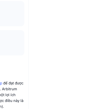
up
để đạt được
. Arbitrum
t lợi ích
ợc điều này là
n).