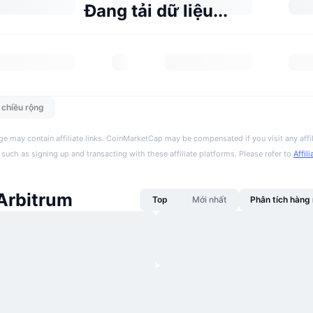
Đang tải dữ liệu...
n chiều rộng
ge may contain affiliate links. CoinMarketCap may be compensated if you visit any affil
 such as signing up and transacting with these affiliate platforms. Please refer to
Affil
 Arbitrum
Top
Mới nhất
Phân tích hàn