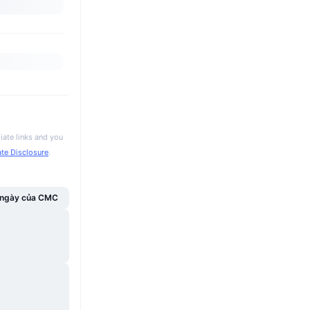
iate links and you
iate Disclosure
.
g ngày của CMC