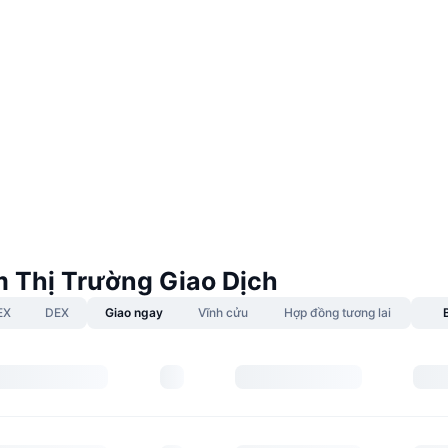
m Thị Trường Giao Dịch
EX
DEX
Giao ngay
Vĩnh cửu
Hợp đồng tương lai