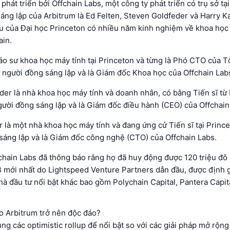
phát triển bởi Offchain Labs, một công ty phát triển có trụ sở tạ
ng lập của Arbitrum là Ed Felten, Steven Goldfeder và Harry K
u của Đại học Princeton có nhiều năm kinh nghiệm về khoa học 
ain.
iáo sư khoa học máy tính tại Princeton và từng là Phó CTO của 
 người đồng sáng lập và là Giám đốc Khoa học của Offchain Lab
er là nhà khoa học máy tính và doanh nhân, có bằng Tiến sĩ từ 
ười đồng sáng lập và là Giám đốc điều hành (CEO) của Offchain
 là một nhà khoa học máy tính và đang ứng cử Tiến sĩ tại Princ
sáng lập và là Giám đốc công nghệ (CTO) của Offchain Labs.
chain Labs đã thông báo rằng họ đã huy động được 120 triệu đô 
 B mới nhất do Lightspeed Venture Partners dẫn đầu, được định g
nhà đầu tư nổi bật khác bao gồm Polychain Capital, Pantera Capit
o Arbitrum trở nên độc đáo?
ng các optimistic rollup để nổi bật so với các giải pháp mở rộn