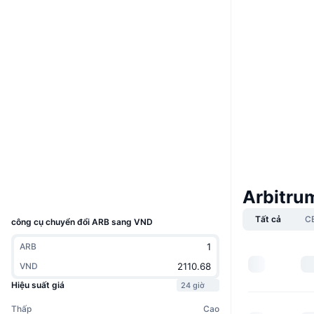
Boost
Website
Whitepaper
Trang Web
Mạng xã hội
0xB507...234ad1
Hợp đồng
4.7
Xếp hạng (CertiK)
arbiscan.io
Trình duyệt
Ví
Arbitru
UCID
11841
Tất cả
C
công cụ chuyển đổi ARB sang VND
ARB
VND
Hiệu suất giá
24 giờ
Thấp
Cao