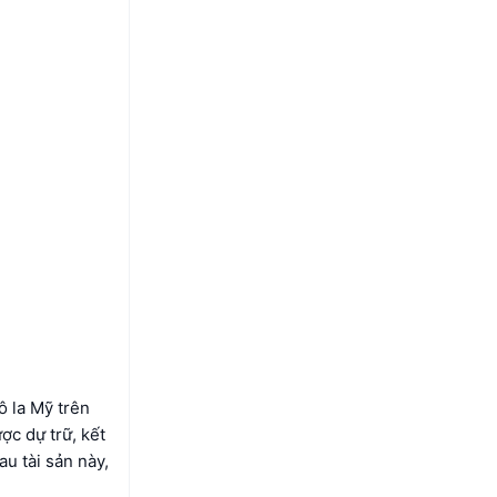
 la Mỹ trên
ợc dự trữ, kết
u tài sản này,