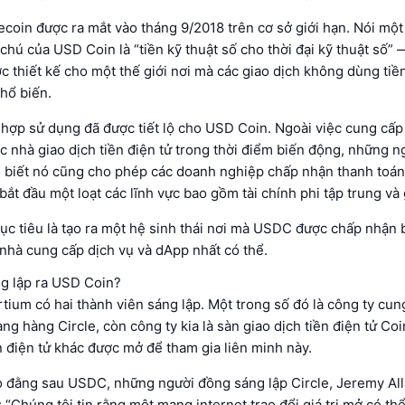
ecoin được ra mắt vào tháng 9/2018 trên cơ sở giới hạn. Nói mộ
 chú của USD Coin là “tiền kỹ thuật số cho thời đại kỹ thuật số” 
c thiết kế cho một thế giới nơi mà các giao dịch không dùng tiề
hổ biến.
hợp sử dụng đã được tiết lộ cho USD Coin. Ngoài việc cung cấp 
c nhà giao dịch tiền điện tử trong thời điểm biến động, những 
o biết nó cũng cho phép các doanh nghiệp chấp nhận thanh toán
 bắt đầu một loạt các lĩnh vực bao gồm tài chính phi tập trung và
c tiêu là tạo ra một hệ sinh thái nơi mà USDC được chấp nhận b
 nhà cung cấp dịch vụ và dApp nhất có thể.
ng lập ra USD Coin?
ium có hai thành viên sáng lập. Một trong số đó là công ty cun
ng hàng Circle, còn công ty kia là sàn giao dịch tiền điện tử Co
n điện tử khác được mở để tham gia liên minh này.
do đằng sau USDC, những người đồng sáng lập Circle, Jeremy All
: “Chúng tôi tin rằng một mạng internet trao đổi giá trị mở có th