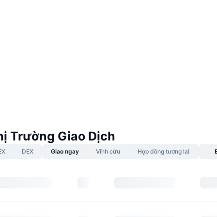
ị Trường Giao Dịch
EX
DEX
Giao ngay
Vĩnh cửu
Hợp đồng tương lai