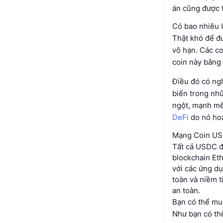
án cũng được t
Có bao nhiêu 
Thật khó để đư
vô hạn. Các co
coin này bằng 
Điều đó có ng
biến trong nhữ
ngột, mạnh mẽ 
DeFi
do nó hoạ
Mạng Coin US
Tất cả USDC đa
blockchain Eth
với các ứng dụ
toàn và niềm t
an toàn.
Bạn có thể mu
Như bạn có th