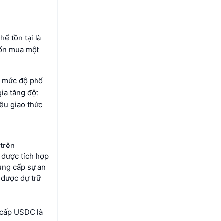
ể tồn tại là
uốn mua một
ề mức độ phổ
ia tăng đột
iều giao thức
.
 trên
 được tích hợp
ung cấp sự an
 được dự trữ
 cấp USDC là