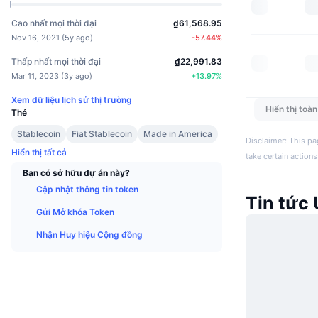
Cao nhất mọi thời đại
₫61,568.95
Nov 16, 2021
(
5y ago
)
-57.44
%
Thấp nhất mọi thời đại
₫22,991.83
Mar 11, 2023
(
3y ago
)
+
13.97
%
Xem dữ liệu lịch sử thị trường
Hiển thị toà
Thẻ
Stablecoin
Fiat Stablecoin
Made in America
Disclaimer: This pa
Hiển thị tất cả
take certain actions
Bạn có sở hữu dự án này?
Cập nhật thông tin token
Tin tức
Gửi Mở khóa Token
Nhận Huy hiệu Cộng đồng