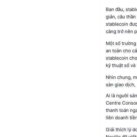
Ban đầu, stabl
giản, câu thần
stablecoin đượ
càng trở nên p
Một số trường 
an toàn cho cá
stablecoin ch
kỹ thuật số và
Nhìn chung, mụ
sàn giao dịch,
Ai là người sá
Centre Consort
thanh toán nga
liên doanh tiề
Giải thích lý 
Neville đã viết