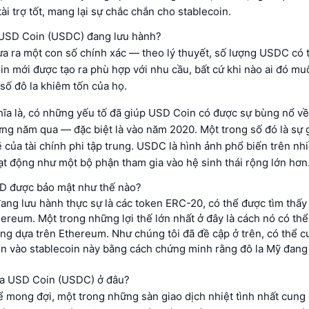
ài trợ tốt, mang lại sự chắc chắn cho stablecoin.
USD Coin (USDC) đang lưu hành?
a ra một con số chính xác — theo lý thuyết, số lượng USDC có th
in mới được tạo ra phù hợp với nhu cầu, bất cứ khi nào ai đó m
số đô la khiêm tốn của họ.
hĩa là, có những yếu tố đã giúp USD Coin có được sự bùng nổ v
ng năm qua — đặc biệt là vào năm 2020. Một trong số đó là sự g
của tài chính phi tập trung. USDC là hình ảnh phổ biến trên nh
t động như một bộ phận tham gia vào hệ sinh thái rộng lớn hơn
D được bảo mật như thế nào?
ng lưu hành thực sự là các token ERC-20, có thể được tìm thấy
ereum. Một trong những lợi thế lớn nhất ở đây là cách nó có thể
ng dựa trên Ethereum. Như chúng tôi đã đề cập ở trên, có thể c
in vào stablecoin này bằng cách chứng minh rằng đô la Mỹ đang
a USD Coin (USDC) ở đâu?
ể mong đợi, một trong những sàn giao dịch nhiệt tình nhất cung