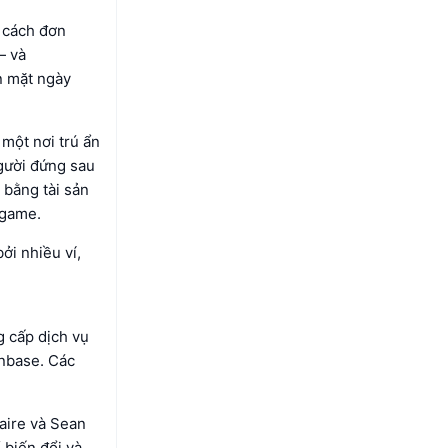
t cách đơn
— và
n mặt ngày
một nơi trú ẩn
người đứng sau
 bằng tài sản
 game.
ởi nhiều ví,
g cấp dịch vụ
inbase. Các
aire và Sean
ể biến đổi và