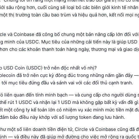
iới sâu rộng hơn, cuối cùng sẽ loại bỏ các biên giới kinh tế nhân
một thị trường toàn cầu bao trùm và hiệu quả hơn, kết nối mọi n
cle và Coinbase đã công bố chung một bản nâng cấp lớn đối với 
g minh của USDC. Mục tiêu của những cải tiến này là giúp USD
hơn cho các khoản thanh toán hàng ngày, thương mại và giao d
ho USD Coin (USDC) trở nên độc nhất vô nhị?
ablecoin đã trở nên cực kỳ đông đúc trong những năm gần đây
tới mục tiêu đứng đầu và sánh vai với các đối thủ cạnh tranh.
đó liên quan đến tính minh bạch — và cung cấp cho người dùng
thể rút 1 USDC và nhận lại 1 USD mà không gặp bất kỳ vấn đề gì.
ết một công ty kế toán lớn có nhiệm vụ xác minh mức tiền mặt đ
 đảm bảo điều này khớp với số lượng token đang lưu hành.
ư một số liên doanh tiền điện tử, Circle và Coinbase cũng đã đ
ịnh — và điều này đã giúp mở đường cho việc mở rộng ra quốc t