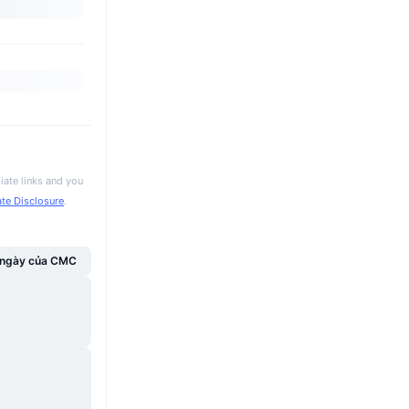
iate links and you
iate Disclosure
.
g ngày của CMC