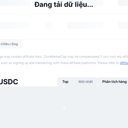
Đang tải dữ liệu...
n chiều rộng
ge may contain affiliate links. CoinMarketCap may be compensated if you visit any affil
 such as signing up and transacting with these affiliate platforms. Please refer to
Affil
 USDC
Top
Mới nhất
Phân tích hàn