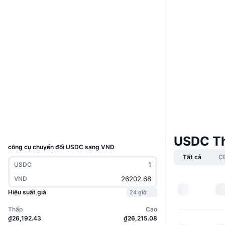
Trang Web
Website
Whitepaper
Mạng xã hội
0x1d17...6538D4
Hợp đồng
3.9
Xếp hạng (CertiK)
etherscan.io
Trình duyệt
Ví
UCID
3408
USDC Th
công cụ chuyển đổi USDC sang VND
Tất cả
C
USDC
VND
Hiệu suất giá
24 giờ
Thấp
Cao
₫26,192.43
₫26,215.08