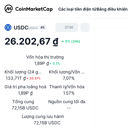
Các loại tiền điện tử
Bảng điều khiển
USDC
373K
#5
USDC
26.202,67 ₫
0%
(
24h
)
Vốn hóa thị trường
1,89P ₫
0.3%
Khối lượng (24 giờ)
Khối lượng/Vốn hóa thị trường (24h)
133,71T ₫
7,07%
33.37%
Giá trị pha loãng hoàn toàn (FDV)
Thanh lý/Vốn hóa
1,89P ₫
1.57%
Tổng cung
Nguồn cung tối đa
72,15B USDC
--
Lượng cung lưu hành
72,15B USDC