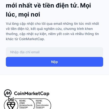
mới nhất về tiền điện tử. Mọi
Thịnh hành
Tiền điện tử ETF
Học hỏi
CMC Giao thức Ngữ cảnh Mô hình
lúc, mọi nơi
Mới
Bitcoin ETF
x402
Tin tức
Vui lòng cập nhật cho tôi qua email những tin tức mới nhất
Tiền mã hóa
Ethereum ETF
về tiền điện tử, kết quả nghiên cứu, chương trình khen
Academy
thưởng, cập nhật sự kiện, niêm yết coin và nhiều thông tin
khác từ CoinMarketCap.
Chính trị
Phân tích kỹ thuật
Nghiên cứu
Thể thao
RSI
Video
Nộp
Tài chính
MACD
Bảng thuật ngữ
Công nghệ
Phái sinh
Chiến dịch
NFT
Tổng quan
Airdrop
Số liệu thống kê NFT giá cao nhất
Thanh lý
Phần thưởng Kim cương