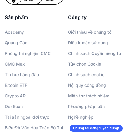
Sự kiện sắp tới
Tỷ lệ tài trợ
Học & Kiếm tiền
Sản phẩm
Công ty
Lịch
Academy
Giới thiệu về chúng tôi
Quảng Cáo
Điều khoản sử dụng
Lịch ICO
Phòng thí nghiệm CMC
Chính sách Quyền riêng tư
Lịch Sự kiện
CMC Max
Tùy chọn Cookie
Tin tức hàng đầu
Chính sách cookie
Bitcoin ETF
Nội quy cộng đồng
Crypto API
Miễn trừ trách nhiệm
DexScan
Phương pháp luận
Tài sản ngoài đời thực
Nghề nghiệp
Biểu Đồ Vốn Hóa Toàn Bộ Thị
Chúng tôi đang tuyển dụng!