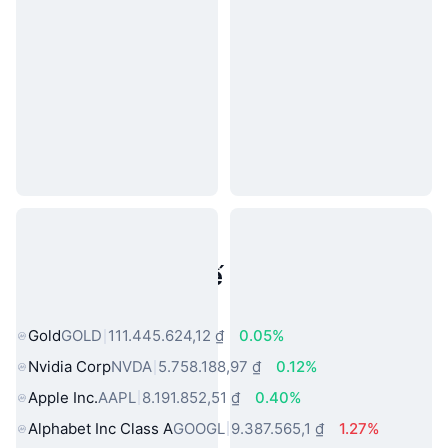
Tài sản trong thế giới thực phổ
biến
Gold
GOLD
111.445.624,12 ₫
0.05%
Nvidia Corp
NVDA
5.758.188,97 ₫
0.12%
Apple Inc.
AAPL
8.191.852,51 ₫
0.40%
Alphabet Inc Class A
GOOGL
9.387.565,1 ₫
1.27%