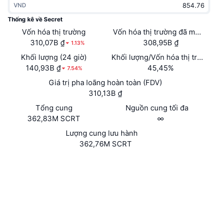
VND
Thịnh hành
Tiền điện tử ETF
Học hỏi
CMC Giao thức Ngữ cảnh Mô hình
Thống kê về Secret
Vốn hóa thị trường
Mới
Vốn hóa thị trường đã mở khóa
Bitcoin ETF
x402
Tin tức
310,07B ₫
308,95B ₫
1.13%
Tiền mã hóa
Ethereum ETF
Khối lượng (24 giờ)
Khối lượng/Vốn hóa thị trường 
Academy
140,93B ₫
45,45%
7.54%
Chính trị
Giá trị pha loãng hoàn toàn (FDV)
Phân tích kỹ thuật
Nghiên cứu
310,13B ₫
Thể thao
Tổng cung
Nguồn cung tối đa
RSI
Video
362,83M SCRT
∞
Tài chính
MACD
Lượng cung lưu hành
Bảng thuật ngữ
362,76M SCRT
Công nghệ
Trang Web
Website
Whitepaper
Phái sinh
Chiến dịch
NFT
Mạng xã hội
Tổng quan
Airdrop
ibc/09...40972A
Số liệu thống kê NFT giá cao nhất
Hợp đồng
Thanh lý
Phần thưởng Kim cương