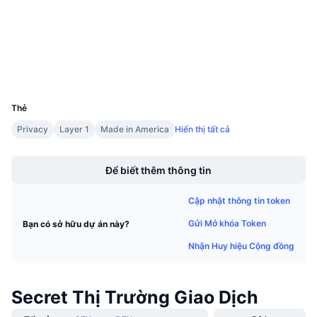
4.1
Xếp hạng (CertiK)
Sự kiện sắp tới
Tỷ lệ tài trợ
Học & Kiếm tiền
www.mintscan.io
Trình duyệt
Ví
Lịch
UCID
5604
Lịch ICO
Thẻ
Privacy
Layer 1
Made in America
Hiển thị tất cả
Lịch Sự kiện
Boost
Để biết thêm thông tin
Cập nhật thông tin token
Gửi Mở khóa Token
Bạn có sở hữu dự án này?
Nhận Huy hiệu Cộng đồng
Secret Thị Trường Giao Dịch