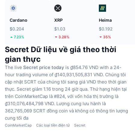
Cardano
XRP
Heima
$0.204
$1.03
$0.192
7.23%
3.28%
35%
Secret Dữ liệu về giá theo thời
gian thực
The live
Secret price today
is ₫854.76 VND with a 24-
hour trading volume of ₫140,931,505,831 VND.
Chúng tôi
cập nhật SCRT của chúng tôi sang giá VND theo thời gian
thực.
Secret giảm 1.16 trong 24 giờ qua.
Thứ hạng hiện tại
trên CoinMarketCap là #824, với vốn hóa thị trường là
₫310,076,484,798 VND.
Lượng cung lưu hành là
362,765,069 SCRT đồng coin
và không có thông tin lượng
cung tối đa
CoinMarketCap
Các loại tiền điện tử
Secret