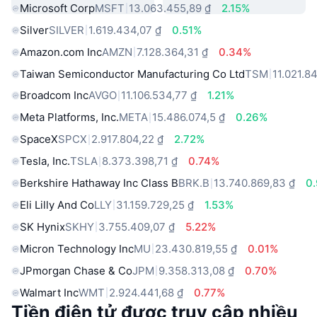
Microsoft Corp
MSFT
13.063.455,89 ₫
2.15%
Silver
SILVER
1.619.434,07 ₫
0.51%
Amazon.com Inc
AMZN
7.128.364,31 ₫
0.34%
Taiwan Semiconductor Manufacturing Co Ltd
TSM
11.021.8
Broadcom Inc
AVGO
11.106.534,77 ₫
1.21%
Meta Platforms, Inc.
META
15.486.074,5 ₫
0.26%
SpaceX
SPCX
2.917.804,22 ₫
2.72%
Tesla, Inc.
TSLA
8.373.398,71 ₫
0.74%
Berkshire Hathaway Inc Class B
BRK.B
13.740.869,83 ₫
0
Eli Lilly And Co
LLY
31.159.729,25 ₫
1.53%
SK Hynix
SKHY
3.755.409,07 ₫
5.22%
Micron Technology Inc
MU
23.430.819,55 ₫
0.01%
JPmorgan Chase & Co
JPM
9.358.313,08 ₫
0.70%
Walmart Inc
WMT
2.924.441,68 ₫
0.77%
Tiền điện tử được truy cập nhiều