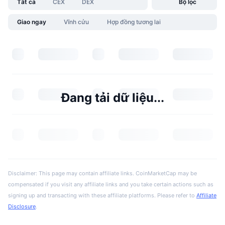
Tất cả
CEX
DEX
Bộ lọc
Giao ngay
Vĩnh cửu
Hợp đồng tương lai
Đang tải dữ liệu...
Disclaimer: This page may contain affiliate links. CoinMarketCap may be
compensated if you visit any affiliate links and you take certain actions such as
signing up and transacting with these affiliate platforms. Please refer to
Affiliate
Disclosure
.