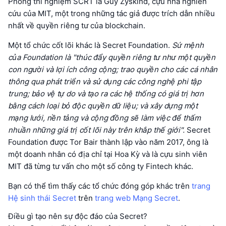
Phòng thí nghiệm SCRT là Guy Zyskind, cựu nhà nghiên
cứu của MIT, một trong những tác giả được trích dẫn nhiều
nhất về quyền riêng tư của blockchain.
Một tổ chức cốt lõi khác là Secret Foundation.
Sứ mệnh
của Foundation là "thúc đẩy quyền riêng tư như một quyền
con người và lợi ích công cộng; trao quyền cho các cá nhân
thông qua phát triển và sử dụng các công nghệ phi tập
trung; bảo vệ tự do và tạo ra các hệ thống có giá trị hơn
bằng cách loại bỏ độc quyền dữ liệu; và xây dựng một
mạng lưới, nền tảng và cộng đồng sẽ làm việc để thấm
nhuần những giá trị cốt lõi này trên khắp thế giới".
Secret
Foundation được Tor Bair thành lập vào năm 2017, ông là
một doanh nhân có địa chỉ tại Hoa Kỳ và là cựu sinh viên
MIT đã từng tư vấn cho một số công ty Fintech khác.
Bạn có thể tìm thấy các tổ chức đóng góp khác trên
trang
Hệ sinh thái Secret
trên
trang web Mạng Secret
.
Điều gì tạo nên sự độc đáo của Secret?