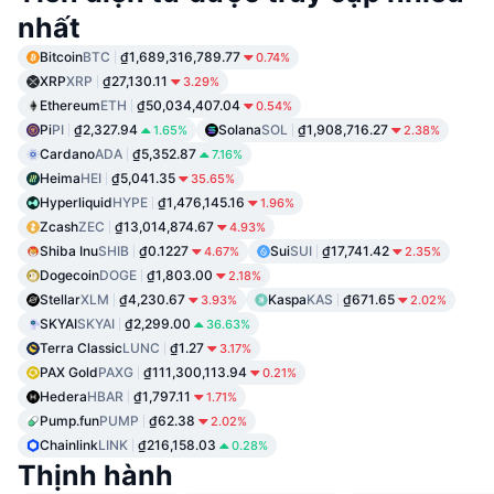
nhất
Bitcoin
BTC
₫1,689,316,789.77
0.74%
XRP
XRP
₫27,130.11
3.29%
Ethereum
ETH
₫50,034,407.04
0.54%
Pi
PI
₫2,327.94
Solana
SOL
₫1,908,716.27
1.65%
2.38%
Cardano
ADA
₫5,352.87
7.16%
Heima
HEI
₫5,041.35
35.65%
Hyperliquid
HYPE
₫1,476,145.16
1.96%
Zcash
ZEC
₫13,014,874.67
4.93%
Shiba Inu
SHIB
₫0.1227
Sui
SUI
₫17,741.42
4.67%
2.35%
Dogecoin
DOGE
₫1,803.00
2.18%
Stellar
XLM
₫4,230.67
Kaspa
KAS
₫671.65
3.93%
2.02%
SKYAI
SKYAI
₫2,299.00
36.63%
Terra Classic
LUNC
₫1.27
3.17%
PAX Gold
PAXG
₫111,300,113.94
0.21%
Hedera
HBAR
₫1,797.11
1.71%
Pump.fun
PUMP
₫62.38
2.02%
Chainlink
LINK
₫216,158.03
0.28%
Thịnh hành