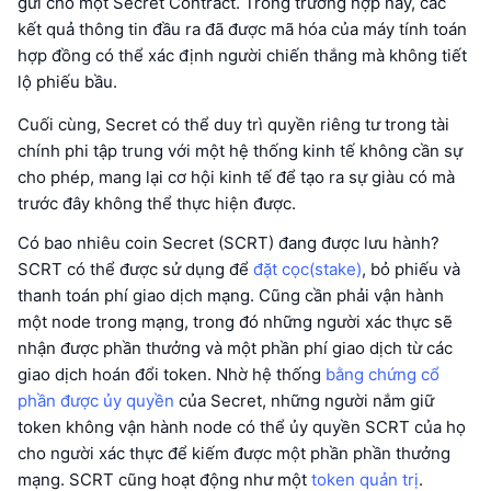
gửi cho một Secret Contract. Trong trường hợp này, các
kết quả thông tin đầu ra đã được mã hóa của máy tính toán
hợp đồng có thể xác định người chiến thắng mà không tiết
lộ phiếu bầu.
Cuối cùng, Secret có thể duy trì quyền riêng tư trong tài
chính phi tập trung với một hệ thống kinh tế không cần sự
cho phép, mang lại cơ hội kinh tế để tạo ra sự giàu có mà
trước đây không thể thực hiện được.
Có bao nhiêu coin Secret (SCRT) đang được lưu hành?
SCRT có thể được sử dụng để
đặt cọc(stake)
, bỏ phiếu và
thanh toán phí giao dịch mạng. Cũng cần phải vận hành
một node trong mạng, trong đó những người xác thực sẽ
nhận được phần thưởng và một phần phí giao dịch từ các
giao dịch hoán đổi token. Nhờ hệ thống
bằng chứng cổ
phần được ủy quyền
của Secret, những người nắm giữ
token không vận hành node có thể ủy quyền SCRT của họ
cho người xác thực để kiếm được một phần phần thưởng
mạng. SCRT cũng hoạt động như một
token quản trị
.