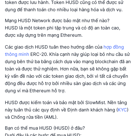
token được lưu hành. Token HUSD cũng có thể được sử
dụng để thanh toán cho nhiều loại hàng hóa và dịch vụ.
Mạng HUSD Network được bảo mật như thế nào?
HUSD là một token phi tập trung và có độ an toàn cao,
được xây dựng trên mạng Ethereum.
Các giao dịch HUSD tuân theo hướng dẫn của
hợp đồng
thông minh
ERC-20. Khía cạnh này giúp loại bỏ nhu cầu sử
dụng bên thứ ba bằng cách dựa vào mạng blockchain đã an
toàn và được thử nghiệm. Hơn nữa, bạn sẽ không gặp bất
kỳ vấn đề nào với các token giao dịch, bởi vì tất cả chuyển
động đều được hỗ trợ bởi nhiều sàn giao dịch và các ứng
dụng ví mà Ethereum hỗ trợ.
HUSD được kiểm toán và bảo mật bởi SlowMist. Nền tảng
này tuân thủ các quy định về Định danh khách hàng (
KYC
)
và Chống rửa tiền (AML).
Bạn có thể mua HUSD (HUSD) ở đâu?
Dưới đây là các bước để mua HUSD: