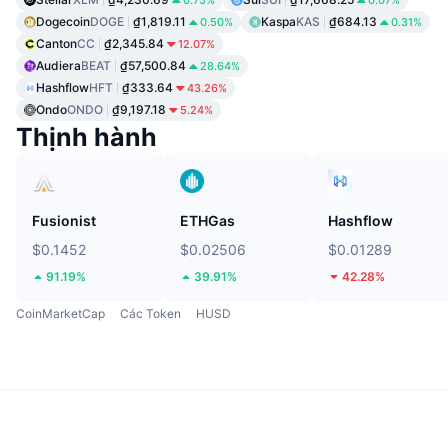
0.75%
0.07%
Dogecoin
DOGE
₫1,819.11
Kaspa
KAS
₫684.13
0.50%
0.31%
Canton
CC
₫2,345.84
12.07%
Audiera
BEAT
₫57,500.84
28.64%
Hashflow
HFT
₫333.64
43.26%
Ondo
ONDO
₫9,197.18
5.24%
Thịnh hành
Fusionist
ETHGas
Hashflow
$0.1452
$0.02506
$0.01289
91.19%
39.91%
42.28%
CoinMarketCap
Các Token
HUSD