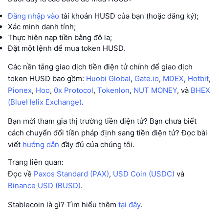
Đăng nhập vào
tài khoản HUSD của bạn (hoặc đăng ký);
Xác minh danh tính;
Thực hiện nạp tiền bằng đô la;
Đặt một lệnh để mua token HUSD.
Các nền tảng giao dịch tiền điện tử chính để giao dịch
token HUSD bao gồm:
Huobi Global
,
Gate.io
,
MDEX
,
Hotbit
,
Pionex
,
Hoo
,
0x Protocol
,
Tokenlon
,
NUT MONEY
, và
BHEX
(BlueHelix Exchange)
.
Bạn mới tham gia thị trường tiền điện tử? Bạn chưa biết
cách chuyển đổi tiền pháp định sang tiền điện tử? Đọc bài
viết
hướng dẫn
đầy đủ của chúng tôi.
Trang liên quan:
Đọc về
Paxos Standard (PAX)
,
USD Coin (USDC)
và
Binance USD (BUSD)
.
Stablecoin là gì? Tìm hiểu thêm
tại đây
.