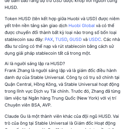
để đảm bảo rằng dự trữ USD được khớp với nguồn cung
HUSD.
Token HUSD (tên kết hợp giữa Huobi và USD) được niêm
yết trên nền tảng sàn giao dịch
Huobi Global
và có thể
được chuyển đổi thành bất kỳ loại nào trong số bốn loại
stablecoin sau đây:
PAX
,
TUSD
,
GUSD
và
USDC
. Các nhà
đầu tư cũng có thể nạp và rút stablecoin bằng cách sử
dụng giải pháp stablecoin tất cả trong một.
Ai là người sáng lập ra HUSD?
Frank Zhang là người sáng lập và là giám đốc điều hành
danh dự của Stable Universal. Công ty có trụ sở chính tại
Quận Central, Hồng Kông, và Stable Universal hoạt động
trong lĩnh vực Dịch vụ Tài chính. Trước đó, Zhang đã từng
làm việc tại Ngân hàng Trung Quốc (New York) với vị trí
Chuyên viên BSA, AVP.
Claude Gu là một thành viên khác của đội ngũ HUSD. Vai
trò của ông tại Stable Universal là Giám đốc Hoạt động