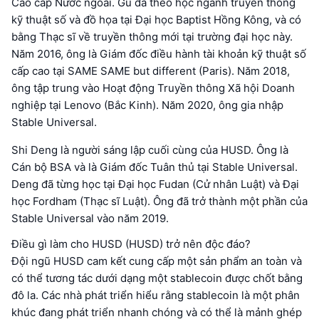
Cao cấp Nước ngoài. Gu đã theo học ngành truyền thông
kỹ thuật số và đồ họa tại Đại học Baptist Hồng Kông, và có
bằng Thạc sĩ về truyền thông mới tại trường đại học này.
Năm 2016, ông là Giám đốc điều hành tài khoản kỹ thuật số
cấp cao tại SAME SAME but different (Paris). Năm 2018,
ông tập trung vào Hoạt động Truyền thông Xã hội Doanh
nghiệp tại Lenovo (Bắc Kinh). Năm 2020, ông gia nhập
Stable Universal.
Shi Deng là người sáng lập cuối cùng của HUSD. Ông là
Cán bộ BSA và là Giám đốc Tuân thủ tại Stable Universal.
Deng đã từng học tại Đại học Fudan (Cử nhân Luật) và Đại
học Fordham (Thạc sĩ Luật). Ông đã trở thành một phần của
Stable Universal vào năm 2019.
Điều gì làm cho HUSD (HUSD) trở nên độc đáo?
Đội ngũ HUSD cam kết cung cấp một sản phẩm an toàn và
có thể tương tác dưới dạng một stablecoin được chốt bằng
đô la. Các nhà phát triển hiểu rằng stablecoin là một phân
khúc đang phát triển nhanh chóng và có thể là mảnh ghép