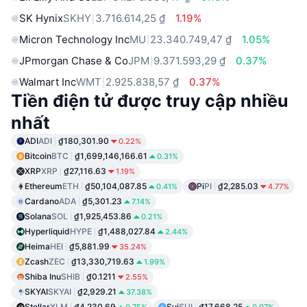
SK Hynix
SKHY
3.716.614,25 ₫
1.19%
Micron Technology Inc
MU
23.340.749,47 ₫
1.05%
JPmorgan Chase & Co
JPM
9.371.593,29 ₫
0.37%
Walmart Inc
WMT
2.925.838,57 ₫
0.37%
Tiền điện tử được truy cập nhiều
nhất
ADI
ADI
₫180,301.90
0.22%
Bitcoin
BTC
₫1,699,146,166.61
0.31%
XRP
XRP
₫27,116.63
1.19%
Ethereum
ETH
₫50,104,087.85
Pi
PI
₫2,285.03
0.41%
4.77%
Cardano
ADA
₫5,301.23
7.14%
Solana
SOL
₫1,925,453.86
0.21%
Hyperliquid
HYPE
₫1,488,027.84
2.44%
Heima
HEI
₫5,881.99
35.24%
Zcash
ZEC
₫13,330,719.63
1.99%
Shiba Inu
SHIB
₫0.1211
2.55%
SKYAI
SKYAI
₫2,929.21
37.38%
Stellar
XLM
₫4,230.69
Sui
SUI
₫17,668.25