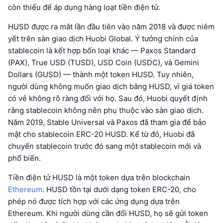
còn thiếu để áp dụng hàng loạt tiền điện tử.
HUSD được ra mắt lần đầu tiên vào năm 2018 và được niêm
yết trên sàn giao dịch Huobi Global. Ý tưởng chính của
stablecoin là kết hợp bốn loại khác — Paxos Standard
(PAX), True USD (TUSD), USD Coin (USDC), và Gemini
Dollars (GUSD) — thành một token HUSD. Tuy nhiên,
người dùng không muốn giao dịch bằng HUSD, vì giá token
có vẻ không rõ ràng đối với họ. Sau đó, Huobi quyết định
rằng stablecoin không nên phụ thuộc vào sàn giao dịch.
Năm 2019, Stable Universal và Paxos đã tham gia để bảo
mật cho stablecoin ERC-20 HUSD. Kể từ đó, Huobi đã
chuyển stablecoin trước đó sang một stablecoin mới và
phổ biến.
Tiền điện tử HUSD là một token dựa trên blockchain
Ethereum
. HUSD tồn tại dưới dạng token ERC-20, cho
phép nó được tích hợp với các ứng dụng dựa trên
Ethereum. Khi người dùng cần đổi HUSD, họ sẽ gửi token