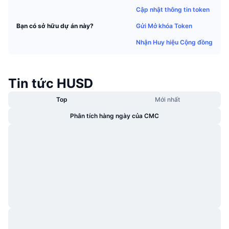
Thịnh hành
Tiền điện tử ETF
Cập nhật thông tin token
Học hỏi
CMC Giao thức Ngữ cảnh Mô hình
Gửi Mở khóa Token
Bạn có sở hữu dự án này?
Mới
Bitcoin ETF
x402
Tin tức
Nhận Huy hiệu Cộng đồng
Tiền mã hóa
Ethereum ETF
Academy
Tin tức HUSD
Chính trị
Phân tích kỹ thuật
Nghiên cứu
Top
Mới nhất
Thể thao
RSI
Video
Phân tích hàng ngày của CMC
Tài chính
MACD
Bảng thuật ngữ
Công nghệ
Phái sinh
Chiến dịch
NFT
Tổng quan
Airdrop
Số liệu thống kê NFT giá cao nhất
Thanh lý
Phần thưởng Kim cương