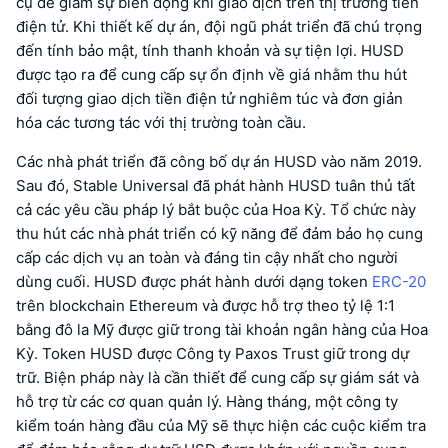
cụ để giảm sự biến động khi giao dịch trên thị trường tiền
điện tử. Khi thiết kế dự án, đội ngũ phát triển đã chú trọng
đến tính bảo mật, tính thanh khoản và sự tiện lợi. HUSD
được tạo ra để cung cấp sự ổn định về giá nhằm thu hút
đối tượng giao dịch tiền điện tử nghiêm túc và đơn giản
hóa các tương tác với thị trường toàn cầu.
Các nhà phát triển đã công bố dự án HUSD vào năm 2019.
Sau đó, Stable Universal đã phát hành HUSD tuân thủ tất
cả các yêu cầu pháp lý bắt buộc của Hoa Kỳ. Tổ chức này
thu hút các nhà phát triển có kỹ năng để đảm bảo họ cung
cấp các dịch vụ an toàn và đáng tin cậy nhất cho người
dùng cuối. HUSD được phát hành dưới dạng token
ERC-20
trên blockchain Ethereum và được hỗ trợ theo tỷ lệ 1:1
bằng đô la Mỹ được giữ trong tài khoản ngân hàng của Hoa
Kỳ. Token HUSD được Công ty Paxos Trust giữ trong dự
trữ. Biện pháp này là cần thiết để cung cấp sự giám sát và
hỗ trợ từ các cơ quan quản lý. Hàng tháng, một công ty
kiểm toán hàng đầu của Mỹ sẽ thực hiện các cuộc kiểm tra