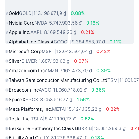
biến
Gold
GOLD
113.196.671,9 ₫
0.08%
Nvidia Corp
NVDA
5.747.903,56 ₫
0.16%
Apple Inc.
AAPL
8.169.549,26 ₫
0.21%
Alphabet Inc Class A
GOOGL
9.384.958,07 ₫
0.11%
Microsoft Corp
MSFT
13.043.501,04 ₫
0.42%
Silver
SILVER
1.687.198,63 ₫
0.07%
Amazon.com Inc
AMZN
7.162.473,79 ₫
0.39%
Taiwan Semiconductor Manufacturing Co Ltd
TSM
11.001.0
Broadcom Inc
AVGO
11.060.718,02 ₫
0.36%
SpaceX
SPCX
3.058.516,77 ₫
1.56%
Meta Platforms, Inc.
META
15.424.135,22 ₫
0.22%
Tesla, Inc.
TSLA
8.417.190,77 ₫
0.52%
Berkshire Hathaway Inc Class B
BRK.B
13.681.289,3 ₫
0.4
Eli Lilly And Co
LLY
31.276.336,47 ₫
0.13%