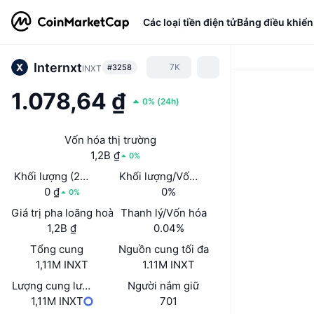
Các loại tiền điện tử
Bảng điều khiển
Internxt
7K
#3258
INXT
1.078,64 ₫
0%
(
24h
)
Vốn hóa thị trường
1,2B ₫
0%
Khối lượng (24 giờ)
Khối lượng/Vốn hóa thị trường (24h)
0 ₫
0%
0%
Giá trị pha loãng hoàn toàn (FDV)
Thanh lý/Vốn hóa
1,2B ₫
0.04%
Tổng cung
Nguồn cung tối đa
1,11M INXT
1.11M INXT
Lượng cung lưu hành
Người nắm giữ
1,11M INXT
701