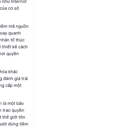
ụ như Internxt
 của cơ sở
n mềm mã nguồn
xoay quanh
nhân tố thúc
 thiết kế cách
 nơi quyền
 hóa khác
 đánh giá trái
ung cấp một
h là một bảo
n trao quyền
 thế giới tôn
gười dùng tiềm