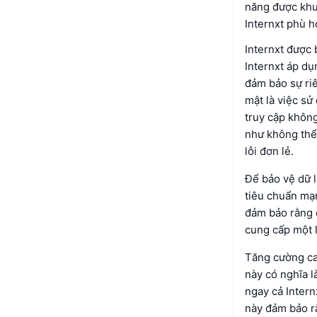
năng được khu
Internxt phù h
Internxt được
Internxt áp d
đảm bảo sự riê
mật là việc sử
truy cập khôn
như không thể.
lỗi đơn lẻ.
Để bảo vệ dữ l
tiêu chuẩn mạ
đảm bảo rằng d
cung cấp một 
Tăng cường cam
này có nghĩa l
ngay cả Intern
này đảm bảo rằ