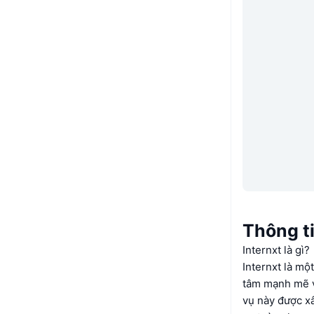
Thông ti
Internxt là gì?
Internxt là mộ
tâm mạnh mẽ v
vụ này được x