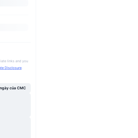
iate links and you
iate Disclosure
.
g ngày của CMC