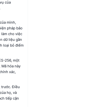
 vụ của
.
 của mình,
 biện pháp bảo
, làm cho việc
n dữ liệu gần
h loại bỏ điểm
AES-256, một
. Mã hóa này
chính xác,
 trước. Điều
của họ, và
ch tiếp cận