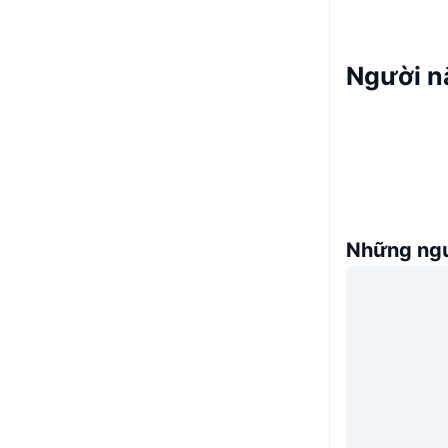
Người n
Những ngư