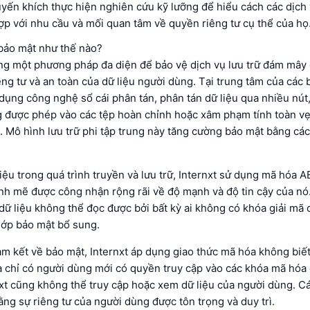
yến khích thực hiện nghiên cứu kỹ lưỡng để hiểu cách các dịch
ợp với nhu cầu và mối quan tâm về quyền riêng tư cụ thể của họ
 bảo mật như thế nào?
ụng một phương pháp đa diện để bảo vệ dịch vụ lưu trữ đám mây
ng tư và an toàn của dữ liệu người dùng. Tại trung tâm của các
 dụng công nghệ sổ cái phân tán, phân tán dữ liệu qua nhiều nút
g được phép vào các tệp hoàn chỉnh hoặc xâm phạm tính toàn vẹ
 Mô hình lưu trữ phi tập trung này tăng cường bảo mật bằng các
iệu trong quá trình truyền và lưu trữ, Internxt sử dụng mã hóa 
nh mẽ được công nhận rộng rãi về độ mạnh và độ tin cậy của nó
ữ liệu không thể đọc được bởi bất kỳ ai không có khóa giải mã 
lớp bảo mật bổ sung.
 kết về bảo mật, Internxt áp dụng giao thức mã hóa không biết
à chỉ có người dùng mới có quyền truy cập vào các khóa mã hóa 
xt cũng không thể truy cập hoặc xem dữ liệu của người dùng. Cá
ng sự riêng tư của người dùng được tôn trọng và duy trì.