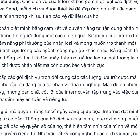
ười dùng. Các dịch vụ của Internxt bao gồm một loạt các dịch v
và Send, mỗi dịch vụ được thiết kế để đáp ứng nhu cầu đa dạng
 mình trong khi ưu tiên bảo vệ dữ liệu của họ.
phân biệt mình bằng cam kết về quyền riêng tư, tận dụng phầ
thông tin người dùng một cách hiệu quả. Sứ mệnh của Internxt 
tiềm năng phi thường của nhân loại và mong muốn trở thành một 
i tích cực trong các ngành công nghiệp khác nhau. Bằng cách tái
n thống với lưu trữ đám mây, Internxt nỗ lực tạo ra một tương lai
 chỉ được nhận biết mà còn được bảo vệ tích cực.
cấp các gói dịch vụ trọn đời cung cấp các lượng lưu trữ được mã
 nhu cầu đa dạng của cá nhân và doanh nghiệp. Mặc dù có những
vụ, nhưng bản chất cốt lõi của Internxt vẫn tập trung vào việc c
trữ đám mây an toàn và riêng tư.
giới mà quyền riêng tư số ngày càng bị đe dọa, Internxt đặt mìn
g tư cơ bản. Thông qua bộ dịch vụ của mình, Internxt mong muố
 để bảo vệ quyền số của họ, thể hiện tầm nhìn của mình về một
ệ quyền riêng tư. Như với bất kỳ công nghệ hoặc dịch vụ nào, n