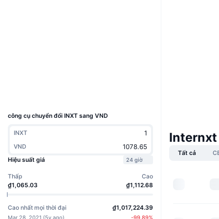
Trang Web
Website
Mạng xã hội
Hợp đồng
0x4a8f...4e16d4
3.7
Xếp hạng (CertiK)
etherscan.io
Trình duyệt
Ví
UCID
2022
công cụ chuyển đổi INXT sang VND
INXT
Internxt
VND
Tất cả
C
Hiệu suất giá
24 giờ
Thấp
Cao
₫1,065.03
₫1,112.68
Cao nhất mọi thời đại
₫1,017,224.39
Mar 28, 2021
(
5y ago
)
-99.89
%