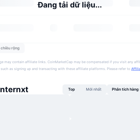
Đang tải dữ liệu...
n chiều rộng
ge may contain affiliate links. CoinMarketCap may be compensated if you visit any affil
 such as signing up and transacting with these affiliate platforms. Please refer to
Affil
Internxt
Top
Mới nhất
Phân tích hàn