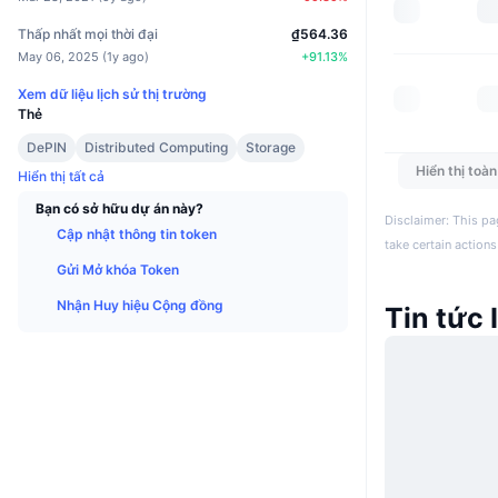
Thấp nhất mọi thời đại
₫564.36
May 06, 2025
(
1y ago
)
+
91.13
%
Xem dữ liệu lịch sử thị trường
Thẻ
DePIN
Distributed Computing
Storage
Hiển thị toà
Hiển thị tất cả
Bạn có sở hữu dự án này?
Disclaimer: This pa
Cập nhật thông tin token
take certain actions
Gửi Mở khóa Token
Nhận Huy hiệu Cộng đồng
Tin tức 