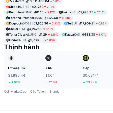
Zcash
ZEC
₫13,311,400.04
0.81%
Shiba Inu
SHIB
₫0.1262
2.18%
Pump.fun
PUMP
₫61.10
Heima
HEI
₫7,973.35
3.77%
67.15%
Lorenzo Protocol
BANK
₫1,127.60
15.88%
Dogecoin
DOGE
₫1,825.36
Sui
SUI
₫17,909.21
0.33%
0.95%
Stellar
XLM
₫4,242.90
3.16%
Terra Classic
LUNC
₫1.29
Kaspa
KAS
₫683.38
2.15%
1.77%
Ondo
ONDO
₫9,736.03
1.63%
Thịnh hành
Ethereum
XRP
Cap
$1,896.44
$1.04
$0.03174
1.62%
2.18%
23.79%
CoinMarketCap
Các Token
Sharder