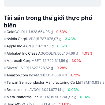
Tài sản trong thế giới thực phổ
biến
Gold
GOLD
111.828.654,98 ₫
0.53%
Nvidia Corp
NVDA
5.787.975,07 ₫
3.43%
Apple Inc.
AAPL
8.197.187,5 ₫
0.52%
Alphabet Inc Class A
GOOGL
9.566.104,69 ₫
4.03%
Microsoft Corp
MSFT
12.742.311,56 ₫
1.09%
Silver
SILVER
1.627.528,62 ₫
0.28%
Amazon.com Inc
AMZN
7.154.636,4 ₫
1.72%
Taiwan Semiconductor Manufacturing Co Ltd
TSM
10.838.2
Broadcom Inc
AVGO
11.041.677,14 ₫
0.03%
Meta Platforms, Inc.
META
15.507.740,97 ₫
0.14%
SpaceX
SPCX
2.885.803,46 ₫
13.61%