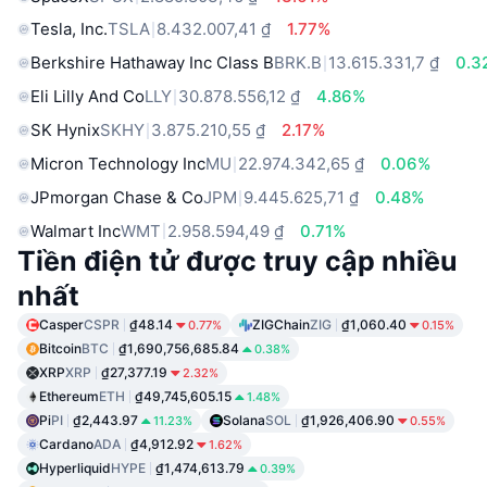
Tesla, Inc.
TSLA
8.432.007,41 ₫
1.77%
Berkshire Hathaway Inc Class B
BRK.B
13.615.331,7 ₫
0.3
Eli Lilly And Co
LLY
30.878.556,12 ₫
4.86%
SK Hynix
SKHY
3.875.210,55 ₫
2.17%
Micron Technology Inc
MU
22.974.342,65 ₫
0.06%
JPmorgan Chase & Co
JPM
9.445.625,71 ₫
0.48%
Walmart Inc
WMT
2.958.594,49 ₫
0.71%
Tiền điện tử được truy cập nhiều
nhất
Casper
CSPR
₫48.14
ZIGChain
ZIG
₫1,060.40
0.77%
0.15%
Bitcoin
BTC
₫1,690,756,685.84
0.38%
XRP
XRP
₫27,377.19
2.32%
Ethereum
ETH
₫49,745,605.15
1.48%
Pi
PI
₫2,443.97
Solana
SOL
₫1,926,406.90
11.23%
0.55%
Cardano
ADA
₫4,912.92
1.62%
Hyperliquid
HYPE
₫1,474,613.79
0.39%