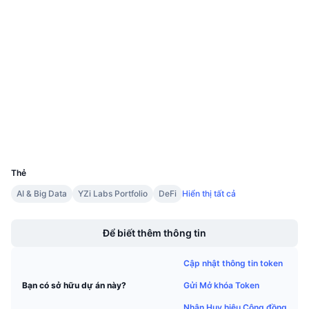
Sự kiện sắp tới
0x3496...4c3079
Tỷ lệ tài trợ
Hợp đồng
Học & Kiếm tiền
3.9
Xếp hạng (CertiK)
Kiểm toán
Lịch
etherscan.io
Lịch ICO
Trình duyệt
Ví
Lịch Sự kiện
UCID
13521
Thẻ
AI & Big Data
YZi Labs Portfolio
DeFi
Hiển thị tất cả
Boost
Để biết thêm thông tin
Cập nhật thông tin token
Gửi Mở khóa Token
Bạn có sở hữu dự án này?
Nhận Huy hiệu Cộng đồng