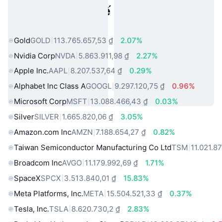
Tài sản trong thế giới thực phổ
biến
Gold
GOLD
113.765.657,53 ₫
2.07%
Nvidia Corp
NVDA
5.863.911,98 ₫
2.27%
Apple Inc.
AAPL
8.207.537,64 ₫
0.29%
Alphabet Inc Class A
GOOGL
9.297.120,75 ₫
0.96%
Microsoft Corp
MSFT
13.088.466,43 ₫
0.03%
Silver
SILVER
1.665.820,06 ₫
3.05%
Amazon.com Inc
AMZN
7.188.654,27 ₫
0.82%
Taiwan Semiconductor Manufacturing Co Ltd
TSM
11.021.8
Broadcom Inc
AVGO
11.179.992,69 ₫
1.71%
SpaceX
SPCX
3.513.840,01 ₫
15.83%
Meta Platforms, Inc.
META
15.504.521,33 ₫
0.37%
Tesla, Inc.
TSLA
8.620.730,2 ₫
2.83%