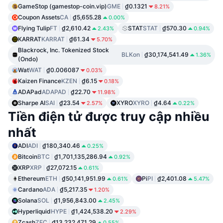
GameStop (gamestop-coin.vip)
GME
₫0.1321
8.21%
Coupon Assets
CA
₫5,655.28
0.00%
Flying Tulip
FT
₫2,610.42
STAT
STAT
₫570.30
2.43%
0.94%
KARRAT
KARRAT
₫61.34
5.70%
Blackrock, Inc. Tokenized Stock
BLKon
₫30,174,541.49
1.36%
(Ondo)
Wat
WAT
₫0.006087
0.03%
Kaizen Finance
KZEN
₫6.15
0.18%
ADAPad
ADAPAD
₫22.70
11.98%
Sharpe AI
SAI
₫23.54
XYRO
XYRO
₫4.64
2.57%
0.22%
Tiền điện tử được truy cập nhiều
nhất
ADI
ADI
₫180,340.46
0.25%
Bitcoin
BTC
₫1,701,135,286.94
0.92%
XRP
XRP
₫27,072.15
0.61%
Ethereum
ETH
₫50,141,951.99
Pi
PI
₫2,401.08
0.61%
5.47%
Cardano
ADA
₫5,217.35
1.20%
Solana
SOL
₫1,956,843.00
2.45%
Hyperliquid
HYPE
₫1,424,538.20
2.29%
Zcash
ZEC
₫13,232,471.29
0.55%