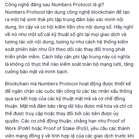
Công nghệ đằng sau Numbers Protocol là gì?
Numbers Protocol tận dụng công nghệ blockchain để tạo
ra một hệ sinh thái phi tập trung đảm bảo xác minh nội
dung, tin cậy và cơ hội kiếm tiền cho nội dung số. Hãy nghĩ
về nó như một sổ cái kỹ thuật số ghi lại mọi giao dịch và
tương tác với nội dung, tương tự như cách hệ thống kiểm
soát phiên bản như Git theo dõi các thay đổi trong phát
triển phần mềm. Cách tiếp cận phi tập trung này có nghĩa
là không có thực thể nào kiểm soát toàn bộ mạng lưới, tăng
cường bảo mật và minh bạch.
Blockchain mà Numbers Protocol hoạt động được thiết kế
để ngăn chặn các cuộc tấn công từ các tác nhân xấu thông
qua sự kết hợp của các kỹ thuật mật mã và cơ chế đồng
thuận. Mật mã đảm bảo rằng dữ liệu được mã hóa và chỉ có
thể được truy cập hoặc thay đổi bởi các bên được ủy
quyền. Các cơ chế đồng thuận, chẳng hạn như Proof of
Work (PoW) hoặc Proof of Stake (PoS), yêu cầu các thành
viên mạng đồng ý về tính hợp lệ của các giao dịch trước khi