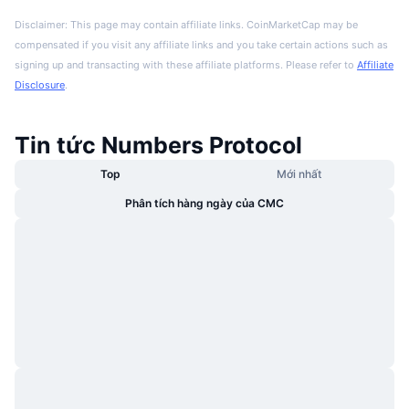
Disclaimer: This page may contain affiliate links. CoinMarketCap may be
compensated if you visit any affiliate links and you take certain actions such as
signing up and transacting with these affiliate platforms. Please refer to
Affiliate
Disclosure
.
Tin tức Numbers Protocol
Top
Mới nhất
Phân tích hàng ngày của CMC