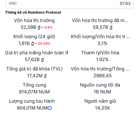
VND
Thịnh hành
Tiền điện tử ETF
Học hỏi
CMC Giao thức Ngữ cảnh Mô hình
Thống kê về Numbers Protocol
Vốn hóa thị trường
Mới
Vốn hóa thị trường đã mở khóa
Bitcoin ETF
x402
Tin tức
52,09B ₫
59,57B ₫
0.8%
Tiền mã hóa
Ethereum ETF
Khối lượng (24 giờ)
Khối lượng/Vốn hóa thị trường 
Academy
1,61B ₫
3,1%
20.34%
Chính trị
Giá trị pha loãng hoàn toàn (FDV)
Thanh lý/Vốn hóa
Phân tích kỹ thuật
Nghiên cứu
57,62B ₫
1.92%
Thể thao
Tổng giá trị đã khóa (TVL)
Vốn hóa thị trường/Tổng giá trị
RSI
Video
17,42M ₫
2989,45
Tài chính
MACD
Tổng cung
Nguồn cung tối đa
Bảng thuật ngữ
914,07M NUM
1B NUM
Công nghệ
Lượng cung lưu hành
Người nắm giữ
Phái sinh
Chiến dịch
904,01M NUM
14,35K
NFT
Tổng quan
Trang Web
Airdrop
Website
Whitepaper
Số liệu thống kê NFT giá cao nhất
Mạng xã hội
Thanh lý
Phần thưởng Kim cương