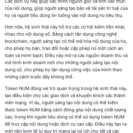
Các dịch vụ này giúp xác minh nguồn gốc và tính xác thực
của nội dung, giúp người sáng tạo bảo vệ tài sản trí tuệ của
họ và người tiêu dùng tin tưởng vào nội dung họ tiêu thụ.
Hơn nữa, hệ sinh thái này hỗ trợ các cơ hội kiếm tiền khác
nhau cho nội dung số. Bằng cách tận dụng công nghệ
blockchain, người sáng tạo có thể mã hóa nội dung của họ,
cho phép họ bán, trao đổi hoặc cấp phép nó một cách an
toàn và minh bạch. Điều này mở ra các nguồn doanh thu và
mô hình kinh doanh mới cho những người sáng tạo nội
dung số, cho phép họ tận dụng công việc của mình theo
những cách trước đây không thể.
Token NUM đóng vai trò quan trọng trong hệ sinh thái này,
tạo điều kiện cho các giao dịch và khuyến khích các thành
viên mạng. Ví dụ, người sáng tạo nội dung có thể kiếm
được token NUM bằng cách đóng góp nội dung chất lượng
cao, trong khi người tiêu dùng có thể sử dụng token NUM
để truy cập nội dung hoặc dịch vụ cao cấp. Điều này tạo ra
một nền kinh tế tự duy trì mang lại lợi ích cho tất cả các