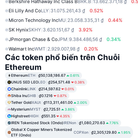
Berkshire Hathaway Inc Class B
BRK.B
13.662.371,18 ₫
0.
Eli Lilly And Co
LLY
31.075.261,43 ₫
0.52%
Micron Technology Inc
MU
23.058.335,31 ₫
0.44%
SK Hynix
SKHY
3.620.151,67 ₫
3.92%
JPmorgan Chase & Co
JPM
9.384.486,56 ₫
0.34%
Walmart Inc
WMT
2.929.007,98 ₫
0.20%
Các token phổ biến trên Chuỗi
Ethereum
Ethereum
ETH
₫50,138,186.67
0.61%
UNUS SED LEO
LEO
₫254,571.48
0.38%
Chainlink
LINK
₫214,597.62
0.01%
Shiba Inu
SHIB
₫0.1216
0.87%
Tether Gold
XAUt
₫113,311,461.00
2.00%
Mysterium
MYST
₫2,725.51
3.86%
Highstreet
HIGH
₫551.35
4.35%
IREN Tokenized Stock (Ondo)
IRENon
₫1,080,270.63
7.76%
Global X Copper Miners Tokenized
COPXon
₫2,305,129.80
1.95%
ETF (Ondo)