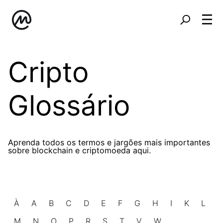
Cripto
Glossário
Aprenda todos os termos e jargões mais importantes
sobre blockchain e criptomoeda aqui.
À
A
B
C
D
E
F
G
H
I
K
L
M
N
O
P
R
S
T
V
W