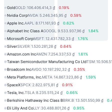
biến
Gold
GOLD
106.406.414,3 ₫
0.19%
Nvidia Corp
NVDA
5.246.345,95 ₫
0.59%
Apple Inc.
AAPL
8.171.161,93 ₫
0.62%
Alphabet Inc Class A
GOOGL
9.533.937,96 ₫
1.84%
Microsoft Corp
MSFT
12.431.782,33 ₫
1.76%
Silver
SILVER
1.520.281,28 ₫
0.64%
Amazon.com Inc
AMZN
7.254.337,53 ₫
1.61%
Taiwan Semiconductor Manufacturing Co Ltd
TSM
10.506.5
Broadcom Inc
AVGO
10.197.292,32 ₫
0.35%
Meta Platforms, Inc.
META
14.867.323,86 ₫
1.59%
SpaceX
SPCX
2.822.975,81 ₫
0.91%
Tesla, Inc.
TSLA
8.235.515,24 ₫
0.66%
Berkshire Hathaway Inc Class B
BRK.B
13.501.550,99 ₫
0.
Eli Lilly And Co
LLY
30.488.801,26 ₫
0.95%