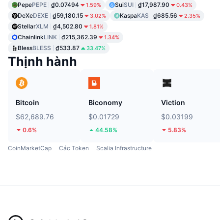
Pepe
PEPE
₫0.07494
Sui
SUI
₫17,987.90
1.59%
0.43%
DeXe
DEXE
₫59,180.15
Kaspa
KAS
₫685.56
3.02%
2.35%
Stellar
XLM
₫4,502.80
1.81%
Chainlink
LINK
₫215,362.39
1.34%
Bless
BLESS
₫533.87
33.47%
Thịnh hành
Bitcoin
Biconomy
Viction
$62,689.76
$0.01729
$0.03199
0.6%
44.58%
5.83%
CoinMarketCap
Các Token
Scalia Infrastructure