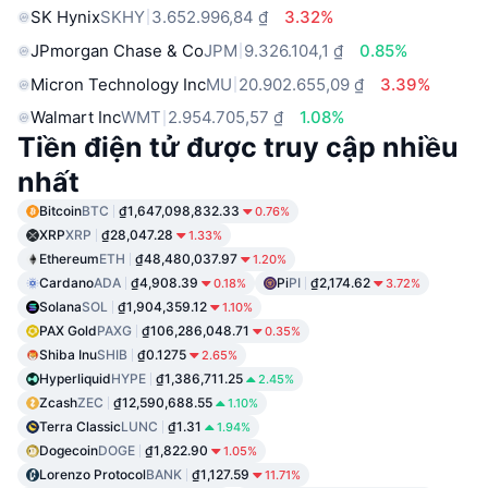
SK Hynix
SKHY
3.652.996,84 ₫
3.32%
JPmorgan Chase & Co
JPM
9.326.104,1 ₫
0.85%
Micron Technology Inc
MU
20.902.655,09 ₫
3.39%
Walmart Inc
WMT
2.954.705,57 ₫
1.08%
Tiền điện tử được truy cập nhiều
nhất
Bitcoin
BTC
₫1,647,098,832.33
0.76%
XRP
XRP
₫28,047.28
1.33%
Ethereum
ETH
₫48,480,037.97
1.20%
Cardano
ADA
₫4,908.39
Pi
PI
₫2,174.62
0.18%
3.72%
Solana
SOL
₫1,904,359.12
1.10%
PAX Gold
PAXG
₫106,286,048.71
0.35%
Shiba Inu
SHIB
₫0.1275
2.65%
Hyperliquid
HYPE
₫1,386,711.25
2.45%
Zcash
ZEC
₫12,590,688.55
1.10%
Terra Classic
LUNC
₫1.31
1.94%
Dogecoin
DOGE
₫1,822.90
1.05%
Lorenzo Protocol
BANK
₫1,127.59
11.71%