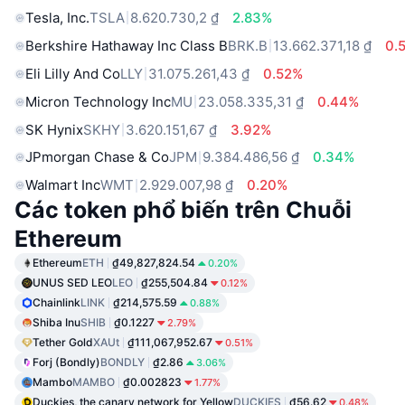
Tesla, Inc.
TSLA
8.620.730,2 ₫
2.83%
Berkshire Hathaway Inc Class B
BRK.B
13.662.371,18 ₫
0.
Eli Lilly And Co
LLY
31.075.261,43 ₫
0.52%
Micron Technology Inc
MU
23.058.335,31 ₫
0.44%
SK Hynix
SKHY
3.620.151,67 ₫
3.92%
JPmorgan Chase & Co
JPM
9.384.486,56 ₫
0.34%
Walmart Inc
WMT
2.929.007,98 ₫
0.20%
Các token phổ biến trên Chuỗi
Ethereum
Ethereum
ETH
₫49,827,824.54
0.20%
UNUS SED LEO
LEO
₫255,504.84
0.12%
Chainlink
LINK
₫214,575.59
0.88%
Shiba Inu
SHIB
₫0.1227
2.79%
Tether Gold
XAUt
₫111,067,952.67
0.51%
Forj (Bondly)
BONDLY
₫2.86
3.06%
Mambo
MAMBO
₫0.002823
1.77%
Duckies, the canary network for Yellow
DUCKIES
₫56.62
0.48%