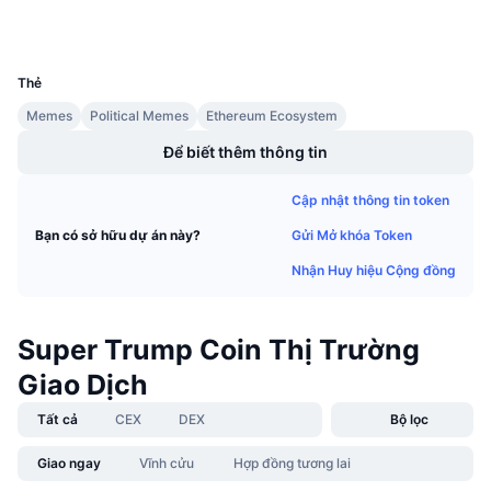
Ví
Sự kiện sắp tới
Tỷ lệ tài trợ
Học & Kiếm tiền
UCID
29558
Thẻ
Lịch
Memes
Political Memes
Ethereum Ecosystem
Để biết thêm thông tin
Lịch ICO
Cập nhật thông tin token
Lịch Sự kiện
Gửi Mở khóa Token
Bạn có sở hữu dự án này?
Nhận Huy hiệu Cộng đồng
Super Trump Coin Thị Trường
Giao Dịch
Tất cả
CEX
DEX
Bộ lọc
Giao ngay
Vĩnh cửu
Hợp đồng tương lai