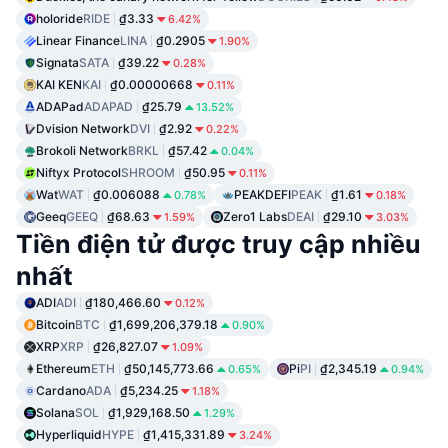
holoride
RIDE
₫3.33
6.42%
Linear Finance
LINA
₫0.2905
1.90%
Signata
SATA
₫39.22
0.28%
KAI KEN
KAI
₫0.00000668
0.11%
ADAPad
ADAPAD
₫25.79
13.52%
Dvision Network
DVI
₫2.92
0.22%
Brokoli Network
BRKL
₫57.42
0.04%
Niftyx Protocol
SHROOM
₫50.95
0.11%
Wat
WAT
₫0.006088
PEAKDEFI
PEAK
₫1.61
0.78%
0.18%
Geeq
GEEQ
₫68.63
Zero1 Labs
DEAI
₫29.10
1.59%
3.03%
Tiền điện tử được truy cập nhiều
nhất
ADI
ADI
₫180,466.60
0.12%
Bitcoin
BTC
₫1,699,206,379.18
0.90%
XRP
XRP
₫26,827.07
1.09%
Ethereum
ETH
₫50,145,773.66
Pi
PI
₫2,345.19
0.65%
0.94%
Cardano
ADA
₫5,234.25
1.18%
Solana
SOL
₫1,929,168.50
1.29%
Hyperliquid
HYPE
₫1,415,331.89
3.24%