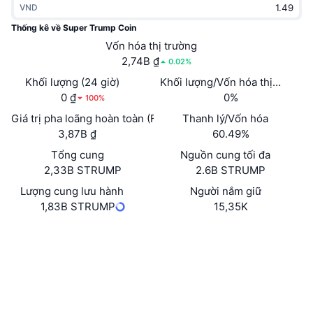
VND
Thịnh hành
Tiền điện tử ETF
Học hỏi
CMC Giao thức Ngữ cảnh Mô hình
Thống kê về Super Trump Coin
Mới
Vốn hóa thị trường
Bitcoin ETF
x402
Tin tức
2,74B ₫
0.02%
Tiền mã hóa
Ethereum ETF
Khối lượng (24 giờ)
Khối lượng/Vốn hóa thị trường 
Academy
0 ₫
0%
100%
Chính trị
Giá trị pha loãng hoàn toàn (FDV)
Thanh lý/Vốn hóa
Phân tích kỹ thuật
Nghiên cứu
3,87B ₫
60.49%
Thể thao
Tổng cung
Nguồn cung tối đa
RSI
Video
2,33B STRUMP
2.6B STRUMP
Tài chính
MACD
Lượng cung lưu hành
Người nắm giữ
Bảng thuật ngữ
1,83B STRUMP
15,35K
Công nghệ
Trang Web
Website
Phái sinh
Chiến dịch
Mạng xã hội
NFT
Tổng quan
Airdrop
Hợp đồng
0x7039...6DCf65
3.1
Xếp hạng (CertiK)
Số liệu thống kê NFT giá cao nhất
Thanh lý
Phần thưởng Kim cương
Trình duyệt
etherscan.io