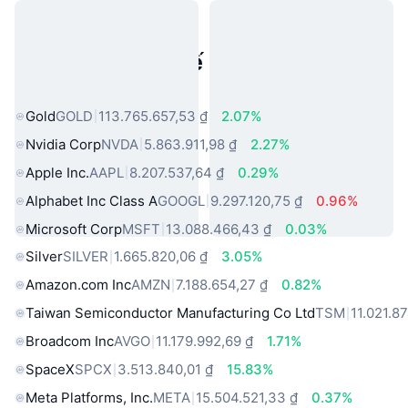
Tài sản trong thế giới thực phổ
biến
Gold
GOLD
113.765.657,53 ₫
2.07%
Nvidia Corp
NVDA
5.863.911,98 ₫
2.27%
Apple Inc.
AAPL
8.207.537,64 ₫
0.29%
Alphabet Inc Class A
GOOGL
9.297.120,75 ₫
0.96%
Microsoft Corp
MSFT
13.088.466,43 ₫
0.03%
Silver
SILVER
1.665.820,06 ₫
3.05%
Amazon.com Inc
AMZN
7.188.654,27 ₫
0.82%
Taiwan Semiconductor Manufacturing Co Ltd
TSM
11.021.8
Broadcom Inc
AVGO
11.179.992,69 ₫
1.71%
SpaceX
SPCX
3.513.840,01 ₫
15.83%
Meta Platforms, Inc.
META
15.504.521,33 ₫
0.37%