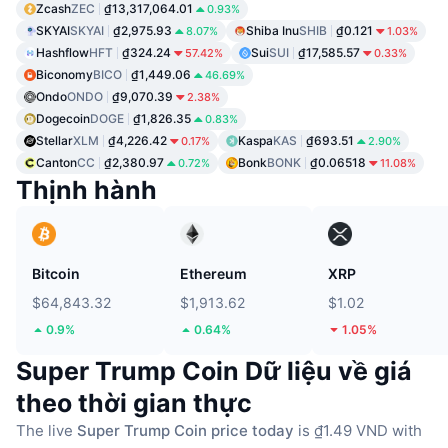
Zcash
ZEC
₫13,317,064.01
0.93%
SKYAI
SKYAI
₫2,975.93
Shiba Inu
SHIB
₫0.121
8.07%
1.03%
Hashflow
HFT
₫324.24
Sui
SUI
₫17,585.57
57.42%
0.33%
Biconomy
BICO
₫1,449.06
46.69%
Ondo
ONDO
₫9,070.39
2.38%
Dogecoin
DOGE
₫1,826.35
0.83%
Stellar
XLM
₫4,226.42
Kaspa
KAS
₫693.51
0.17%
2.90%
Canton
CC
₫2,380.97
Bonk
BONK
₫0.06518
0.72%
11.08%
Thịnh hành
Bitcoin
Ethereum
XRP
$64,843.32
$1,913.62
$1.02
0.9%
0.64%
1.05%
Super Trump Coin Dữ liệu về giá
theo thời gian thực
The live
Super Trump Coin price today
is ₫1.49 VND with