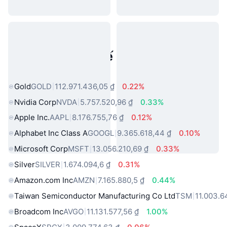
Tài sản trong thế giới thực phổ
biến
Gold
GOLD
112.971.436,05 ₫
0.22%
Nvidia Corp
NVDA
5.757.520,96 ₫
0.33%
Apple Inc.
AAPL
8.176.755,76 ₫
0.12%
Alphabet Inc Class A
GOOGL
9.365.618,44 ₫
0.10%
Microsoft Corp
MSFT
13.056.210,69 ₫
0.33%
Silver
SILVER
1.674.094,6 ₫
0.31%
Amazon.com Inc
AMZN
7.165.880,5 ₫
0.44%
Taiwan Semiconductor Manufacturing Co Ltd
TSM
11.003.6
Broadcom Inc
AVGO
11.131.577,56 ₫
1.00%