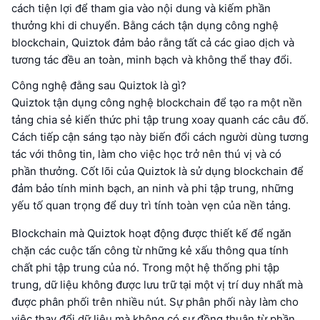
cách tiện lợi để tham gia vào nội dung và kiếm phần
thưởng khi di chuyển. Bằng cách tận dụng công nghệ
blockchain, Quiztok đảm bảo rằng tất cả các giao dịch và
tương tác đều an toàn, minh bạch và không thể thay đổi.
Công nghệ đằng sau Quiztok là gì?
Quiztok tận dụng công nghệ blockchain để tạo ra một nền
tảng chia sẻ kiến thức phi tập trung xoay quanh các câu đố.
Cách tiếp cận sáng tạo này biến đổi cách người dùng tương
tác với thông tin, làm cho việc học trở nên thú vị và có
phần thưởng. Cốt lõi của Quiztok là sử dụng blockchain để
đảm bảo tính minh bạch, an ninh và phi tập trung, những
yếu tố quan trọng để duy trì tính toàn vẹn của nền tảng.
Blockchain mà Quiztok hoạt động được thiết kế để ngăn
chặn các cuộc tấn công từ những kẻ xấu thông qua tính
chất phi tập trung của nó. Trong một hệ thống phi tập
trung, dữ liệu không được lưu trữ tại một vị trí duy nhất mà
được phân phối trên nhiều nút. Sự phân phối này làm cho
việc thay đổi dữ liệu mà không có sự đồng thuận từ phần