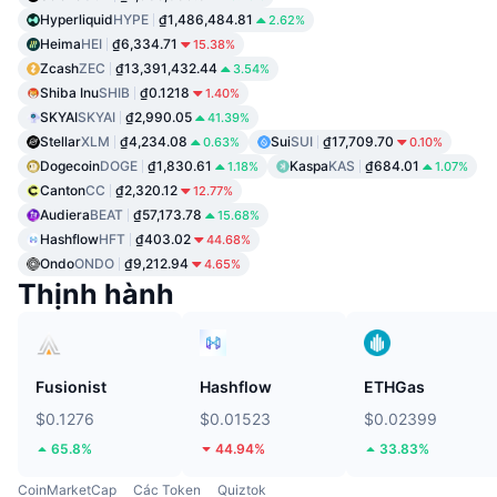
Hyperliquid
HYPE
₫1,486,484.81
2.62%
Heima
HEI
₫6,334.71
15.38%
Zcash
ZEC
₫13,391,432.44
3.54%
Shiba Inu
SHIB
₫0.1218
1.40%
SKYAI
SKYAI
₫2,990.05
41.39%
Stellar
XLM
₫4,234.08
Sui
SUI
₫17,709.70
0.63%
0.10%
Dogecoin
DOGE
₫1,830.61
Kaspa
KAS
₫684.01
1.18%
1.07%
Canton
CC
₫2,320.12
12.77%
Audiera
BEAT
₫57,173.78
15.68%
Hashflow
HFT
₫403.02
44.68%
Ondo
ONDO
₫9,212.94
4.65%
Thịnh hành
Fusionist
Hashflow
ETHGas
$0.1276
$0.01523
$0.02399
65.8%
44.94%
33.83%
CoinMarketCap
Các Token
Quiztok