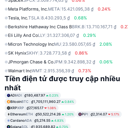
SpaceX
SPCX
3.009.774,63 ₫
0.06%
Meta Platforms, Inc.
META
15.421.095,38 ₫
0.24%
Tesla, Inc.
TSLA
8.430.293,5 ₫
0.68%
Berkshire Hathaway Inc Class B
BRK.B
13.710.167,71 ₫
0.
Eli Lilly And Co
LLY
31.327.306,07 ₫
0.29%
Micron Technology Inc
MU
23.580.057,65 ₫
2.08%
SK Hynix
SKHY
3.728.773,58 ₫
0.86%
JPmorgan Chase & Co
JPM
9.342.898,32 ₫
0.06%
Walmart Inc
WMT
2.915.356,39 ₫
0.73%
Tiền điện tử được truy cập nhiều
nhất
ADI
ADI
₫180,487.97
0.23%
Bitcoin
BTC
₫1,705,111,960.27
0.84%
XRP
XRP
₫27,165.17
1.08%
Ethereum
ETH
₫50,522,214.26
Pi
PI
₫2,314.07
1.20%
5.17%
Cardano
ADA
₫5,274.55
4.83%
Solana
SOL
₫1,935,689.82
0.73%