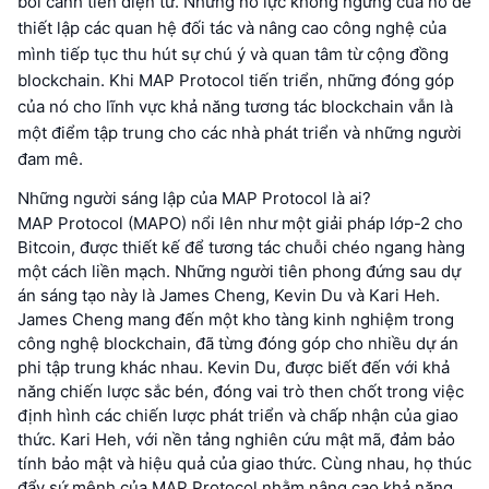
bối cảnh tiền điện tử. Những nỗ lực không ngừng của nó để
thiết lập các quan hệ đối tác và nâng cao công nghệ của
mình tiếp tục thu hút sự chú ý và quan tâm từ cộng đồng
blockchain. Khi MAP Protocol tiến triển, những đóng góp
của nó cho lĩnh vực khả năng tương tác blockchain vẫn là
một điểm tập trung cho các nhà phát triển và những người
đam mê.
Những người sáng lập của MAP Protocol là ai?
MAP Protocol (MAPO) nổi lên như một giải pháp lớp-2 cho
Bitcoin, được thiết kế để tương tác chuỗi chéo ngang hàng
một cách liền mạch. Những người tiên phong đứng sau dự
án sáng tạo này là James Cheng, Kevin Du và Kari Heh.
James Cheng mang đến một kho tàng kinh nghiệm trong
công nghệ blockchain, đã từng đóng góp cho nhiều dự án
phi tập trung khác nhau. Kevin Du, được biết đến với khả
năng chiến lược sắc bén, đóng vai trò then chốt trong việc
định hình các chiến lược phát triển và chấp nhận của giao
thức. Kari Heh, với nền tảng nghiên cứu mật mã, đảm bảo
tính bảo mật và hiệu quả của giao thức. Cùng nhau, họ thúc
đẩy sứ mệnh của MAP Protocol nhằm nâng cao khả năng