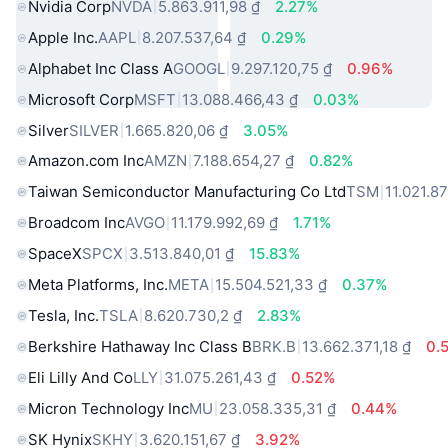
Nvidia Corp
NVDA
5.863.911,98 ₫
2.27%
Apple Inc.
AAPL
8.207.537,64 ₫
0.29%
Alphabet Inc Class A
GOOGL
9.297.120,75 ₫
0.96%
Microsoft Corp
MSFT
13.088.466,43 ₫
0.03%
Silver
SILVER
1.665.820,06 ₫
3.05%
Amazon.com Inc
AMZN
7.188.654,27 ₫
0.82%
Taiwan Semiconductor Manufacturing Co Ltd
TSM
11.021.8
Broadcom Inc
AVGO
11.179.992,69 ₫
1.71%
SpaceX
SPCX
3.513.840,01 ₫
15.83%
Meta Platforms, Inc.
META
15.504.521,33 ₫
0.37%
Tesla, Inc.
TSLA
8.620.730,2 ₫
2.83%
Berkshire Hathaway Inc Class B
BRK.B
13.662.371,18 ₫
0.
Eli Lilly And Co
LLY
31.075.261,43 ₫
0.52%
Micron Technology Inc
MU
23.058.335,31 ₫
0.44%
SK Hynix
SKHY
3.620.151,67 ₫
3.92%