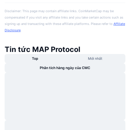
Disclaimer: This page may contain affiliate links. CoinMarketCap may be
compensated if you visit any affiliate links and you take certain actions such as
signing up and transacting with these affiliate platforms. Please refer to
Affiliate
Disclosure
.
Tin tức MAP Protocol
Top
Mới nhất
Phân tích hàng ngày của CMC