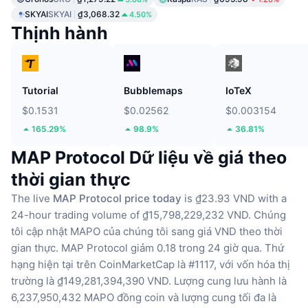
SKYAI
SKYAI
₫3,068.32
4.50%
Thịnh hành
Tutorial
Bubblemaps
IoTeX
$0.1531
$0.02562
$0.003154
165.29%
98.9%
36.81%
MAP Protocol Dữ liệu về giá theo
thời gian thực
The live
MAP Protocol price today
is ₫23.93 VND with a
24-hour trading volume of ₫15,798,229,232 VND.
Chúng
tôi cập nhật MAPO của chúng tôi sang giá VND theo thời
gian thực.
MAP Protocol giảm 0.18 trong 24 giờ qua.
Thứ
hạng hiện tại trên CoinMarketCap là #1117, với vốn hóa thị
trường là ₫149,281,394,390 VND.
Lượng cung lưu hành là
6,237,950,432 MAPO đồng coin
và lượng cung tối đa là