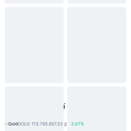
Tài sản trong thế giới thực phổ
biến
Gold
GOLD
113.765.657,53 ₫
2.07%