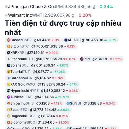
JPmorgan Chase & Co
JPM
9.384.486,56 ₫
0.34%
Walmart Inc
WMT
2.929.007,98 ₫
0.20%
Tiền điện tử được truy cập nhiều
nhất
Casper
CSPR
₫49.44
ADI
ADI
₫180,458.98
3.01%
0.07%
Bitcoin
BTC
₫1,700,421,838.36
0.13%
XRP
XRP
₫27,140.61
0.09%
Ethereum
ETH
₫50,276,965.79
Pi
PI
₫2,361.81
0.07%
1.22%
Solana
SOL
₫2,001,266.34
1.87%
Tutorial
TUT
₫4,027.77
167.06%
Cardano
ADA
₫5,134.82
1.76%
PAX Gold
PAXG
₫113,827,866.24
0.17%
Hyperliquid
HYPE
₫1,430,053.12
0.35%
Audiera
BEAT
₫84,914.66
25.97%
Shiba Inu
SHIB
₫0.1208
Sui
SUI
₫18,128.88
1.13%
0.04%
Zcash
ZEC
₫13,773,244.42
3.63%
Dogecoin
DOGE
₫1,837.44
0.21%
Biconomy
BICO
₫1,264.65
21.05%
Cronos
CRO
₫1,279.22
Kaspa
KAS
₫695.98
3.88%
1.28%