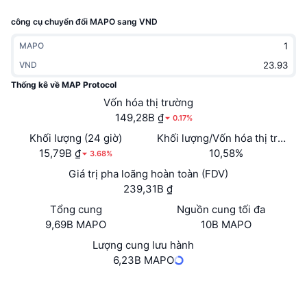
Thịnh hành
Tiền điện tử ETF
công cụ chuyển đổi MAPO sang VND
Học hỏi
CMC Giao thức Ngữ cảnh Mô hình
Mới
Bitcoin ETF
MAPO
x402
Tin tức
VND
Tiền mã hóa
Ethereum ETF
Thống kê về MAP Protocol
Academy
Vốn hóa thị trường
Chính trị
149,28B ₫
0.17%
Phân tích kỹ thuật
Nghiên cứu
Khối lượng (24 giờ)
Khối lượng/Vốn hóa thị trường 
Thể thao
15,79B ₫
10,58%
RSI
Video
3.68%
Giá trị pha loãng hoàn toàn (FDV)
Tài chính
MACD
Bảng thuật ngữ
239,31B ₫
Công nghệ
Tổng cung
Nguồn cung tối đa
9,69B MAPO
10B MAPO
Phái sinh
Chiến dịch
Lượng cung lưu hành
NFT
6,23B MAPO
Tổng quan
Airdrop
Số liệu thống kê NFT giá cao nhất
Trang Web
Website
Whitepaper
Thanh lý
Phần thưởng Kim cương