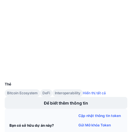
Mạng xã hội
Sự kiện sắp tới
Tỷ lệ tài trợ
Học & Kiếm tiền
0x7046...044a7E
Hợp đồng
Lịch
Kiểm toán
Lịch ICO
www.maposcan.io
Trình duyệt
Lịch Sự kiện
Ví
UCID
4956
Thẻ
Bitcoin Ecosystem
DeFi
Interoperability
Hiển thị tất cả
Để biết thêm thông tin
Cập nhật thông tin token
Gửi Mở khóa Token
Bạn có sở hữu dự án này?