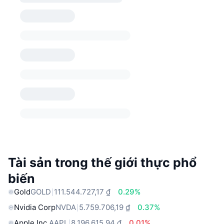
Tài sản trong thế giới thực phổ
biến
Gold
GOLD
111.544.727,17 ₫
0.29%
Nvidia Corp
NVDA
5.759.706,19 ₫
0.37%
Apple Inc.
AAPL
8.196.615,94 ₫
0.01%