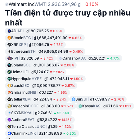
Walmart Inc
WMT
2.936.594,96 ₫
0.10%
Tiền điện tử được truy cập nhiều
nhất
ADI
ADI
₫180,705.25
0.16%
Bitcoin
BTC
₫1,685,447,401.90
0.62%
XRP
XRP
₫27,096.75
2.73%
Ethereum
ETH
₫49,865,034.96
0.49%
Pi
PI
₫2,326.59
Cardano
ADA
₫5,262.21
3.42%
4.77%
Solana
SOL
₫1,901,666.67
2.08%
Heima
HEI
₫5,124.07
27.16%
Hyperliquid
HYPE
₫1,472,048.11
1.50%
Zcash
ZEC
₫13,090,785.77
2.57%
Shiba Inu
SHIB
₫0.1227
4.96%
Stellar
XLM
₫4,224.34
Sui
SUI
₫17,598.97
2.24%
2.76%
Dogecoin
DOGE
₫1,808.60
Kaspa
KAS
₫671.66
1.57%
1.81%
SKYAI
SKYAI
₫2,746.61
55.54%
Audiera
BEAT
₫52,847.22
14.15%
Terra Classic
LUNC
₫1.29
1.32%
Chainlink
LINK
₫214,389.96
0.20%