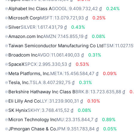
Alphabet Inc Class A
GOOGL
9.409.732,42 ₫
0.24%
Microsoft Corp
MSFT
13.079.721,93 ₫
0.25%
Silver
SILVER
1.617.431,79 ₫
0.43%
Amazon.com Inc
AMZN
7.145.855,19 ₫
0.08%
Taiwan Semiconductor Manufacturing Co Ltd
TSM
11.027.15
Broadcom Inc
AVGO
11.061.490,03 ₫
0.31%
SpaceX
SPCX
2.995.330,53 ₫
0.53%
Meta Platforms, Inc.
META
15.456.584,47 ₫
0.09%
Tesla, Inc.
TSLA
8.407.292,75 ₫
0.31%
Berkshire Hathaway Inc Class B
BRK.B
13.723.635,88 ₫
0
Eli Lilly And Co
LLY
31.239.900,31 ₫
0.10%
SK Hynix
SKHY
3.768.415,52 ₫
0.08%
Micron Technology Inc
MU
23.315.844,7 ₫
0.89%
JPmorgan Chase & Co
JPM
9.351.783,84 ₫
0.05%