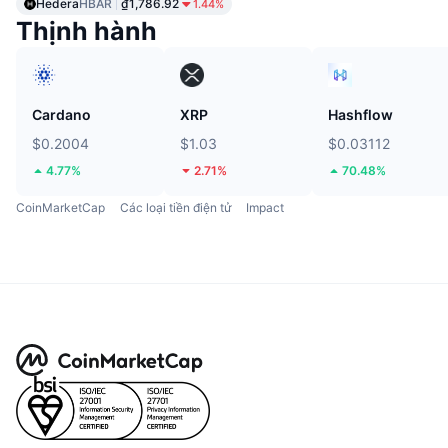
Hedera
HBAR
₫1,786.92
1.44%
Thịnh hành
Cardano
XRP
Hashflow
$0.2004
$1.03
$0.03112
4.77%
2.71%
70.48%
CoinMarketCap
Các loại tiền điện tử
Impact