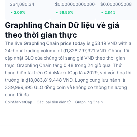
$64,080.34
$0.000000000000466
$0.000005008
2.06%
56.55%
2.84%
Graphlinq Chain Dữ liệu về giá
theo thời gian thực
The live
Graphlinq Chain price today
is ₫53.19 VND with a
24-hour trading volume of ₫1,828,797,921 VND.
Chúng tôi
cập nhật GLQ của chúng tôi sang giá VND theo thời gian
thực.
Graphlinq Chain tăng 0.48 trong 24 giờ qua.
Thứ
hạng hiện tại trên CoinMarketCap là #2029, với vốn hóa thị
trường là ₫18,083,819,448 VND.
Lượng cung lưu hành là
339,999,895 GLQ đồng coin
và không có thông tin lượng
cung tối đa
CoinMarketCap
Các loại tiền điện tử
Graphlinq Chain