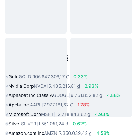
Tài sản trong thế giới thực phổ
biến
Gold
GOLD
106.847.306,17 ₫
0.33%
Nvidia Corp
NVDA
5.435.216,81 ₫
2.93%
Alphabet Inc Class A
GOOGL
9.751.852,82 ₫
4.88%
Apple Inc.
AAPL
7.977.161,62 ₫
1.78%
Microsoft Corp
MSFT
12.718.843,62 ₫
4.93%
Silver
SILVER
1.551.051,24 ₫
0.62%
Amazon.com Inc
AMZN
7.350.039,42 ₫
4.58%