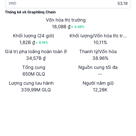
VND
Thịnh hành
Tiền điện tử ETF
Học hỏi
CMC Giao thức Ngữ cảnh Mô hình
Thống kê về Graphlinq Chain
Mới
Vốn hóa thị trường
Bitcoin ETF
x402
Tin tức
18,08B ₫
0.48%
Tiền mã hóa
Ethereum ETF
Khối lượng (24 giờ)
Khối lượng/Vốn hóa thị trường 
Academy
1,82B ₫
10,11%
9.19%
Chính trị
Giá trị pha loãng hoàn toàn (FDV)
Thanh lý/Vốn hóa
Phân tích kỹ thuật
Nghiên cứu
34,57B ₫
38.96%
Thể thao
Tổng cung
Nguồn cung tối đa
RSI
Video
650M GLQ
--
Tài chính
MACD
Lượng cung lưu hành
Người nắm giữ
Bảng thuật ngữ
339,99M GLQ
12,28K
Công nghệ
Trang Web
Website
Whitepaper
Phái sinh
Chiến dịch
NFT
Mạng xã hội
Tổng quan
Airdrop
Số liệu thống kê NFT giá cao nhất
0x9f9c...9f4d24
Hợp đồng
Thanh lý
Phần thưởng Kim cương