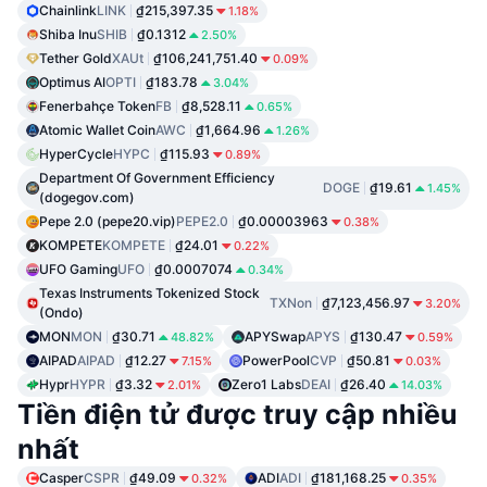
Chainlink
LINK
₫215,397.35
1.18%
Shiba Inu
SHIB
₫0.1312
2.50%
Tether Gold
XAUt
₫106,241,751.40
0.09%
Optimus AI
OPTI
₫183.78
3.04%
Fenerbahçe Token
FB
₫8,528.11
0.65%
Atomic Wallet Coin
AWC
₫1,664.96
1.26%
HyperCycle
HYPC
₫115.93
0.89%
Department Of Government Efficiency
DOGE
₫19.61
1.45%
(dogegov.com)
Pepe 2.0 (pepe20.vip)
PEPE2.0
₫0.00003963
0.38%
KOMPETE
KOMPETE
₫24.01
0.22%
UFO Gaming
UFO
₫0.0007074
0.34%
Texas Instruments Tokenized Stock
TXNon
₫7,123,456.97
3.20%
(Ondo)
MON
MON
₫30.71
APYSwap
APYS
₫130.47
48.82%
0.59%
AIPAD
AIPAD
₫12.27
PowerPool
CVP
₫50.81
7.15%
0.03%
Hypr
HYPR
₫3.32
Zero1 Labs
DEAI
₫26.40
2.01%
14.03%
Tiền điện tử được truy cập nhiều
nhất
Casper
CSPR
₫49.09
ADI
ADI
₫181,168.25
0.32%
0.35%