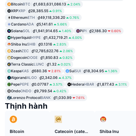
Bitcoin
BTC
₫1,683,631,086.13
2.04%
XRP
XRP
₫28,385.55
0.91%
Ethereum
ETH
₫49,118,336.20
0.76%
Cardano
ADA
₫5,141.61
5.66%
Solana
SOL
₫1,941,914.65
Pi
PI
₫2,186.30
1.40%
0.60%
Hyperliquid
HYPE
₫1,432,719.21
4.00%
Shiba Inu
SHIB
₫0.1316
2.83%
Zcash
ZEC
₫12,785,622.76
2.06%
Dogecoin
DOGE
₫1,850.83
0.82%
Terra Classic
LUNC
₫1.32
0.02%
Kaspa
KAS
₫680.36
Sui
SUI
₫18,304.95
2.81%
1.36%
Algorand
ALGO
₫2,342.06
4.37%
Pepe
PEPE
₫0.07787
Hedera
HBAR
₫1,877.43
3.57%
3.11%
Ondo
ONDO
₫9,799.54
0.42%
Lorenzo Protocol
BANK
₫1,030.99
7.61%
Thịnh hành
Bitcoin
Catecoin (catecoin.shop)
Shiba Inu