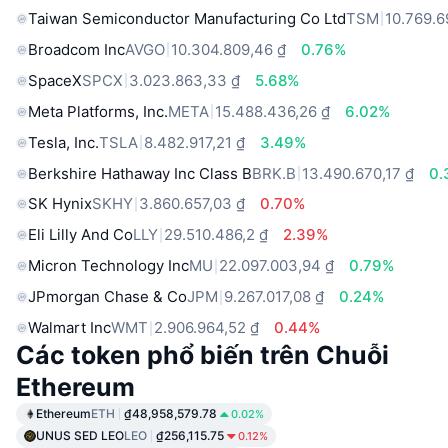
Taiwan Semiconductor Manufacturing Co Ltd
TSM
10.769.6
Broadcom Inc
AVGO
10.304.809,46 ₫
0.76%
SpaceX
SPCX
3.023.863,33 ₫
5.68%
Meta Platforms, Inc.
META
15.488.436,26 ₫
6.02%
Tesla, Inc.
TSLA
8.482.917,21 ₫
3.49%
Berkshire Hathaway Inc Class B
BRK.B
13.490.670,17 ₫
0.
SK Hynix
SKHY
3.860.657,03 ₫
0.70%
Eli Lilly And Co
LLY
29.510.486,2 ₫
2.39%
Micron Technology Inc
MU
22.097.003,94 ₫
0.79%
JPmorgan Chase & Co
JPM
9.267.017,08 ₫
0.24%
Walmart Inc
WMT
2.906.964,52 ₫
0.44%
Các token phổ biến trên Chuỗi
Ethereum
Ethereum
ETH
₫48,958,579.78
0.02%
UNUS SED LEO
LEO
₫256,115.75
0.12%