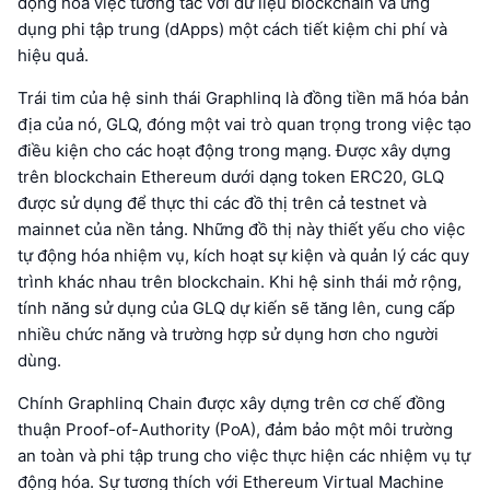
động hóa việc tương tác với dữ liệu blockchain và ứng
dụng phi tập trung (dApps) một cách tiết kiệm chi phí và
hiệu quả.
Trái tim của hệ sinh thái Graphlinq là đồng tiền mã hóa bản
địa của nó, GLQ, đóng một vai trò quan trọng trong việc tạo
điều kiện cho các hoạt động trong mạng. Được xây dựng
trên blockchain Ethereum dưới dạng token ERC20, GLQ
được sử dụng để thực thi các đồ thị trên cả testnet và
mainnet của nền tảng. Những đồ thị này thiết yếu cho việc
tự động hóa nhiệm vụ, kích hoạt sự kiện và quản lý các quy
trình khác nhau trên blockchain. Khi hệ sinh thái mở rộng,
tính năng sử dụng của GLQ dự kiến sẽ tăng lên, cung cấp
nhiều chức năng và trường hợp sử dụng hơn cho người
dùng.
Chính Graphlinq Chain được xây dựng trên cơ chế đồng
thuận Proof-of-Authority (PoA), đảm bảo một môi trường
an toàn và phi tập trung cho việc thực hiện các nhiệm vụ tự
động hóa. Sự tương thích với Ethereum Virtual Machine