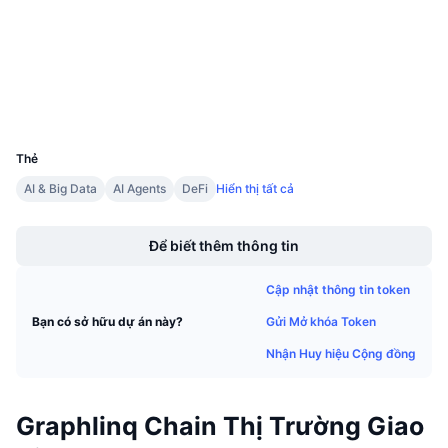
4.1
Sự kiện sắp tới
Xếp hạng (CertiK)
Tỷ lệ tài trợ
Học & Kiếm tiền
etherscan.io
Trình duyệt
Lịch
Ví
UCID
9029
Lịch ICO
Thẻ
AI & Big Data
AI Agents
DeFi
Hiển thị tất cả
Lịch Sự kiện
Boost
Để biết thêm thông tin
Cập nhật thông tin token
Gửi Mở khóa Token
Bạn có sở hữu dự án này?
Nhận Huy hiệu Cộng đồng
Graphlinq Chain Thị Trường Giao