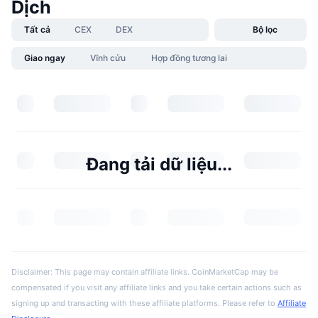
Dịch
Tất cả
CEX
DEX
Bộ lọc
Giao ngay
Vĩnh cửu
Hợp đồng tương lai
Đang tải dữ liệu...
Disclaimer: This page may contain affiliate links. CoinMarketCap may be
compensated if you visit any affiliate links and you take certain actions such as
signing up and transacting with these affiliate platforms. Please refer to
Affiliate