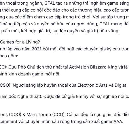
ền thoại trong ngành, GFAL tạo ra những trải nghiệm game sáng
g thời cung cấp cơ hội độc đáo cho các thương hiệu cao cấp tươn
ông qua các điểm chạm cao cấp trong trò chơi. Với sự tập trung
hả năng tiếp cận và quyền sở hữu của người dùng, GFAL mang đế
 cấp mới, kết hợp giải trí, sự độc quyền và giá trị bền vững.
 Games for a Living?
nh lập vào năm 2021 bởi một đội ngũ các chuyên gia kỳ cựu tr
 bao gồm:
O): Cựu Phó Chủ tịch thứ nhất tại Activision Blizzard King và là
hình kinh doanh game mới nổi.
CSO): Người sáng lập huyền thoại của Electronic Arts và Digital
Giám đốc Nghệ thuật): Được đề cử giải Emmy với sự nghiệp nổi b
cons (COO) & Marc Tormo (CCO): Cả hai đều là cựu giám đốc đi
rtainment với chuyên môn sâu rộng trong sản xuất game AAA.