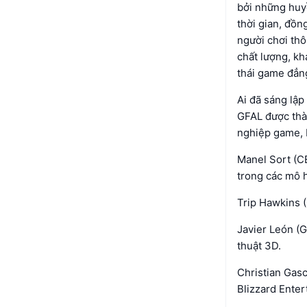
bởi những huy
thời gian, đồn
người chơi th
chất lượng, k
thái game đẳng
Ai đã sáng lập
GFAL được thà
nghiệp game,
Manel Sort (CE
trong các mô 
Trip Hawkins (
Javier León (
thuật 3D.
Christian Gas
Blizzard Ente