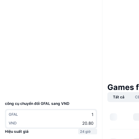
Boost
Website
Whitepaper
Trang Web
Mạng xã hội
Hợp đồng
0x47c4...3c5949
3.6
Xếp hạng (CertiK)
Kiểm toán
Trình duyệt
bscscan.com
Ví
Games f
UCID
23397
Tất cả
C
công cụ chuyển đổi GFAL sang VND
GFAL
VND
Hiệu suất giá
24 giờ