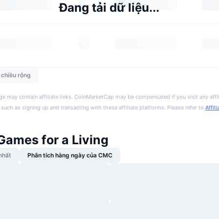
Đang tải dữ liệu...
n chiều rộng
ge may contain affiliate links. CoinMarketCap may be compensated if you visit any affil
 such as signing up and transacting with these affiliate platforms. Please refer to
Affil
Games for a Living
nhất
Phân tích hàng ngày của CMC