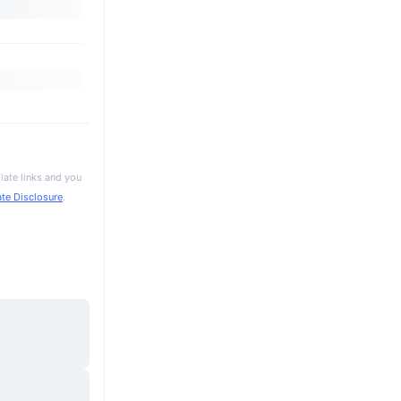
iate links and you
iate Disclosure
.