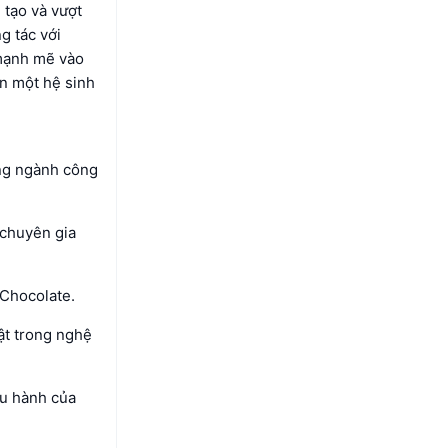
 tạo và vượt
g tác với
 mạnh mẽ vào
n một hệ sinh
ong ngành công
 chuyên gia
 Chocolate.
ật trong nghệ
ều hành của