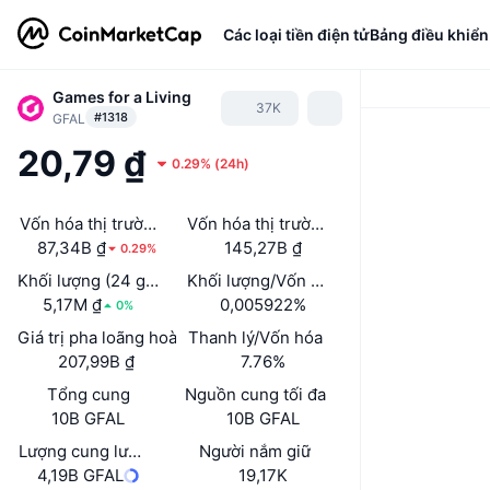
Các loại tiền điện tử
Bảng điều khiển
Games for a Living
37K
#1318
GFAL
20,79 ₫
0.29%
(
24h
)
Vốn hóa thị trường
Vốn hóa thị trường đã mở khóa
87,34B ₫
145,27B ₫
0.29%
Khối lượng (24 giờ)
Khối lượng/Vốn hóa thị trường (24h)
5,17M ₫
0,005922%
0%
Giá trị pha loãng hoàn toàn (FDV)
Thanh lý/Vốn hóa
207,99B ₫
7.76%
Tổng cung
Nguồn cung tối đa
10B GFAL
10B GFAL
Lượng cung lưu hành
Người nắm giữ
4,19B GFAL
19,17K