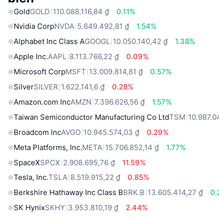
Gold
GOLD
110.088.116,84 ₫
0.11%
Nvidia Corp
NVDA
5.649.492,81 ₫
1.54%
Alphabet Inc Class A
GOOGL
10.050.140,42 ₫
1.38%
Apple Inc.
AAPL
8.113.766,22 ₫
0.09%
Microsoft Corp
MSFT
13.009.814,81 ₫
0.57%
Silver
SILVER
1.622.141,6 ₫
0.28%
Amazon.com Inc
AMZN
7.396.626,56 ₫
1.57%
Taiwan Semiconductor Manufacturing Co Ltd
TSM
10.987.0
Broadcom Inc
AVGO
10.945.574,03 ₫
0.29%
Meta Platforms, Inc.
META
15.706.852,14 ₫
1.77%
SpaceX
SPCX
2.908.695,76 ₫
11.59%
Tesla, Inc.
TSLA
8.519.915,22 ₫
0.85%
Berkshire Hathaway Inc Class B
BRK.B
13.605.414,27 ₫
0.
SK Hynix
SKHY
3.953.810,19 ₫
2.44%