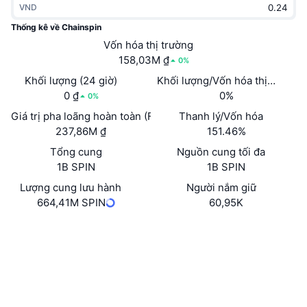
VND
Thịnh hành
Tiền điện tử ETF
Học hỏi
CMC Giao thức Ngữ cảnh Mô hình
Thống kê về Chainspin
Mới
Vốn hóa thị trường
Bitcoin ETF
x402
Tin tức
158,03M ₫
0%
Tiền mã hóa
Ethereum ETF
Khối lượng (24 giờ)
Khối lượng/Vốn hóa thị trường 
Academy
0 ₫
0%
0%
Chính trị
Giá trị pha loãng hoàn toàn (FDV)
Thanh lý/Vốn hóa
Phân tích kỹ thuật
Nghiên cứu
237,86M ₫
151.46%
Thể thao
Tổng cung
Nguồn cung tối đa
RSI
Video
1B SPIN
1B SPIN
Tài chính
MACD
Lượng cung lưu hành
Người nắm giữ
Bảng thuật ngữ
664,41M SPIN
60,95K
Công nghệ
Trang Web
Website
Whitepaper
Phái sinh
Chiến dịch
NFT
Mạng xã hội
Tổng quan
Airdrop
Hợp đồng
Số liệu thống kê NFT giá cao nhất
0xE399...3Cbe7F
Thanh lý
Phần thưởng Kim cương
Trình duyệt
basescan.org