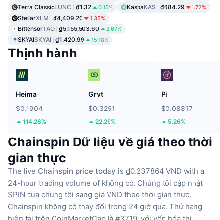
Terra Classic
LUNC
₫1.32
Kaspa
KAS
₫684.29
0.15%
1.72%
Stellar
XLM
₫4,409.20
1.35%
Bittensor
TAO
₫5,155,503.60
2.67%
SKYAI
SKYAI
₫1,420.99
15.18%
Thịnh hành
Heima
Grvt
Pi
$0.1904
$0.3251
$0.08817
114.28%
22.29%
5.26%
Chainspin Dữ liệu về giá theo thời
gian thực
The live
Chainspin price today
is ₫0.237864 VND with a
24-hour trading volume of không có.
Chúng tôi cập nhật
SPIN của chúng tôi sang giá VND theo thời gian thực.
Chainspin không có thay đổi trong 24 giờ qua.
Thứ hạng
hiện tại trên CoinMarketCap là #3719, với vốn hóa thị