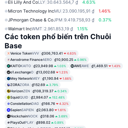
Eli Lilly And Co
LLY
30.643.564,7 ₫
4.63%
Micron Technology Inc
MU
23.090.195,91 ₫
1.46%
JPmorgan Chase & Co
JPM
9.419.758,93 ₫
0.37%
Walmart Inc
WMT
2.961.853,19 ₫
1.15%
Các token phổ biến trên Chuỗi
Base
Venice Token
VVV
₫306,763.41
4.63%
Aerodrome Finance
AERO
₫10,900.25
0.96%
KAITO
KAITO
₫23,949.98
AWE
AWE
₫1,469.51
1.03%
1.43%
o1.exchange
O
₫13,002.68
1.23%
Mey Network
MEY
₫1,190.94
1.66%
ZORA
ZORA
₫152.69
3.79%
Horizen
ZEN
₫108,319.37
0.34%
Squid
QUID
₫2,984.07
152.48%
Constellation
DAG
₫166.76
4.32%
Sapien
SAPIEN
₫2,063.80
1.61%
Nockchain
NOCK
₫318.06
3.69%
PlaysOut
PLAY
₫898.02
0.89%