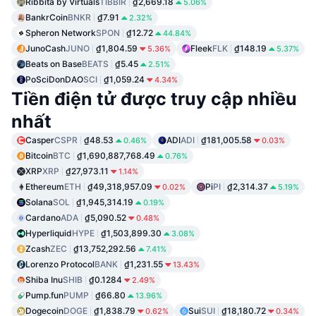
Ribbita by Virtuals
TIBBIR
₫2,669.18
5.06%
BankrCoin
BNKR
₫7.91
2.32%
Spheron Network
SPON
₫12.72
44.84%
JunoCash
JUNO
₫1,804.59
Fleek
FLK
₫148.19
5.36%
5.37%
Beats on Base
BEATS
₫5.45
2.51%
PoSciDonDAO
SCI
₫1,059.24
4.34%
Tiền điện tử được truy cập nhiều
nhất
Casper
CSPR
₫48.53
ADI
ADI
₫181,005.58
0.46%
0.03%
Bitcoin
BTC
₫1,690,887,768.49
0.76%
XRP
XRP
₫27,973.11
1.14%
Ethereum
ETH
₫49,318,957.09
Pi
PI
₫2,314.37
0.02%
5.19%
Solana
SOL
₫1,945,314.19
0.19%
Cardano
ADA
₫5,090.52
0.48%
Hyperliquid
HYPE
₫1,503,899.30
3.08%
Zcash
ZEC
₫13,752,292.56
7.41%
Lorenzo Protocol
BANK
₫1,231.55
13.43%
Shiba Inu
SHIB
₫0.1284
2.49%
Pump.fun
PUMP
₫66.80
13.96%
Dogecoin
DOGE
₫1,838.79
Sui
SUI
₫18,180.72
0.62%
0.34%