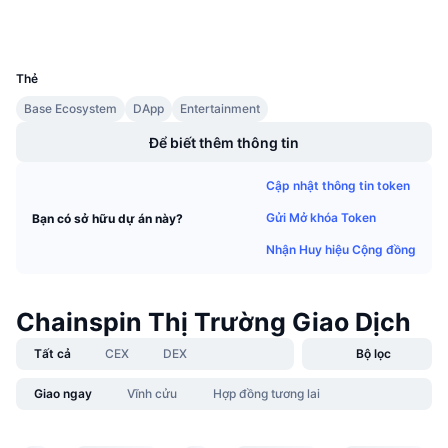
Sự kiện sắp tới
Ví
Tỷ lệ tài trợ
Học & Kiếm tiền
UCID
40127
Thẻ
Lịch
Base Ecosystem
DApp
Entertainment
Lịch ICO
Để biết thêm thông tin
Cập nhật thông tin token
Lịch Sự kiện
Gửi Mở khóa Token
Bạn có sở hữu dự án này?
Nhận Huy hiệu Cộng đồng
Chainspin Thị Trường Giao Dịch
Tất cả
CEX
DEX
Bộ lọc
Giao ngay
Vĩnh cửu
Hợp đồng tương lai