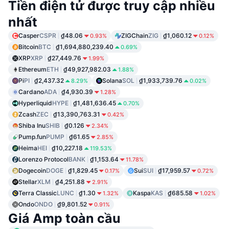
Tiền điện tử được truy cập nhiều
nhất
Casper
CSPR
₫48.06
ZIGChain
ZIG
₫1,060.12
0.93%
0.12%
Bitcoin
BTC
₫1,694,880,239.40
0.69%
XRP
XRP
₫27,449.76
1.99%
Ethereum
ETH
₫49,927,982.03
1.88%
Pi
PI
₫2,437.32
Solana
SOL
₫1,933,739.76
8.29%
0.02%
Cardano
ADA
₫4,930.39
1.28%
Hyperliquid
HYPE
₫1,481,636.45
0.70%
Zcash
ZEC
₫13,390,763.31
0.42%
Shiba Inu
SHIB
₫0.126
2.34%
Pump.fun
PUMP
₫61.65
2.85%
Heima
HEI
₫10,227.18
119.53%
Lorenzo Protocol
BANK
₫1,153.64
11.78%
Dogecoin
DOGE
₫1,829.45
Sui
SUI
₫17,959.57
0.17%
0.72%
Stellar
XLM
₫4,251.88
2.91%
Terra Classic
LUNC
₫1.30
Kaspa
KAS
₫685.58
1.32%
1.02%
Ondo
ONDO
₫9,801.52
0.91%
Giá Amp toàn cầu