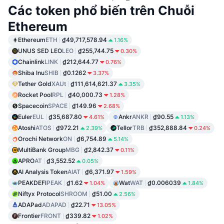
Các token phổ biến trên Chuỗi
Ethereum
Ethereum
ETH
₫49,717,578.94
1.16%
UNUS SED LEO
LEO
₫255,744.75
0.30%
Chainlink
LINK
₫212,644.77
0.76%
Shiba Inu
SHIB
₫0.1262
3.37%
Tether Gold
XAUt
₫111,614,621.37
3.35%
Rocket Pool
RPL
₫40,000.73
1.28%
Spacecoin
SPACE
₫149.96
2.68%
Euler
EUL
₫35,687.80
Ankr
ANKR
₫90.55
4.61%
1.13%
Atoshi
ATOS
₫972.21
Tellor
TRB
₫352,888.84
2.39%
0.24%
Orochi Network
ON
₫6,754.89
5.14%
MultiBank Group
MBG
₫2,842.37
0.11%
APRO
AT
₫3,552.52
0.05%
AI Analysis Token
AIAT
₫6,371.97
1.59%
PEAKDEFI
PEAK
₫1.62
Wat
WAT
₫0.006039
1.04%
1.84%
Niftyx Protocol
SHROOM
₫51.00
2.56%
ADAPad
ADAPAD
₫22.71
13.05%
Frontier
FRONT
₫339.82
1.02%