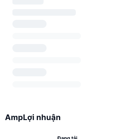
AmpLợi nhuận
Đang tải...