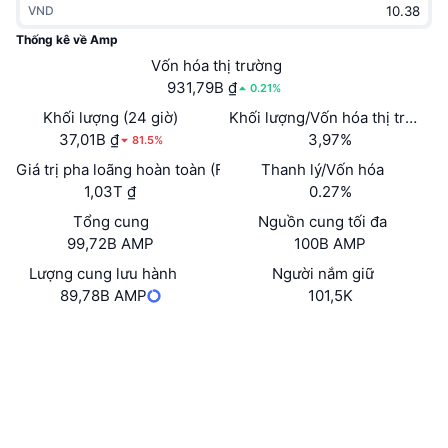
VND
Thịnh hành
Tiền điện tử ETF
Học hỏi
CMC Giao thức Ngữ cảnh Mô hình
Thống kê về Amp
Mới
Vốn hóa thị trường
Bitcoin ETF
x402
Tin tức
931,79B ₫
0.21%
Tiền mã hóa
Ethereum ETF
Khối lượng (24 giờ)
Khối lượng/Vốn hóa thị trường 
Academy
37,01B ₫
3,97%
81.5%
Chính trị
Giá trị pha loãng hoàn toàn (FDV)
Thanh lý/Vốn hóa
Phân tích kỹ thuật
Nghiên cứu
1,03T ₫
0.27%
Thể thao
Tổng cung
Nguồn cung tối đa
RSI
Video
99,72B AMP
100B AMP
Tài chính
MACD
Lượng cung lưu hành
Người nắm giữ
Bảng thuật ngữ
89,78B AMP
101,5K
Công nghệ
Trang Web
Website
Whitepaper
Phái sinh
Chiến dịch
Mạng xã hội
NFT
Tổng quan
Airdrop
Hợp đồng
0xff20...1095c2
3.1
Xếp hạng (CertiK)
Số liệu thống kê NFT giá cao nhất
Thanh lý
Phần thưởng Kim cương
etherscan.io