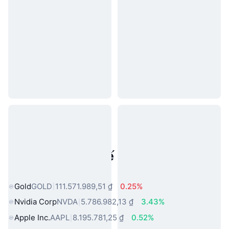
Tài sản trong thế giới thực phổ
biến
Gold
GOLD
111.571.989,51 ₫
0.25%
Nvidia Corp
NVDA
5.786.982,13 ₫
3.43%
Apple Inc.
AAPL
8.195.781,25 ₫
0.52%