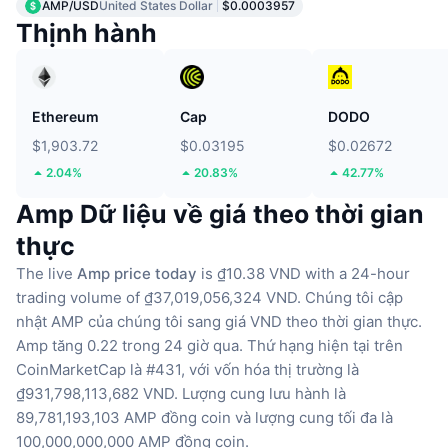
AMP/USD
United States Dollar
$0.0003957
Thịnh hành
Ethereum
Cap
DODO
$1,903.72
$0.03195
$0.02672
2.04%
20.83%
42.77%
Amp Dữ liệu về giá theo thời gian
thực
The live
Amp price today
is ₫10.38 VND with a 24-hour
trading volume of ₫37,019,056,324 VND.
Chúng tôi cập
nhật AMP của chúng tôi sang giá VND theo thời gian thực.
Amp tăng 0.22 trong 24 giờ qua.
Thứ hạng hiện tại trên
CoinMarketCap là #431, với vốn hóa thị trường là
₫931,798,113,682 VND.
Lượng cung lưu hành là
89,781,193,103 AMP đồng coin
và lượng cung tối đa là
100,000,000,000 AMP đồng coin.