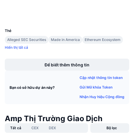
Trình duyệt
Sự kiện sắp tới
Tỷ lệ tài trợ
Học & Kiếm tiền
Ví
UCID
6945
Lịch
Thẻ
Alleged SEC Securities
Made in America
Ethereum Ecosystem
Lịch ICO
Hiển thị tất cả
Boost
Lịch Sự kiện
Để biết thêm thông tin
Cập nhật thông tin token
Gửi Mở khóa Token
Bạn có sở hữu dự án này?
Nhận Huy hiệu Cộng đồng
Amp Thị Trường Giao Dịch
Tất cả
CEX
DEX
Bộ lọc