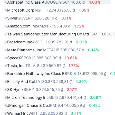
Alphabet Inc Class A
GOOGL
9.564.463,6 ₫
4.03%
Microsoft Corp
MSFT
12.740.125,58 ₫
1.09%
Silver
SILVER
1.626.528,19 ₫
0.11%
Amazon.com Inc
AMZN
7.153.409 ₫
1.72%
Taiwan Semiconductor Manufacturing Co Ltd
TSM
10.836.3
Broadcom Inc
AVGO
11.039.782,91 ₫
0.03%
Meta Platforms, Inc.
META
15.505.080,57 ₫
0.14%
SpaceX
SPCX
2.885.308,39 ₫
13.61%
Tesla, Inc.
TSLA
8.430.560,87 ₫
1.77%
Berkshire Hathaway Inc Class B
BRK.B
13.612.995,95 ₫
0.
Eli Lilly And Co
LLY
30.873.258,81 ₫
4.86%
SK Hynix
SKHY
3.874.545,75 ₫
2.17%
Micron Technology Inc
MU
22.970.401,34 ₫
0.06%
JPmorgan Chase & Co
JPM
9.444.005,29 ₫
0.48%
Walmart Inc
WMT
2.958.086,93 ₫
0.71%