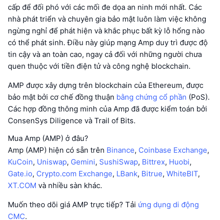
cấp để đối phó với các mối đe dọa an ninh mới nhất. Các
nhà phát triển và chuyên gia bảo mật luôn làm việc không
ngừng nghỉ để phát hiện và khắc phục bất kỳ lỗ hổng nào
có thể phát sinh. Điều này giúp mạng Amp duy trì được độ
tin cậy và an toàn cao, ngay cả đối với những người chưa
quen thuộc với tiền điện tử và công nghệ blockchain.
AMP được xây dựng trên blockchain của Ethereum, được
bảo mật bởi cơ chế đồng thuận
bằng chứng cổ phần
(PoS).
Các hợp đồng thông minh của Amp đã được kiểm toán bởi
ConsenSys Diligence và Trail of Bits.
Mua Amp (AMP) ở đâu?
Amp (AMP) hiện có sẵn trên
Binance
,
Coinbase Exchange
,
KuCoin
,
Uniswap
,
Gemini
,
SushiSwap
,
Bittrex
,
Huobi
,
Gate.io
,
Crypto.com Exchange
,
LBank
,
Bitrue
,
WhiteBIT
,
XT.COM
và nhiều sàn khác.
Muốn theo dõi giá AMP trực tiếp? Tải
ứng dụng di động
CMC
.