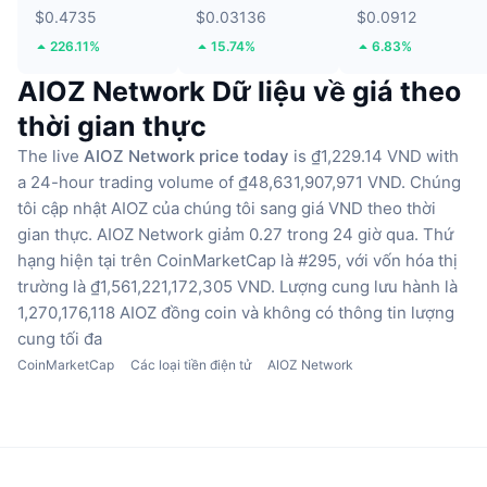
$0.4735
$0.03136
$0.0912
226.11%
15.74%
6.83%
AIOZ Network Dữ liệu về giá theo
thời gian thực
The live
AIOZ Network price today
is ₫1,229.14 VND with
a 24-hour trading volume of ₫48,631,907,971 VND.
Chúng
tôi cập nhật AIOZ của chúng tôi sang giá VND theo thời
gian thực.
AIOZ Network giảm 0.27 trong 24 giờ qua.
Thứ
hạng hiện tại trên CoinMarketCap là #295, với vốn hóa thị
trường là ₫1,561,221,172,305 VND.
Lượng cung lưu hành là
1,270,176,118 AIOZ đồng coin
và không có thông tin lượng
cung tối đa
CoinMarketCap
Các loại tiền điện tử
AIOZ Network