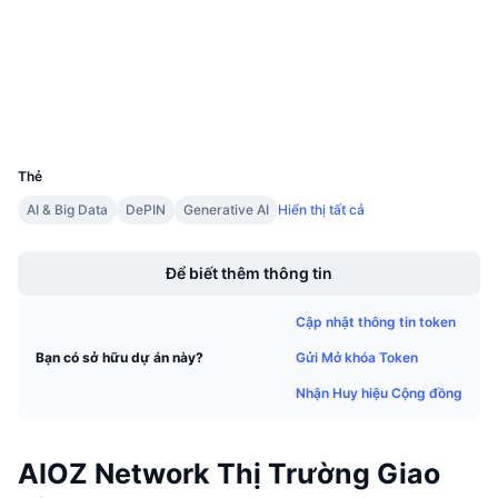
3.8
Sự kiện sắp tới
Xếp hạng (CertiK)
Tỷ lệ tài trợ
Học & Kiếm tiền
etherscan.io
Trình duyệt
Lịch
Ví
UCID
9104
Lịch ICO
Thẻ
AI & Big Data
DePIN
Generative AI
Hiển thị tất cả
Lịch Sự kiện
Boost
Để biết thêm thông tin
Cập nhật thông tin token
Gửi Mở khóa Token
Bạn có sở hữu dự án này?
Nhận Huy hiệu Cộng đồng
AIOZ Network Thị Trường Giao