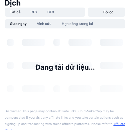
Dịch
Tất cả
CEX
DEX
Bộ lọc
Giao ngay
Vĩnh cửu
Hợp đồng tương lai
Đang tải dữ liệu...
Disclaimer: This page may contain affiliate links. CoinMarketCap may be
compensated if you visit any affiliate links and you take certain actions such as
signing up and transacting with these affiliate platforms. Please refer to
Affiliate