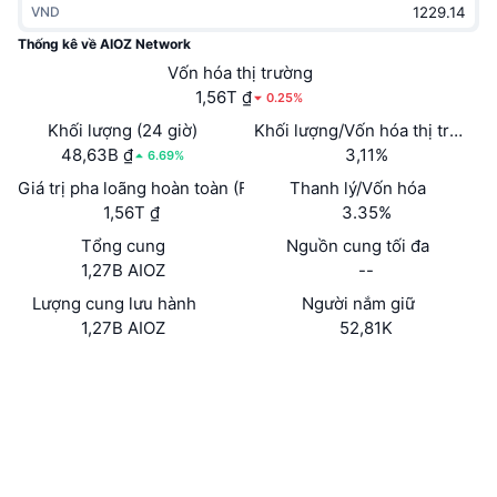
VND
Thịnh hành
Tiền điện tử ETF
Học hỏi
CMC Giao thức Ngữ cảnh Mô hình
Thống kê về AIOZ Network
Mới
Vốn hóa thị trường
Bitcoin ETF
x402
Tin tức
1,56T ₫
0.25%
Tiền mã hóa
Ethereum ETF
Khối lượng (24 giờ)
Khối lượng/Vốn hóa thị trường 
Academy
48,63B ₫
3,11%
6.69%
Chính trị
Giá trị pha loãng hoàn toàn (FDV)
Thanh lý/Vốn hóa
Phân tích kỹ thuật
Nghiên cứu
1,56T ₫
3.35%
Thể thao
Tổng cung
Nguồn cung tối đa
RSI
Video
1,27B AIOZ
--
Tài chính
MACD
Lượng cung lưu hành
Người nắm giữ
Bảng thuật ngữ
1,27B AIOZ
52,81K
Công nghệ
Trang Web
Website
Phái sinh
Chiến dịch
NFT
Mạng xã hội
Tổng quan
Airdrop
Số liệu thống kê NFT giá cao nhất
0x626E...3cBF18
Hợp đồng
Thanh lý
Phần thưởng Kim cương