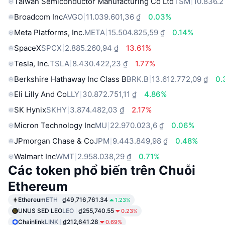
Taiwan Semiconductor Manufacturing Co Ltd
TSM
10.836.2
Broadcom Inc
AVGO
11.039.601,36 ₫
0.03%
Meta Platforms, Inc.
META
15.504.825,59 ₫
0.14%
SpaceX
SPCX
2.885.260,94 ₫
13.61%
Tesla, Inc.
TSLA
8.430.422,23 ₫
1.77%
Berkshire Hathaway Inc Class B
BRK.B
13.612.772,09 ₫
0.
Eli Lilly And Co
LLY
30.872.751,11 ₫
4.86%
SK Hynix
SKHY
3.874.482,03 ₫
2.17%
Micron Technology Inc
MU
22.970.023,6 ₫
0.06%
JPmorgan Chase & Co
JPM
9.443.849,98 ₫
0.48%
Walmart Inc
WMT
2.958.038,29 ₫
0.71%
Các token phổ biến trên Chuỗi
Ethereum
Ethereum
ETH
₫49,716,761.34
1.23%
UNUS SED LEO
LEO
₫255,740.55
0.23%
Chainlink
LINK
₫212,641.28
0.69%