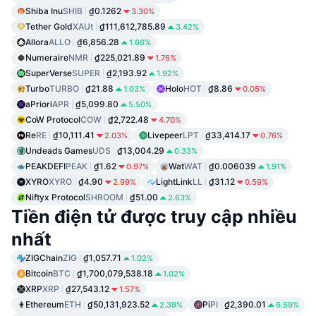
Shiba Inu
SHIB
₫0.1262
3.30%
Tether Gold
XAUt
₫111,612,785.89
3.42%
Allora
ALLO
₫6,856.28
1.66%
Numeraire
NMR
₫225,021.89
1.76%
SuperVerse
SUPER
₫2,193.92
1.92%
Turbo
TURBO
₫21.88
Holo
HOT
₫8.86
1.03%
0.05%
aPriori
APR
₫5,099.80
5.50%
CoW Protocol
COW
₫2,722.48
4.70%
Re
RE
₫10,111.41
Livepeer
LPT
₫33,414.17
2.03%
0.76%
Undeads Games
UDS
₫13,004.29
0.33%
PEAKDEFI
PEAK
₫1.62
Wat
WAT
₫0.006039
0.97%
1.91%
XYRO
XYRO
₫4.90
LightLink
LL
₫31.12
2.99%
0.59%
Niftyx Protocol
SHROOM
₫51.00
2.63%
Tiền điện tử được truy cập nhiều
nhất
ZIGChain
ZIG
₫1,057.71
1.02%
Bitcoin
BTC
₫1,700,079,538.18
1.02%
XRP
XRP
₫27,543.12
1.57%
Ethereum
ETH
₫50,131,923.52
Pi
PI
₫2,390.01
2.39%
6.59%