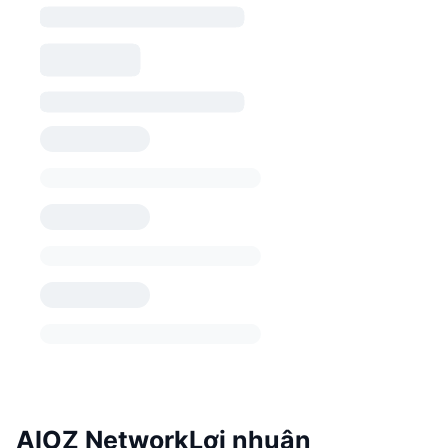
AIOZ NetworkLợi nhuận