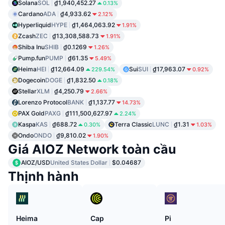
Solana
SOL
₫1,940,452.27
0.13%
Cardano
ADA
₫4,933.62
2.12%
Hyperliquid
HYPE
₫1,464,063.92
1.91%
Zcash
ZEC
₫13,308,588.73
1.91%
Shiba Inu
SHIB
₫0.1269
1.26%
Pump.fun
PUMP
₫61.35
5.49%
Heima
HEI
₫12,664.09
Sui
SUI
₫17,963.07
229.54%
0.92%
Dogecoin
DOGE
₫1,832.50
0.18%
Stellar
XLM
₫4,250.79
2.66%
Lorenzo Protocol
BANK
₫1,137.77
14.73%
PAX Gold
PAXG
₫111,500,627.97
2.24%
Kaspa
KAS
₫688.72
Terra Classic
LUNC
₫1.31
0.30%
1.03%
Ondo
ONDO
₫9,810.02
1.90%
Giá AIOZ Network toàn cầu
AIOZ/USD
United States Dollar
$0.04687
Thịnh hành
Heima
Cap
Pi