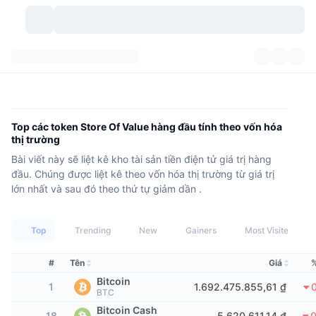
Các loại tiền điện tử
Bảng điều khiển
Các loại tiền điện tử
DexScan
Các thị trường giao dịch
Xếp hạng
Top các token Store Of Value hàng đầu tính theo vốn hóa
thị trường
Tín hiệu
Trao đổi
Phân mục
New
Tổng quan thị trường
Bài viết này sẽ liệt kê kho tài sản tiền điện tử giá trị hàng
đầu. Chúng được liệt kê theo vốn hóa thị trường từ giá trị
Xu hướng
Cộng đồng
Xem Nhanh Lịch Sử Thị Trường
Thị trường Spot
Sàn giao dịch tập trung
lớn nhất và sau đó theo thứ tự giảm dần .
Mới
Feeds
API
Mở khóa token
Số lượng tiền mã hóa
Giao ngay
Top
Trending
New
Gainers
Most Visited
Tăng giá
Chủ đề
Lợi nhuận
Sản phẩm
Kho bạc Bitcoin
Phái sinh
API
#
Tên
Giá
Bitcoin
Trình khám phá Meme
Phát trực tiếp
Tài sản ngoài đời thực
Kho bạc BNB
1
1.692.475.855,61 ₫
Sản phẩm
Crypto API
BTC
Sàn giao dịch phi tập trung(DEX)
Bitcoin Cash
18
5.620.611,14 ₫