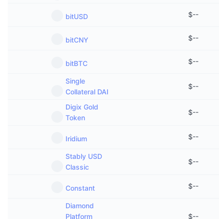
$
--
bitUSD
$
--
bitCNY
$
--
bitBTC
Single
$
--
Collateral DAI
Digix Gold
$
--
Token
$
--
Iridium
Stably USD
$
--
Classic
$
--
Constant
Diamond
Platform
$
--