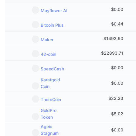
Sự kiện sắp tới
Tỷ lệ tài trợ
$
0.00
Học & Kiếm tiền
Mayflower AI
$
0.44
Bitcoin Plus
Lịch
$
1492.90
Maker
Lịch ICO
$
22893.71
42-coin
Lịch Sự kiện
$
0.00
SpeedCash
Karatgold
$
0.00
Coin
$
22.23
ThoreCoin
GoldPro
$
5.02
Token
Ageio
$
0.00
Stagnum