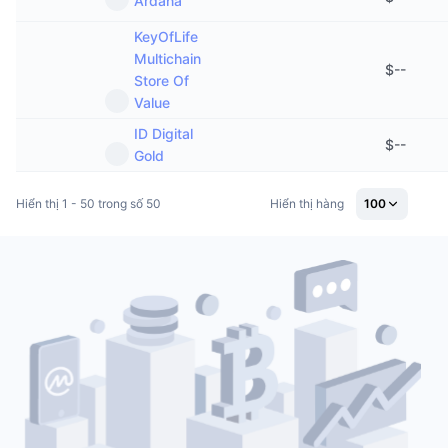
Ardana
KeyOfLife
Multichain
$
--
Store Of
Value
ID Digital
$
--
Gold
Hiển thị 1 - 50 trong số 50
Hiển thị hàng
100