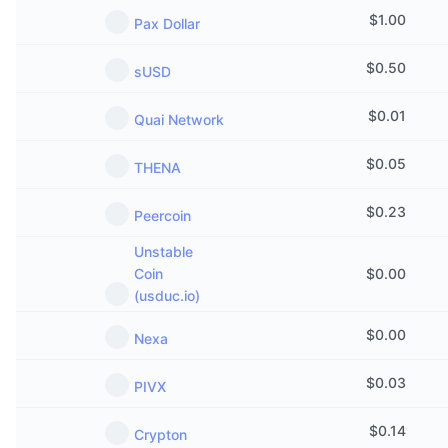
Thịnh hành
Tiền điện tử ETF
$
1.00
Pax Dollar
Học hỏi
CMC Giao thức Ngữ cảnh Mô hình
Mới
Bitcoin ETF
$
0.50
sUSD
x402
Tin tức
Tiền mã hóa
Ethereum ETF
$
0.01
Quai Network
Academy
Chính trị
$
0.05
THENA
Phân tích kỹ thuật
Nghiên cứu
Thể thao
$
0.23
Peercoin
RSI
Video
Unstable
Tài chính
MACD
Bảng thuật ngữ
Coin
$
0.00
(usduc.io)
Công nghệ
Phái sinh
Chiến dịch
$
0.00
Nexa
NFT
Tổng quan
$
0.03
Airdrop
PIVX
Số liệu thống kê NFT giá cao nhất
Thanh lý
$
0.14
Phần thưởng Kim cương
Crypton