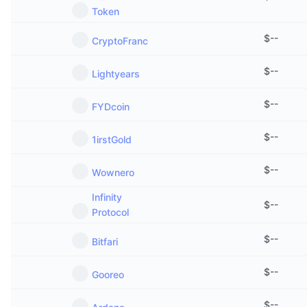
Token
$
--
CryptoFranc
$
--
Lightyears
$
--
FYDcoin
$
--
1irstGold
$
--
Wownero
Infinity
$
--
Protocol
$
--
Bitfari
$
--
Gooreo
$
--