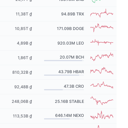
11,38T ₫
94.89B
TRX
10,85T ₫
171.09B
DOGE
4,89B ₫
920.03M
LEO
20.07M
BCH
1,86T ₫
43.79B
HBAR
810,32B ₫
47.3B
CRO
92,48B ₫
248,06B ₫
25.16B
STABLE
646.14M
NEXO
113,53B ₫