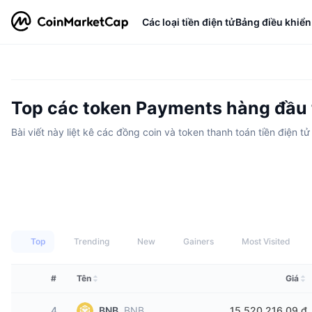
Các loại tiền điện tử
Bảng điều khiển
Top các token Payments hàng đầu t
Bài viết này liệt kê các đồng coin và token thanh toán tiền điện t
Top
Trending
New
Gainers
Most Visited
#
Tên
Giá
4
BNB
BNB
15.520.216,09 ₫