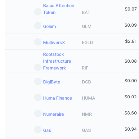
Basic Attention
$
0.07
Token
BAT
$
0.09
Golem
GLM
$
2.81
MultiversX
EGLD
Rootstock
Infrastructure
$
0.08
Framework
RIF
$
0.00
DigiByte
DGB
$
0.02
Huma Finance
HUMA
$
8.60
Numeraire
NMR
$
0.94
Gas
GAS