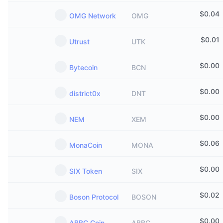
$
0.04
OMG Network
OMG
$
0.01
Utrust
UTK
$
0.00
Bytecoin
BCN
$
0.00
district0x
DNT
$
0.00
NEM
XEM
$
0.06
MonaCoin
MONA
$
0.00
SIX Token
SIX
$
0.02
Boson Protocol
BOSON
$
0.00
ABBC Coin
ABBC