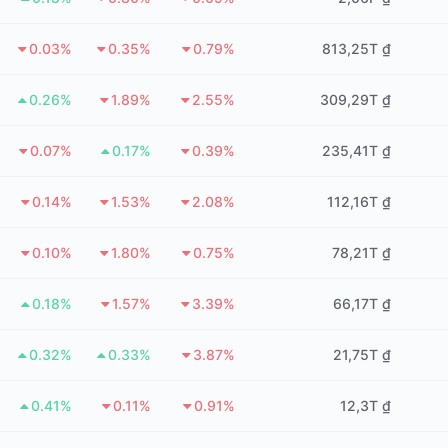
0.03%
0.35%
0.79%
813,25T ₫
0.26%
1.89%
2.55%
309,29T ₫
0.07%
0.17%
0.39%
235,41T ₫
0.14%
1.53%
2.08%
112,16T ₫
0.10%
1.80%
0.75%
78,21T ₫
0.18%
1.57%
3.39%
66,17T ₫
0.32%
0.33%
3.87%
21,75T ₫
0.41%
0.11%
0.91%
12,3T ₫