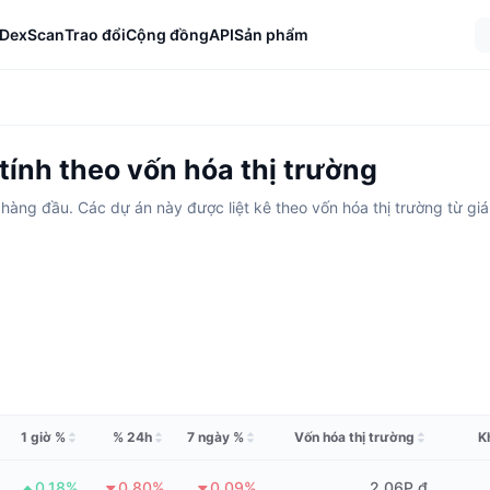
DexScan
Trao đổi
Cộng đồng
API
Sản phẩm
ính theo vốn hóa thị trường
ử hàng đầu. Các dự án này được liệt kê theo vốn hóa thị trường từ giá
1 giờ %
% 24h
7 ngày %
Vốn hóa thị trường
K
0.18%
0.80%
0.09%
2,06P ₫