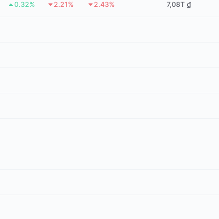
0.32%
2.21%
2.43%
7,08T ₫