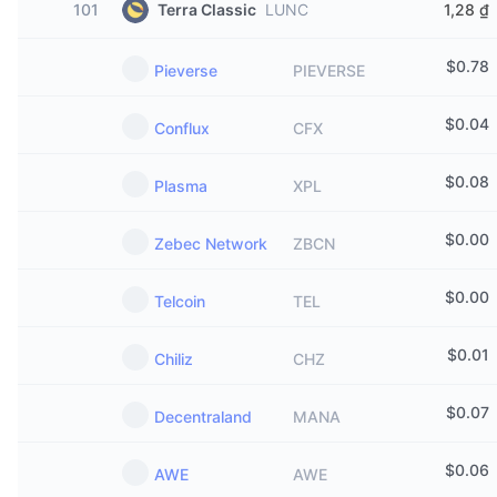
101
Terra Classic
LUNC
1,28 ₫
$
0.78
Pieverse
PIEVERSE
$
0.04
Conflux
CFX
$
0.08
Plasma
XPL
$
0.00
Zebec Network
ZBCN
$
0.00
Telcoin
TEL
$
0.01
Chiliz
CHZ
$
0.07
Decentraland
MANA
$
0.06
AWE
AWE