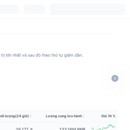
 trị lớn nhất và sau đó theo thứ tự giảm dần.
hối lượng(24 giờ)
Lượng cung lưu hành
Giá 7d %
26,17T ₫
133.16M
BNB