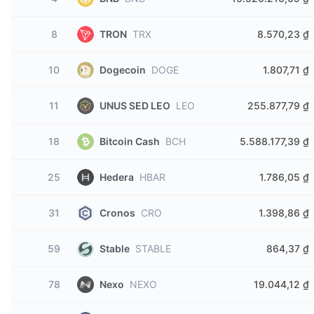
8
TRON
TRX
8.570,23 ₫
10
Dogecoin
DOGE
1.807,71 ₫
11
UNUS SED LEO
LEO
255.877,79 ₫
18
Bitcoin Cash
BCH
5.588.177,39 ₫
25
Hedera
HBAR
1.786,05 ₫
31
Cronos
CRO
1.398,86 ₫
59
Stable
STABLE
864,37 ₫
78
Nexo
NEXO
19.044,12 ₫