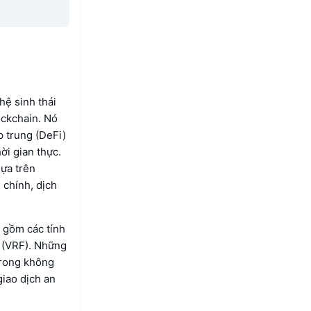
hệ sinh thái
ockchain. Nó
p trung (DeFi)
ời gian thực.
dựa trên
 chính, dịch
 gồm các tính
g (VRF). Những
trong không
giao dịch an