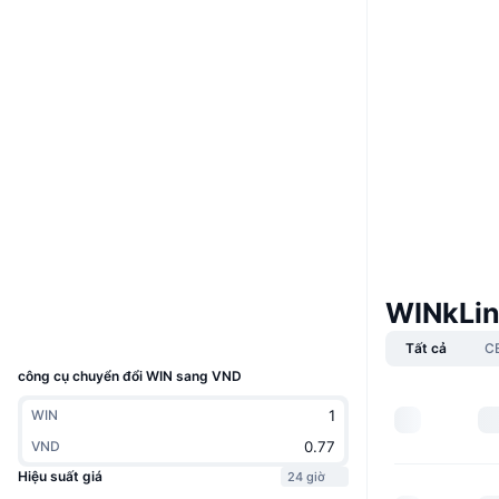
Boost
Trang Web
Website
Whitepaper
Mạng xã hội
0xaef0...5b4e99
Hợp đồng
3.1
Xếp hạng (CertiK)
Kiểm toán
bscscan.com
Trình duyệt
WINkLin
Ví
UCID
4206
Tất cả
C
công cụ chuyển đổi WIN sang VND
WIN
VND
Hiệu suất giá
24 giờ