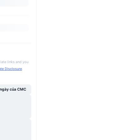
iate links and you
iate Disclosure
.
g ngày của CMC