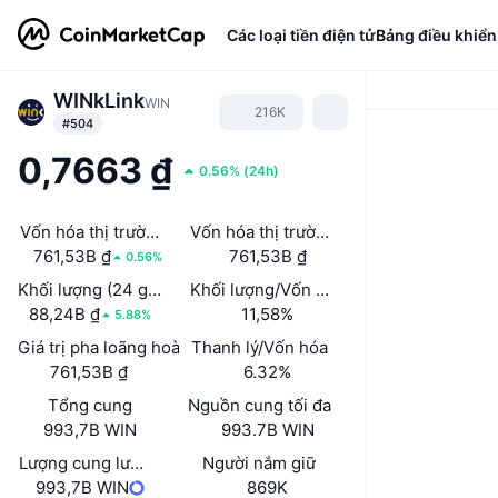
Các loại tiền điện tử
Bảng điều khiển
WINkLink
WIN
216K
#504
0,7663 ₫
0.56%
(
24h
)
Vốn hóa thị trường
Vốn hóa thị trường đã mở khóa
761,53B ₫
761,53B ₫
0.56%
Khối lượng (24 giờ)
Khối lượng/Vốn hóa thị trường (24h)
88,24B ₫
11,58%
5.88%
Giá trị pha loãng hoàn toàn (FDV)
Thanh lý/Vốn hóa
761,53B ₫
6.32%
Tổng cung
Nguồn cung tối đa
993,7B WIN
993.7B WIN
Lượng cung lưu hành
Người nắm giữ
993,7B WIN
869K