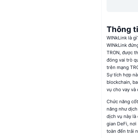
Thông t
WINkLink là gì
WINkLink đứng 
TRON, được thi
đóng vai trò q
trên mạng TRON
Sự tích hợp nà
blockchain, ba
vụ cho vay và q
Chức năng cốt 
năng như dịch
dịch vụ này là
gian DeFi, nơi
toàn đến trải 