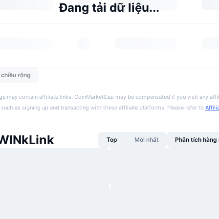
Đang tải dữ liệu...
n chiều rộng
ge may contain affiliate links. CoinMarketCap may be compensated if you visit any affil
 such as signing up and transacting with these affiliate platforms. Please refer to
Affil
 WINkLink
Top
Mới nhất
Phân tích hàn