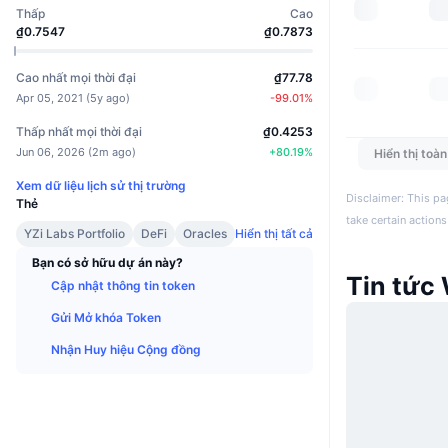
Thấp
Cao
₫0.7547
₫0.7873
Cao nhất mọi thời đại
₫77.78
Apr 05, 2021
(
5y ago
)
-99.01
%
Thấp nhất mọi thời đại
₫0.4253
Jun 06, 2026
(
2m ago
)
+
80.19
%
Hiển thị toà
Xem dữ liệu lịch sử thị trường
Disclaimer: This pa
Thẻ
take certain actions
YZi Labs Portfolio
DeFi
Oracles
Hiển thị tất cả
Bạn có sở hữu dự án này?
Tin tức
Cập nhật thông tin token
Gửi Mở khóa Token
Nhận Huy hiệu Cộng đồng