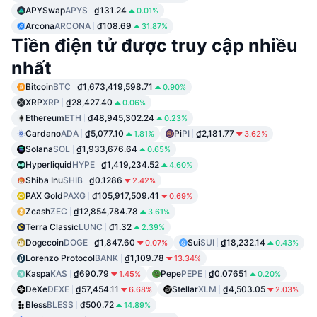
APYSwap
APYS
₫131.24
0.01%
Arcona
ARCONA
₫108.69
31.87%
Tiền điện tử được truy cập nhiều
nhất
Bitcoin
BTC
₫1,673,419,598.71
0.90%
XRP
XRP
₫28,427.40
0.06%
Ethereum
ETH
₫48,945,302.24
0.23%
Cardano
ADA
₫5,077.10
Pi
PI
₫2,181.77
1.81%
3.62%
Solana
SOL
₫1,933,676.64
0.65%
Hyperliquid
HYPE
₫1,419,234.52
4.60%
Shiba Inu
SHIB
₫0.1286
2.42%
PAX Gold
PAXG
₫105,917,509.41
0.69%
Zcash
ZEC
₫12,854,784.78
3.61%
Terra Classic
LUNC
₫1.32
2.39%
Dogecoin
DOGE
₫1,847.60
Sui
SUI
₫18,232.14
0.07%
0.43%
Lorenzo Protocol
BANK
₫1,109.78
13.34%
Kaspa
KAS
₫690.79
Pepe
PEPE
₫0.07651
1.45%
0.20%
DeXe
DEXE
₫57,454.11
Stellar
XLM
₫4,503.05
6.68%
2.03%
Bless
BLESS
₫500.72
14.89%