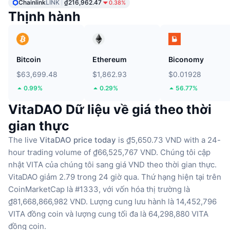
Chainlink
LINK
₫216,962.47
0.38%
Thịnh hành
Bitcoin
Ethereum
Biconomy
$63,699.48
$1,862.93
$0.01928
0.99%
0.29%
56.77%
VitaDAO Dữ liệu về giá theo thời
gian thực
The live
VitaDAO price today
is ₫5,650.73 VND with a 24-
hour trading volume of ₫66,525,767 VND.
Chúng tôi cập
nhật VITA của chúng tôi sang giá VND theo thời gian thực.
VitaDAO giảm 2.79 trong 24 giờ qua.
Thứ hạng hiện tại trên
CoinMarketCap là #1333, với vốn hóa thị trường là
₫81,668,866,982 VND.
Lượng cung lưu hành là 14,452,796
VITA đồng coin
và lượng cung tối đa là 64,298,880 VITA
đồng coin.