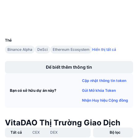
Sự kiện sắp tới
etherscan.io
Tỷ lệ tài trợ
Trình duyệt
Học & Kiếm tiền
Ví
UCID
Lịch
19214
Thẻ
Lịch ICO
Binance Alpha
DeSci
Ethereum Ecosystem
Hiển thị tất cả
Boost
Lịch Sự kiện
Để biết thêm thông tin
Cập nhật thông tin token
Gửi Mở khóa Token
Bạn có sở hữu dự án này?
Nhận Huy hiệu Cộng đồng
VitaDAO Thị Trường Giao Dịch
Tất cả
CEX
DEX
Bộ lọc