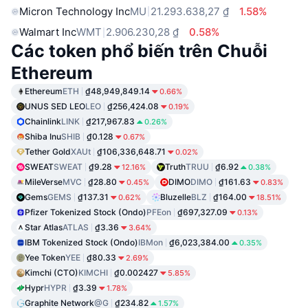
Micron Technology Inc
MU
21.293.638,27 ₫
1.58%
Walmart Inc
WMT
2.906.230,28 ₫
0.58%
Các token phổ biến trên Chuỗi
Ethereum
Ethereum
ETH
₫48,949,849.14
0.66%
UNUS SED LEO
LEO
₫256,424.08
0.19%
Chainlink
LINK
₫217,967.83
0.26%
Shiba Inu
SHIB
₫0.128
0.67%
Tether Gold
XAUt
₫106,336,648.71
0.02%
SWEAT
SWEAT
₫9.28
Truth
TRUU
₫6.92
12.16%
0.38%
MileVerse
MVC
₫28.80
DIMO
DIMO
₫161.63
0.45%
0.83%
Gems
GEMS
₫137.31
Bluzelle
BLZ
₫164.00
0.62%
18.51%
Pfizer Tokenized Stock (Ondo)
PFEon
₫697,327.09
0.13%
Star Atlas
ATLAS
₫3.36
3.64%
IBM Tokenized Stock (Ondo)
IBMon
₫6,023,384.00
0.35%
Yee Token
YEE
₫80.33
2.69%
Kimchi (CTO)
KIMCHI
₫0.002427
5.85%
Hypr
HYPR
₫3.39
1.78%
Graphite Network
@G
₫234.82
1.57%