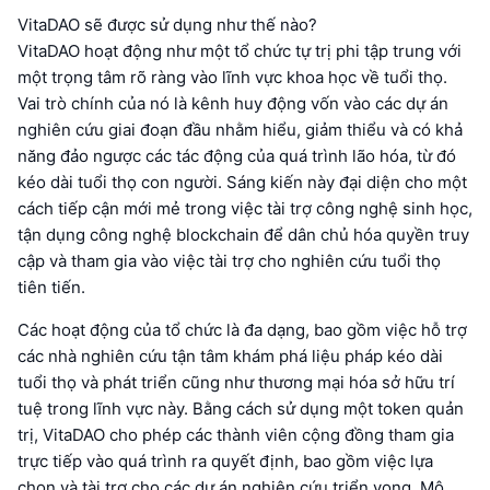
VitaDAO sẽ được sử dụng như thế nào?
VitaDAO hoạt động như một tổ chức tự trị phi tập trung với
một trọng tâm rõ ràng vào lĩnh vực khoa học về tuổi thọ.
Vai trò chính của nó là kênh huy động vốn vào các dự án
nghiên cứu giai đoạn đầu nhằm hiểu, giảm thiểu và có khả
năng đảo ngược các tác động của quá trình lão hóa, từ đó
kéo dài tuổi thọ con người. Sáng kiến này đại diện cho một
cách tiếp cận mới mẻ trong việc tài trợ công nghệ sinh học,
tận dụng công nghệ blockchain để dân chủ hóa quyền truy
cập và tham gia vào việc tài trợ cho nghiên cứu tuổi thọ
tiên tiến.
Các hoạt động của tổ chức là đa dạng, bao gồm việc hỗ trợ
các nhà nghiên cứu tận tâm khám phá liệu pháp kéo dài
tuổi thọ và phát triển cũng như thương mại hóa sở hữu trí
tuệ trong lĩnh vực này. Bằng cách sử dụng một token quản
trị, VitaDAO cho phép các thành viên cộng đồng tham gia
trực tiếp vào quá trình ra quyết định, bao gồm việc lựa
chọn và tài trợ cho các dự án nghiên cứu triển vọng. Mô