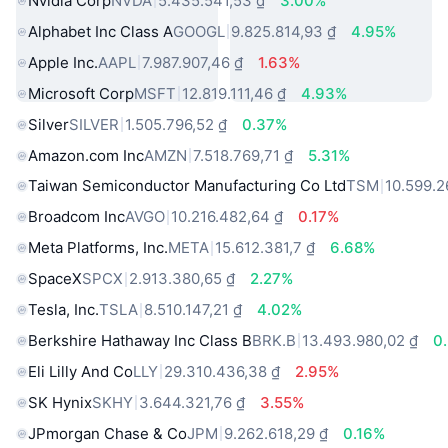
Nvidia Corp
NVDA
5.435.541,53 ₫
3.00%
Alphabet Inc Class A
GOOGL
9.825.814,93 ₫
4.95%
Apple Inc.
AAPL
7.987.907,46 ₫
1.63%
Microsoft Corp
MSFT
12.819.111,46 ₫
4.93%
Silver
SILVER
1.505.796,52 ₫
0.37%
Amazon.com Inc
AMZN
7.518.769,71 ₫
5.31%
Taiwan Semiconductor Manufacturing Co Ltd
TSM
10.599.2
Broadcom Inc
AVGO
10.216.482,64 ₫
0.17%
Meta Platforms, Inc.
META
15.612.381,7 ₫
6.68%
SpaceX
SPCX
2.913.380,65 ₫
2.27%
Tesla, Inc.
TSLA
8.510.147,21 ₫
4.02%
Berkshire Hathaway Inc Class B
BRK.B
13.493.980,02 ₫
0
Eli Lilly And Co
LLY
29.310.436,38 ₫
2.95%
SK Hynix
SKHY
3.644.321,76 ₫
3.55%
JPmorgan Chase & Co
JPM
9.262.618,29 ₫
0.16%