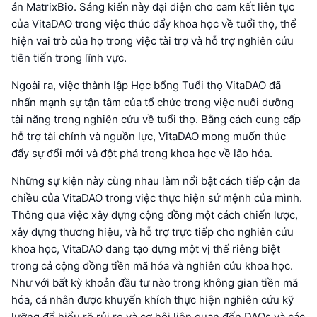
án MatrixBio. Sáng kiến này đại diện cho cam kết liên tục
của VitaDAO trong việc thúc đẩy khoa học về tuổi thọ, thể
hiện vai trò của họ trong việc tài trợ và hỗ trợ nghiên cứu
tiên tiến trong lĩnh vực.
Ngoài ra, việc thành lập Học bổng Tuổi thọ VitaDAO đã
nhấn mạnh sự tận tâm của tổ chức trong việc nuôi dưỡng
tài năng trong nghiên cứu về tuổi thọ. Bằng cách cung cấp
hỗ trợ tài chính và nguồn lực, VitaDAO mong muốn thúc
đẩy sự đổi mới và đột phá trong khoa học về lão hóa.
Những sự kiện này cùng nhau làm nổi bật cách tiếp cận đa
chiều của VitaDAO trong việc thực hiện sứ mệnh của mình.
Thông qua việc xây dựng cộng đồng một cách chiến lược,
xây dựng thương hiệu, và hỗ trợ trực tiếp cho nghiên cứu
khoa học, VitaDAO đang tạo dựng một vị thế riêng biệt
trong cả cộng đồng tiền mã hóa và nghiên cứu khoa học.
Như với bất kỳ khoản đầu tư nào trong không gian tiền mã
hóa, cá nhân được khuyến khích thực hiện nghiên cứu kỹ
lưỡng để hiểu rõ rủi ro và cơ hội liên quan đến DAOs và các