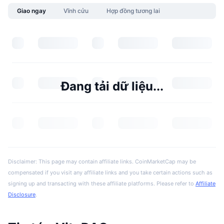
Giao ngay
Vĩnh cửu
Hợp đồng tương lai
Đang tải dữ liệu...
Disclaimer: This page may contain affiliate links. CoinMarketCap may be
compensated if you visit any affiliate links and you take certain actions such as
signing up and transacting with these affiliate platforms. Please refer to
Affiliate
Disclosure
.