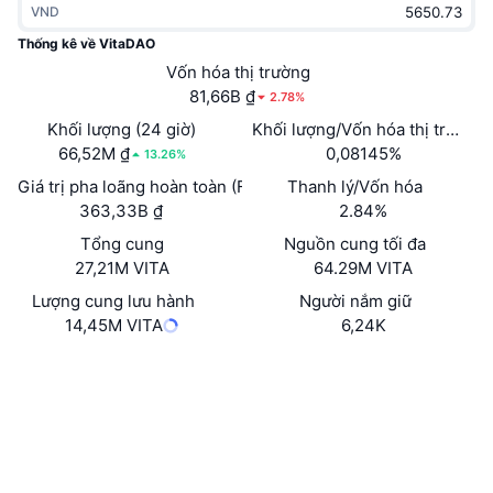
VND
Thịnh hành
Tiền điện tử ETF
Học hỏi
CMC Giao thức Ngữ cảnh Mô hình
Thống kê về VitaDAO
Mới
Vốn hóa thị trường
Bitcoin ETF
x402
Tin tức
81,66B ₫
2.78%
Tiền mã hóa
Ethereum ETF
Khối lượng (24 giờ)
Khối lượng/Vốn hóa thị trường 
Academy
66,52M ₫
0,08145%
13.26%
Chính trị
Giá trị pha loãng hoàn toàn (FDV)
Thanh lý/Vốn hóa
Phân tích kỹ thuật
Nghiên cứu
363,33B ₫
2.84%
Thể thao
Tổng cung
Nguồn cung tối đa
RSI
Video
27,21M VITA
64.29M VITA
Tài chính
MACD
Lượng cung lưu hành
Người nắm giữ
Bảng thuật ngữ
14,45M VITA
6,24K
Công nghệ
Trang Web
Website
Whitepaper
Phái sinh
Chiến dịch
NFT
Mạng xã hội
Tổng quan
Airdrop
Hợp đồng
Số liệu thống kê NFT giá cao nhất
0x81f8...6FA321
Thanh lý
4.1
Phần thưởng Kim cương
Xếp hạng (CertiK)