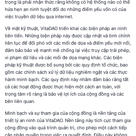
trọng là phải nhận thức rằng không có hệ thống nào có thể
hứa hẹn an ninh tuyệt đối do những điểm yếu vốn có của
việc truyền dữ liệu qua internet.
Về mặt kỹ thuật, VitaDAO triển khai các biện pháp an ninh
tiên tiến. Những biện pháp này được cập nhật và tinh chỉnh
liên tục để đối phó với các mối đe dọa và điểm yếu mới nổi,
đảm bảo bảo vệ mạnh mẽ chống lại việc truy cập trái phép,
vi phạm dữ liệu và các mối đe dọa mạng khác. Các biện
pháp kỹ thuật được bổ sung bởi các quy định tổ chức, bao
gồm các chính sách xử lý dữ liệu nghiêm ngặt và các thực
hành minh bạch. Các quy định này nhằm đảm bảo rằng tất
cả các hoạt động được thực hiện một cách an toàn, với
trọng tâm rõ ràng là bảo vệ lợi ích của cộng đồng và các
bên liên quan.
Minh bạch và sự tham gia của cộng đồng là nền tảng của
triết lý an ninh của VitaDAO. Nền tảng này tích cực tham gia
cộng đồng vào quá trình quản trị, cho phép một cách tiếp
cận phân quyền trong việc ra quyết định. Điều này không