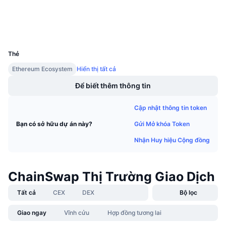
Sự kiện sắp tới
Tỷ lệ tài trợ
Ví
Học & Kiếm tiền
UCID
29780
Lịch
Thẻ
Ethereum Ecosystem
Hiển thị tất cả
Lịch ICO
Để biết thêm thông tin
Lịch Sự kiện
Cập nhật thông tin token
Gửi Mở khóa Token
Bạn có sở hữu dự án này?
Nhận Huy hiệu Cộng đồng
ChainSwap Thị Trường Giao Dịch
Tất cả
CEX
DEX
Bộ lọc
Giao ngay
Vĩnh cửu
Hợp đồng tương lai