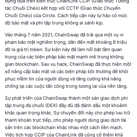
dựng dựa trên kiến trúc ChainLink CCIP (Giao thức Tương
tác Chuỗi Chéo) kết hợp với CCTP (Giao thức Chuyển
Chuỗi Chéo) của Circle. Cách tiếp cận này tự hào có mức
độ bảo mật và phi tập trung không ai sánh kịp.
Vào tháng 7 năm 2021, ChainSwap đã trải qua một vụ vi
phạm bảo mật nghiêm trọng, dẫn đến mất khoảng 8 triệu
đô la giá trị token. Sự kiện này đã làm nổi bật tầm quan
trọng của các biện pháp bảo mật mạnh mẽ trong không
gian blockchain. Sau vụ hack, ChainSwap đã thực hiện một
số nâng cấp bảo mật và các biện pháp bồi thường để khôi
phục niềm tin của người dùng và tăng cường khả năng
chống lại các cuộc tấn công trong tương lai của nền tảng.
Sự phát triển của ChainSwap thành một sàn giao dịch phi
tập trung đa chuỗi (DEX) đầy đủ đã đánh dấu một khoảnh
khắc quan trọng khác. Sự chuyển đổi này cho phép lưu trữ
thanh khoản trực tiếp, cho phép người dùng giao dịch tài
sản trên các blockchain khác nhau một cách liền mạch.
Việc tích hợp CCIP của ChainLink đã củng cố thêm khả