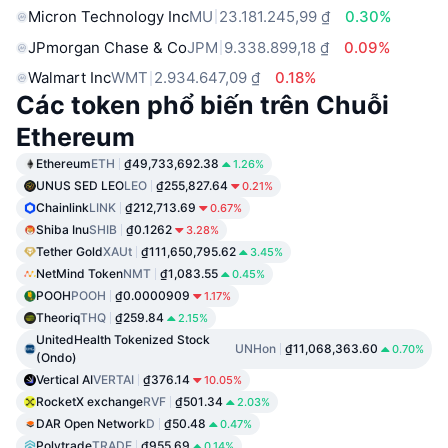
Micron Technology Inc
MU
23.181.245,99 ₫
0.30%
JPmorgan Chase & Co
JPM
9.338.899,18 ₫
0.09%
Walmart Inc
WMT
2.934.647,09 ₫
0.18%
Các token phổ biến trên Chuỗi
Ethereum
Ethereum
ETH
₫49,733,692.38
1.26%
UNUS SED LEO
LEO
₫255,827.64
0.21%
Chainlink
LINK
₫212,713.69
0.67%
Shiba Inu
SHIB
₫0.1262
3.28%
Tether Gold
XAUt
₫111,650,795.62
3.45%
NetMind Token
NMT
₫1,083.55
0.45%
POOH
POOH
₫0.0000909
1.17%
Theoriq
THQ
₫259.84
2.15%
UnitedHealth Tokenized Stock
UNHon
₫11,068,363.60
0.70%
(Ondo)
Vertical AI
VERTAI
₫376.14
10.05%
RocketX exchange
RVF
₫501.34
2.03%
DAR Open Network
D
₫50.48
0.47%
Polytrade
TRADE
₫955.69
0.14%