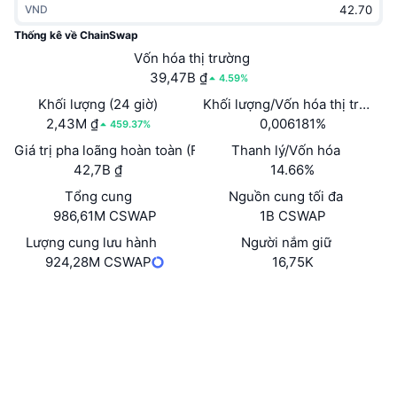
VND
Thịnh hành
Tiền điện tử ETF
Học hỏi
CMC Giao thức Ngữ cảnh Mô hình
Thống kê về ChainSwap
Mới
Vốn hóa thị trường
Bitcoin ETF
x402
Tin tức
39,47B ₫
4.59%
Tiền mã hóa
Ethereum ETF
Khối lượng (24 giờ)
Khối lượng/Vốn hóa thị trường 
Academy
2,43M ₫
0,006181%
459.37%
Chính trị
Giá trị pha loãng hoàn toàn (FDV)
Thanh lý/Vốn hóa
Phân tích kỹ thuật
Nghiên cứu
42,7B ₫
14.66%
Thể thao
Tổng cung
Nguồn cung tối đa
RSI
Video
986,61M CSWAP
1B CSWAP
Tài chính
MACD
Lượng cung lưu hành
Người nắm giữ
Bảng thuật ngữ
924,28M CSWAP
16,75K
Công nghệ
Trang Web
Website
Whitepaper
Phái sinh
Chiến dịch
Mạng xã hội
NFT
Tổng quan
Airdrop
Hợp đồng
0xae41...184cca
etherscan.io
Số liệu thống kê NFT giá cao nhất
Trình duyệt
Thanh lý
Phần thưởng Kim cương