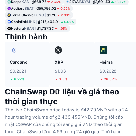
Kaspa
KAS
₫668.75
SKYAI
SKYAI
₫2,691.53
2.65%
58.57%
Audiera
BEAT
₫55,756.02
9.22%
Terra Classic
LUNC
₫1.28
2.68%
Chainlink
LINK
₫215,404.01
0.06%
Hedera
HBAR
₫1,787.33
1.95%
Thịnh hành
Cardano
XRP
Heima
$0.2021
$1.03
$0.2028
6.22%
3.5%
26.57%
ChainSwap Dữ liệu về giá theo
thời gian thực
The live
ChainSwap price today
is ₫42.70 VND with a 24-
hour trading volume of ₫2,439,455 VND.
Chúng tôi cập
nhật CSWAP của chúng tôi sang giá VND theo thời gian
thực.
ChainSwap tăng 4.59 trong 24 giờ qua.
Thứ hạng