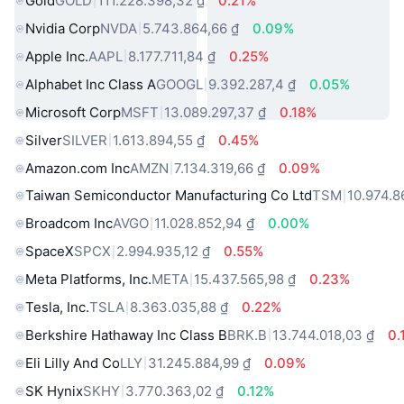
Gold
GOLD
111.228.398,32 ₫
0.21%
Nvidia Corp
NVDA
5.743.864,66 ₫
0.09%
Apple Inc.
AAPL
8.177.711,84 ₫
0.25%
Alphabet Inc Class A
GOOGL
9.392.287,4 ₫
0.05%
Microsoft Corp
MSFT
13.089.297,37 ₫
0.18%
Silver
SILVER
1.613.894,55 ₫
0.45%
Amazon.com Inc
AMZN
7.134.319,66 ₫
0.09%
Taiwan Semiconductor Manufacturing Co Ltd
TSM
10.974.8
Broadcom Inc
AVGO
11.028.852,94 ₫
0.00%
SpaceX
SPCX
2.994.935,12 ₫
0.55%
Meta Platforms, Inc.
META
15.437.565,98 ₫
0.23%
Tesla, Inc.
TSLA
8.363.035,88 ₫
0.22%
Berkshire Hathaway Inc Class B
BRK.B
13.744.018,03 ₫
0.
Eli Lilly And Co
LLY
31.245.884,99 ₫
0.09%
SK Hynix
SKHY
3.770.363,02 ₫
0.12%