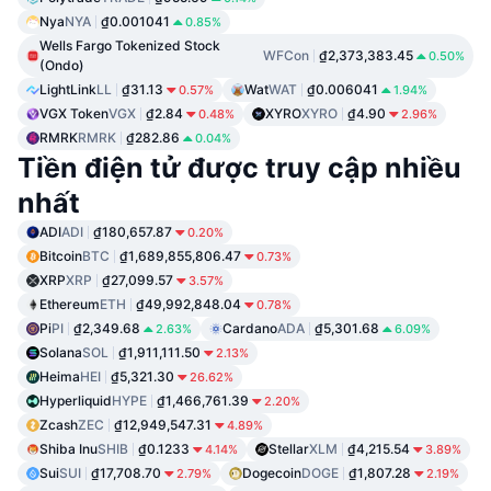
Nya
NYA
₫0.001041
0.85%
Wells Fargo Tokenized Stock
WFCon
₫2,373,383.45
0.50%
(Ondo)
LightLink
LL
₫31.13
Wat
WAT
₫0.006041
0.57%
1.94%
VGX Token
VGX
₫2.84
XYRO
XYRO
₫4.90
0.48%
2.96%
RMRK
RMRK
₫282.86
0.04%
Tiền điện tử được truy cập nhiều
nhất
ADI
ADI
₫180,657.87
0.20%
Bitcoin
BTC
₫1,689,855,806.47
0.73%
XRP
XRP
₫27,099.57
3.57%
Ethereum
ETH
₫49,992,848.04
0.78%
Pi
PI
₫2,349.68
Cardano
ADA
₫5,301.68
2.63%
6.09%
Solana
SOL
₫1,911,111.50
2.13%
Heima
HEI
₫5,321.30
26.62%
Hyperliquid
HYPE
₫1,466,761.39
2.20%
Zcash
ZEC
₫12,949,547.31
4.89%
Shiba Inu
SHIB
₫0.1233
Stellar
XLM
₫4,215.54
4.14%
3.89%
Sui
SUI
₫17,708.70
Dogecoin
DOGE
₫1,807.28
2.79%
2.19%