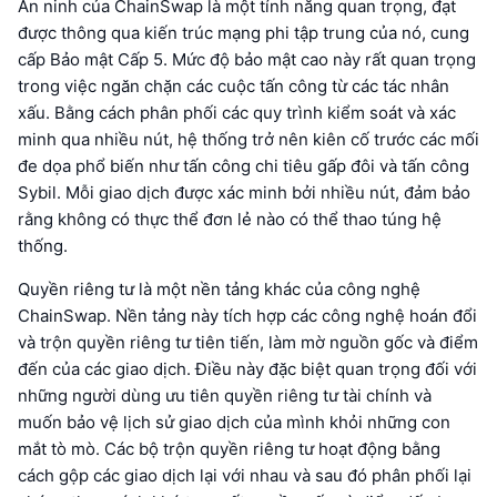
An ninh của ChainSwap là một tính năng quan trọng, đạt
được thông qua kiến trúc mạng phi tập trung của nó, cung
cấp Bảo mật Cấp 5. Mức độ bảo mật cao này rất quan trọng
trong việc ngăn chặn các cuộc tấn công từ các tác nhân
xấu. Bằng cách phân phối các quy trình kiểm soát và xác
minh qua nhiều nút, hệ thống trở nên kiên cố trước các mối
đe dọa phổ biến như tấn công chi tiêu gấp đôi và tấn công
Sybil. Mỗi giao dịch được xác minh bởi nhiều nút, đảm bảo
rằng không có thực thể đơn lẻ nào có thể thao túng hệ
thống.
Quyền riêng tư là một nền tảng khác của công nghệ
ChainSwap. Nền tảng này tích hợp các công nghệ hoán đổi
và trộn quyền riêng tư tiên tiến, làm mờ nguồn gốc và điểm
đến của các giao dịch. Điều này đặc biệt quan trọng đối với
những người dùng ưu tiên quyền riêng tư tài chính và
muốn bảo vệ lịch sử giao dịch của mình khỏi những con
mắt tò mò. Các bộ trộn quyền riêng tư hoạt động bằng
cách gộp các giao dịch lại với nhau và sau đó phân phối lại