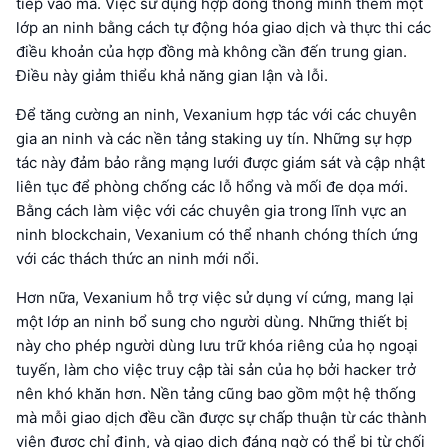
tiếp vào mã. Việc sử dụng hợp đồng thông minh thêm một
lớp an ninh bằng cách tự động hóa giao dịch và thực thi các
điều khoản của hợp đồng mà không cần đến trung gian.
Điều này giảm thiểu khả năng gian lận và lỗi.
Để tăng cường an ninh, Vexanium hợp tác với các chuyên
gia an ninh và các nền tảng staking uy tín. Những sự hợp
tác này đảm bảo rằng mạng lưới được giám sát và cập nhật
liên tục để phòng chống các lỗ hổng và mối đe dọa mới.
Bằng cách làm việc với các chuyên gia trong lĩnh vực an
ninh blockchain, Vexanium có thể nhanh chóng thích ứng
với các thách thức an ninh mới nổi.
Hơn nữa, Vexanium hỗ trợ việc sử dụng ví cứng, mang lại
một lớp an ninh bổ sung cho người dùng. Những thiết bị
này cho phép người dùng lưu trữ khóa riêng của họ ngoại
tuyến, làm cho việc truy cập tài sản của họ bởi hacker trở
nên khó khăn hơn. Nền tảng cũng bao gồm một hệ thống
mà mỗi giao dịch đều cần được sự chấp thuận từ các thành
viên được chỉ định, và giao dịch đáng ngờ có thể bị từ chối