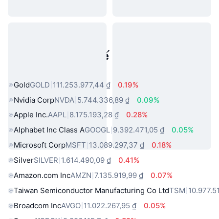
Tài sản trong thế giới thực phổ
biến
Gold
GOLD
111.253.977,44 ₫
0.19%
Nvidia Corp
NVDA
5.744.336,89 ₫
0.09%
Apple Inc.
AAPL
8.175.193,28 ₫
0.28%
Alphabet Inc Class A
GOOGL
9.392.471,05 ₫
0.05%
Microsoft Corp
MSFT
13.089.297,37 ₫
0.18%
Silver
SILVER
1.614.490,09 ₫
0.41%
Amazon.com Inc
AMZN
7.135.919,99 ₫
0.07%
Taiwan Semiconductor Manufacturing Co Ltd
TSM
10.977.5
Broadcom Inc
AVGO
11.022.267,95 ₫
0.05%