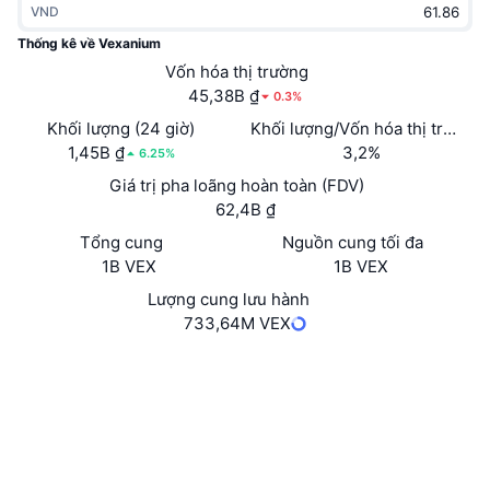
VND
Thịnh hành
Tiền điện tử ETF
Học hỏi
CMC Giao thức Ngữ cảnh Mô hình
Thống kê về Vexanium
Mới
Vốn hóa thị trường
Bitcoin ETF
x402
Tin tức
45,38B ₫
0.3%
Tiền mã hóa
Ethereum ETF
Khối lượng (24 giờ)
Khối lượng/Vốn hóa thị trường 
Academy
1,45B ₫
3,2%
6.25%
Chính trị
Giá trị pha loãng hoàn toàn (FDV)
Phân tích kỹ thuật
Nghiên cứu
62,4B ₫
Thể thao
Tổng cung
Nguồn cung tối đa
RSI
Video
1B VEX
1B VEX
Tài chính
MACD
Lượng cung lưu hành
Bảng thuật ngữ
733,64M VEX
Công nghệ
Trang Web
Website
Phái sinh
Chiến dịch
NFT
Mạng xã hội
Tổng quan
Airdrop
3.7
Xếp hạng (CertiK)
Số liệu thống kê NFT giá cao nhất
Thanh lý
Phần thưởng Kim cương
explorer.vexanium.com
Trình duyệt