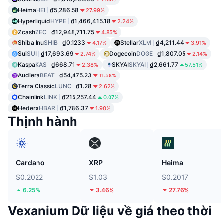
Heima
HEI
₫5,286.58
27.99%
Hyperliquid
HYPE
₫1,466,415.18
2.24%
Zcash
ZEC
₫12,948,711.75
4.85%
Shiba Inu
SHIB
₫0.1233
Stellar
XLM
₫4,211.44
4.17%
3.91%
Sui
SUI
₫17,693.69
Dogecoin
DOGE
₫1,807.05
2.74%
2.14%
Kaspa
KAS
₫668.71
SKYAI
SKYAI
₫2,661.77
2.38%
57.51%
Audiera
BEAT
₫54,475.23
11.58%
Terra Classic
LUNC
₫1.28
2.62%
Chainlink
LINK
₫215,257.44
0.07%
Hedera
HBAR
₫1,786.37
1.90%
Thịnh hành
Cardano
XRP
Heima
$0.2022
$1.03
$0.2017
6.25%
3.46%
27.76%
Vexanium Dữ liệu về giá theo thời