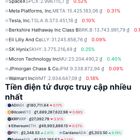
SpaceX
SPCX
2.996.115,7 ₫
0.52%
Meta Platforms, Inc.
META
15.425.183,06 ₫
0.31%
Tesla, Inc.
TSLA
8.373.451,18 ₫
0.10%
Berkshire Hathaway Inc Class B
BRK.B
13.743.991,79 ₫
0.
Eli Lilly And Co
LLY
31.245.858,76 ₫
0.09%
SK Hynix
SKHY
3.775.216,49 ₫
0.25%
Micron Technology Inc
MU
23.204.490,2 ₫
0.40%
JPmorgan Chase & Co
JPM
9.338.872,94 ₫
0.09%
Walmart Inc
WMT
2.934.647,09 ₫
0.18%
Tiền điện tử được truy cập nhiều
nhất
ADI
ADI
₫180,711.64
0.17%
Bitcoin
BTC
₫1,689,287,622.98
0.66%
XRP
XRP
₫27,092.79
3.51%
Ethereum
ETH
₫49,993,889.15
0.57%
Pi
PI
₫2,348.53
Cardano
ADA
₫5,303.50
2.61%
6.19%
Solana
SOL
₫1,910,265.63
2.13%