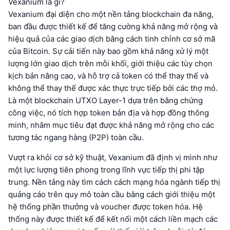
Vexanium là gì?
Vexanium đại diện cho một nền tảng blockchain đa năng,
ban đầu được thiết kế để tăng cường khả năng mở rộng và
hiệu quả của các giao dịch bằng cách tinh chỉnh cơ sở mã
của Bitcoin. Sự cải tiến này bao gồm khả năng xử lý một
lượng lớn giao dịch trên mỗi khối, giới thiệu các tùy chọn
kịch bản nâng cao, và hỗ trợ cả token có thể thay thế và
không thể thay thế được xác thực trực tiếp bởi các thợ mỏ.
Là một blockchain UTXO Layer-1 dựa trên bằng chứng
công việc, nó tích hợp token bản địa và hợp đồng thông
minh, nhằm mục tiêu đạt được khả năng mở rộng cho các
tương tác ngang hàng (P2P) toàn cầu.
Vượt ra khỏi cơ sở kỹ thuật, Vexanium đã định vị mình như
một lực lượng tiên phong trong lĩnh vực tiếp thị phi tập
trung. Nền tảng này tìm cách cách mạng hóa ngành tiếp thị
quảng cáo trên quy mô toàn cầu bằng cách giới thiệu một
hệ thống phần thưởng và voucher được token hóa. Hệ
thống này được thiết kế để kết nối một cách liền mạch các