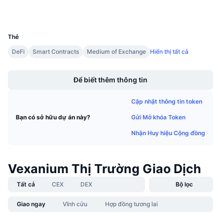
Sự kiện sắp tới
Tỷ lệ tài trợ
Học & Kiếm tiền
UCID
2998
Thẻ
Lịch
DeFi
Smart Contracts
Medium of Exchange
Hiển thị tất cả
Boost
Lịch ICO
Để biết thêm thông tin
Lịch Sự kiện
Cập nhật thông tin token
Gửi Mở khóa Token
Bạn có sở hữu dự án này?
Nhận Huy hiệu Cộng đồng
Vexanium Thị Trường Giao Dịch
Tất cả
CEX
DEX
Bộ lọc
Giao ngay
Vĩnh cửu
Hợp đồng tương lai