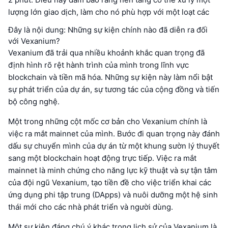
lượng lớn giao dịch, làm cho nó phù hợp với một loạt các
Đây là nội dung: Những sự kiện chính nào đã diễn ra đối
với Vexanium?
Vexanium đã trải qua nhiều khoảnh khắc quan trọng đã
định hình rõ rệt hành trình của mình trong lĩnh vực
blockchain và tiền mã hóa. Những sự kiện này làm nổi bật
sự phát triển của dự án, sự tương tác của cộng đồng và tiến
bộ công nghệ.
Một trong những cột mốc cơ bản cho Vexanium chính là
việc ra mắt mainnet của mình. Bước đi quan trọng này đánh
dấu sự chuyển mình của dự án từ một khung sườn lý thuyết
sang một blockchain hoạt động trực tiếp. Việc ra mắt
mainnet là minh chứng cho năng lực kỹ thuật và sự tận tâm
của đội ngũ Vexanium, tạo tiền đề cho việc triển khai các
ứng dụng phi tập trung (DApps) và nuôi dưỡng một hệ sinh
thái mới cho các nhà phát triển và người dùng.
Một sự kiện đáng chú ý khác trong lịch sử của Vexanium là