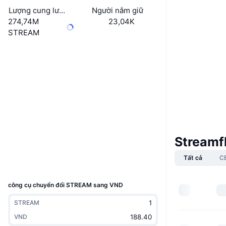
Lượng cung lưu hành
Người nắm giữ
274,74M
23,04K
STREAM
Boost
Website
Whitepaper
Trang Web
Mạng xã hội
Hợp đồng
STREAM...p1gu9M
4.3
Xếp hạng (CertiK)
Trình duyệt
solscan.io
Streamf
Ví
Tất cả
C
UCID
34687
công cụ chuyển đổi STREAM sang VND
STREAM
VND