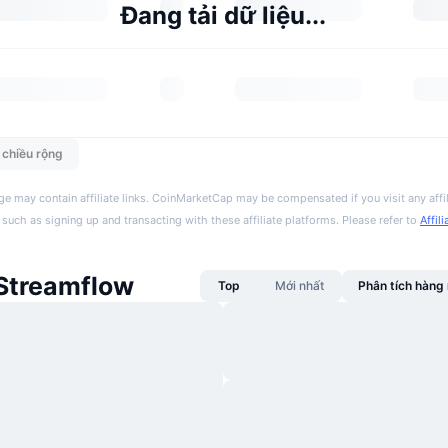
Đang tải dữ liệu...
n chiều rộng
ge may contain affiliate links. CoinMarketCap may be compensated if you visit any affil
 such as signing up and transacting with these affiliate platforms. Please refer to
Affil
 Streamflow
Top
Mới nhất
Phân tích hàn