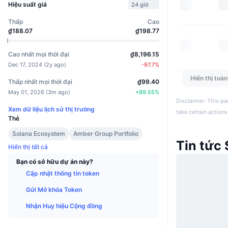
Hiệu suất giá
24 giờ
Thấp
Cao
₫188.07
₫198.77
Cao nhất mọi thời đại
₫8,196.15
Dec 17, 2024
(
2y ago
)
-97.7
%
Hiển thị toà
Thấp nhất mọi thời đại
₫99.40
May 01, 2026
(
3m ago
)
+
89.55
%
Disclaimer: This pa
Xem dữ liệu lịch sử thị trường
take certain actions
Thẻ
Solana Ecosystem
Amber Group Portfolio
Tin tức
Hiển thị tất cả
Bạn có sở hữu dự án này?
Cập nhật thông tin token
Gửi Mở khóa Token
Nhận Huy hiệu Cộng đồng