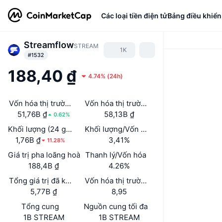
Các loại tiền điện tử
Bảng điều khiển
Streamflow
STREAM
1K
#1532
188,40 ₫
4.74%
(
24h
)
Vốn hóa thị trường
Vốn hóa thị trường đã mở khóa
51,76B ₫
58,13B ₫
0.62%
Khối lượng (24 giờ)
Khối lượng/Vốn hóa thị trường (24h)
1,76B ₫
3,41%
11.28%
Giá trị pha loãng hoàn toàn (FDV)
Thanh lý/Vốn hóa
188,4B ₫
4.26%
Tổng giá trị đã khóa (TVL)
Vốn hóa thị trường/Tổng giá trị bị khóa
5,77B ₫
8,95
Tổng cung
Nguồn cung tối đa
1B STREAM
1B STREAM