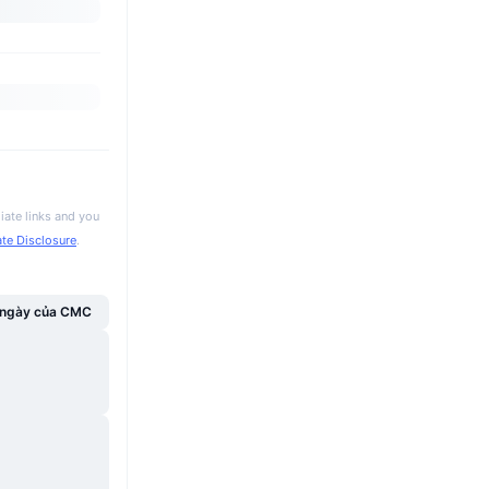
iate links and you
iate Disclosure
.
g ngày của CMC