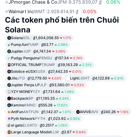
JPmorgan Chase & Co
JPM
9.375.839,07 ₫
0.06%
Walmart Inc
WMT
2.928.614,91 ₫
0.05%
Các token phổ biến trên Chuỗi
Solana
Solana
SOL
₫1,904,056.55
1.17%
Pump.fun
PUMP
₫62.77
2.98%
Jupiter
JUP
₫4,747.34
3.09%
Pudgy Penguins
PENGU
₫157.34
2.74%
OFFICIAL TRUMP
TRUMP
₫39,163.29
2.31%
Solstice eUSX
EUSX
₫27,442.35
0.01%
Jito
JTO
₫12,779.50
Light
LIGHT
₫4,122.99
4.03%
5.91%
Jupiter Perps LP
JLP
₫93,580.01
0.53%
YZY MONEY
YZY
₫7,731.64
1.09%
Backpack
BP
₫11,195.35
4.34%
Kamino
KMNO
₫555.28
17.82%
AntFun
ANTFUN
₫1,142.37
AIVIVE
AVV
₫240.26
1.01%
1.16%
Pyth Network
PYTH
₫1,023.92
0.50%
el gato
ELGATO
₫0.2517
1.05%
Large Language Model
LLM
₫2.67
5.64%