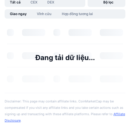
Tất cả
CEX
DEX
Bộ lọc
Giao ngay
Vĩnh cửu
Hợp đồng tương lai
Đang tải dữ liệu...
Disclaimer: This page may contain affiliate links. CoinMarketCap may be
compensated if you visit any affiliate links and you take certain actions such as
signing up and transacting with these affiliate platforms. Please refer to
Affiliate
Disclosure
.