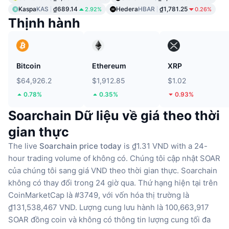
Kaspa
KAS
₫689.14
Hedera
HBAR
₫1,781.25
2.92%
0.26%
Thịnh hành
Bitcoin
Ethereum
XRP
$64,926.2
$1,912.85
$1.02
0.78%
0.35%
0.93%
Soarchain Dữ liệu về giá theo thời
gian thực
The live
Soarchain price today
is ₫1.31 VND with a 24-
hour trading volume of không có.
Chúng tôi cập nhật SOAR
của chúng tôi sang giá VND theo thời gian thực.
Soarchain
không có thay đổi trong 24 giờ qua.
Thứ hạng hiện tại trên
CoinMarketCap là #3749, với vốn hóa thị trường là
₫131,538,467 VND.
Lượng cung lưu hành là 100,663,917
SOAR đồng coin
và không có thông tin lượng cung tối đa