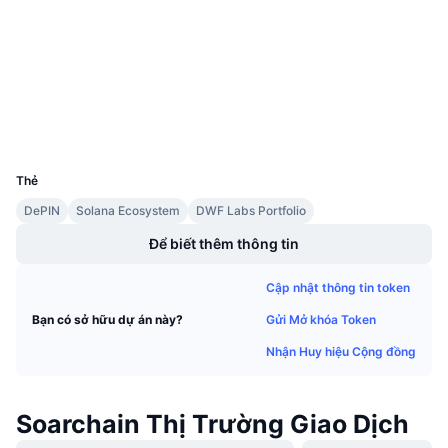
3.0
Xếp hạng (CertiK)
Sự kiện sắp tới
Tỷ lệ tài trợ
Học & Kiếm tiền
solscan.io
Trình duyệt
Lịch
Ví
UCID
Lịch ICO
35041
Thẻ
Lịch Sự kiện
DePIN
Solana Ecosystem
DWF Labs Portfolio
Để biết thêm thông tin
Cập nhật thông tin token
Gửi Mở khóa Token
Bạn có sở hữu dự án này?
Nhận Huy hiệu Cộng đồng
Soarchain Thị Trường Giao Dịch