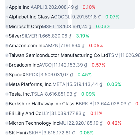
Apple Inc.
AAPL
8.202.008,49 ₫
0.10%
Alphabet Inc Class A
GOOGL
9.291.591,6 ₫
0.07%
Microsoft Corp
MSFT
13.103.691,24 ₫
0.03%
Silver
SILVER
1.665.820,06 ₫
3.19%
Amazon.com Inc
AMZN
7.191.694 ₫
0.05%
Taiwan Semiconductor Manufacturing Co Ltd
TSM
11.026.9
Broadcom Inc
AVGO
11.142.153,39 ₫
0.57%
SpaceX
SPCX
3.506.031,07 ₫
0.45%
Meta Platforms, Inc.
META
15.519.143,44 ₫
0.05%
Tesla, Inc.
TSLA
8.616.851,93 ₫
0.09%
Berkshire Hathaway Inc Class B
BRK.B
13.644.028,03 ₫
0
Eli Lilly And Co
LLY
31.039.177,83 ₫
0.11%
Micron Technology Inc
MU
22.920.185,19 ₫
0.42%
SK Hynix
SKHY
3.615.172,81 ₫
0.05%