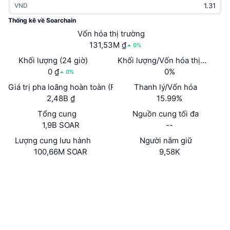
VND
Thịnh hành
Tiền điện tử ETF
Học hỏi
CMC Giao thức Ngữ cảnh Mô hình
Thống kê về Soarchain
Mới
Vốn hóa thị trường
Bitcoin ETF
x402
Tin tức
131,53M ₫
0%
Tiền mã hóa
Ethereum ETF
Khối lượng (24 giờ)
Khối lượng/Vốn hóa thị trường 
Academy
0 ₫
0%
0%
Chính trị
Giá trị pha loãng hoàn toàn (FDV)
Thanh lý/Vốn hóa
Phân tích kỹ thuật
Nghiên cứu
2,48B ₫
15.99%
Thể thao
Tổng cung
Nguồn cung tối đa
RSI
Video
1,9B SOAR
--
Tài chính
MACD
Lượng cung lưu hành
Người nắm giữ
Bảng thuật ngữ
100,66M SOAR
9,58K
Công nghệ
Website
Whitepaper
Phái sinh
Chiến dịch
Trang Web
NFT
Tổng quan
Airdrop
Mạng xã hội
Số liệu thống kê NFT giá cao nhất
Thanh lý
Phần thưởng Kim cương
Hợp đồng
9359LV...cJKx52