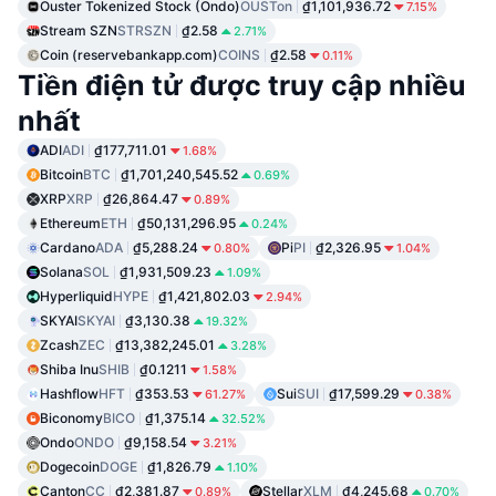
Ouster Tokenized Stock (Ondo)
OUSTon
₫1,101,936.72
7.15%
Stream SZN
STRSZN
₫2.58
2.71%
Coin (reservebankapp.com)
COINS
₫2.58
0.11%
Tiền điện tử được truy cập nhiều
nhất
ADI
ADI
₫177,711.01
1.68%
Bitcoin
BTC
₫1,701,240,545.52
0.69%
XRP
XRP
₫26,864.47
0.89%
Ethereum
ETH
₫50,131,296.95
0.24%
Cardano
ADA
₫5,288.24
Pi
PI
₫2,326.95
0.80%
1.04%
Solana
SOL
₫1,931,509.23
1.09%
Hyperliquid
HYPE
₫1,421,802.03
2.94%
SKYAI
SKYAI
₫3,130.38
19.32%
Zcash
ZEC
₫13,382,245.01
3.28%
Shiba Inu
SHIB
₫0.1211
1.58%
Hashflow
HFT
₫353.53
Sui
SUI
₫17,599.29
61.27%
0.38%
Biconomy
BICO
₫1,375.14
32.52%
Ondo
ONDO
₫9,158.54
3.21%
Dogecoin
DOGE
₫1,826.79
1.10%
Canton
CC
₫2,381.87
Stellar
XLM
₫4,245.68
0.89%
0.70%