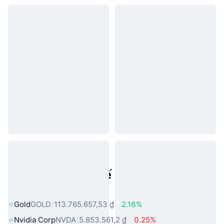
Tài sản trong thế giới thực phổ
biến
Gold
GOLD
113.765.657,53 ₫
2.16%
Nvidia Corp
NVDA
5.853.561,2 ₫
0.25%