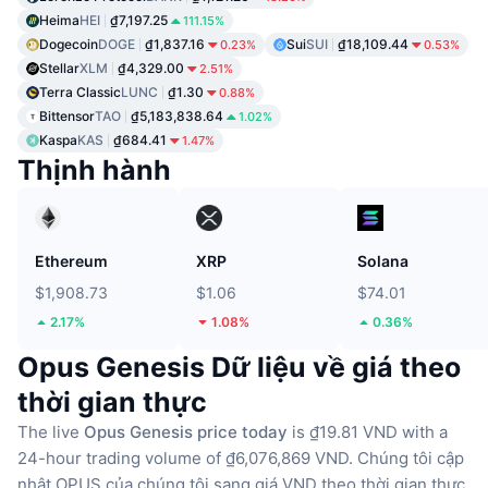
Heima
HEI
₫7,197.25
111.15%
Dogecoin
DOGE
₫1,837.16
Sui
SUI
₫18,109.44
0.23%
0.53%
Stellar
XLM
₫4,329.00
2.51%
Terra Classic
LUNC
₫1.30
0.88%
Bittensor
TAO
₫5,183,838.64
1.02%
Kaspa
KAS
₫684.41
1.47%
Thịnh hành
Ethereum
XRP
Solana
$1,908.73
$1.06
$74.01
2.17%
1.08%
0.36%
Opus Genesis Dữ liệu về giá theo
thời gian thực
The live
Opus Genesis price today
is ₫19.81 VND with a
24-hour trading volume of ₫6,076,869 VND.
Chúng tôi cập
nhật OPUS của chúng tôi sang giá VND theo thời gian thực.