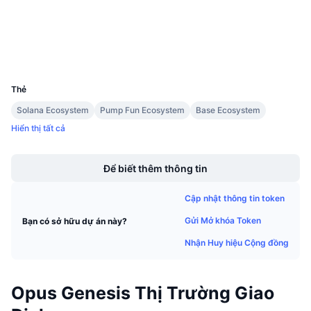
Sự kiện sắp tới
Tỷ lệ tài trợ
Học & Kiếm tiền
Ví
UCID
Lịch
35052
Thẻ
Lịch ICO
Solana Ecosystem
Pump Fun Ecosystem
Base Ecosystem
Hiển thị tất cả
Lịch Sự kiện
Boost
Để biết thêm thông tin
Cập nhật thông tin token
Gửi Mở khóa Token
Bạn có sở hữu dự án này?
Nhận Huy hiệu Cộng đồng
Opus Genesis Thị Trường Giao