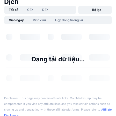
Dịch
Tất cả
CEX
DEX
Bộ lọc
Giao ngay
Vĩnh cửu
Hợp đồng tương lai
Đang tải dữ liệu...
Disclaimer: This page may contain affiliate links. CoinMarketCap may be
compensated if you visit any affiliate links and you take certain actions such as
signing up and transacting with these affiliate platforms. Please refer to
Affiliate
Disclosure
.