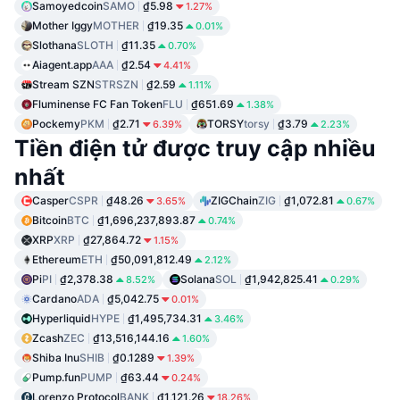
Samoyedcoin
SAMO
₫5.98
1.27%
Mother Iggy
MOTHER
₫19.35
0.01%
Slothana
SLOTH
₫11.35
0.70%
Aiagent.app
AAA
₫2.54
4.41%
Stream SZN
STRSZN
₫2.59
1.11%
Fluminense FC Fan Token
FLU
₫651.69
1.38%
Pockemy
PKM
₫2.71
TORSY
torsy
₫3.79
6.39%
2.23%
Tiền điện tử được truy cập nhiều
nhất
Casper
CSPR
₫48.26
ZIGChain
ZIG
₫1,072.81
3.65%
0.67%
Bitcoin
BTC
₫1,696,237,893.87
0.74%
XRP
XRP
₫27,864.72
1.15%
Ethereum
ETH
₫50,091,812.49
2.12%
Pi
PI
₫2,378.38
Solana
SOL
₫1,942,825.41
8.52%
0.29%
Cardano
ADA
₫5,042.75
0.01%
Hyperliquid
HYPE
₫1,495,734.31
3.46%
Zcash
ZEC
₫13,516,144.16
1.60%
Shiba Inu
SHIB
₫0.1289
1.39%
Pump.fun
PUMP
₫63.44
0.24%
Lorenzo Protocol
BANK
₫1,121.26
18.26%