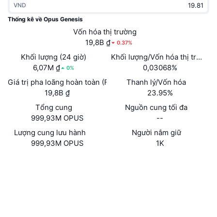
VND
Thịnh hành
Tiền điện tử ETF
Học hỏi
CMC Giao thức Ngữ cảnh Mô hình
Thống kê về Opus Genesis
Mới
Vốn hóa thị trường
Bitcoin ETF
x402
Tin tức
19,8B ₫
0.37%
Tiền mã hóa
Ethereum ETF
Khối lượng (24 giờ)
Khối lượng/Vốn hóa thị trường 
Academy
6,07M ₫
0,03068%
0%
Chính trị
Giá trị pha loãng hoàn toàn (FDV)
Thanh lý/Vốn hóa
Phân tích kỹ thuật
Nghiên cứu
19,8B ₫
23.95%
Thể thao
Tổng cung
Nguồn cung tối đa
RSI
Video
999,93M OPUS
--
Tài chính
MACD
Lượng cung lưu hành
Người nắm giữ
Bảng thuật ngữ
999,93M OPUS
1K
Công nghệ
Trang Web
Website
Phái sinh
Chiến dịch
Mạng xã hội
NFT
Tổng quan
Dxg9cL...99opus
Airdrop
Hợp đồng
Số liệu thống kê NFT giá cao nhất
Thanh lý
Phần thưởng Kim cương
solscan.io
Trình duyệt