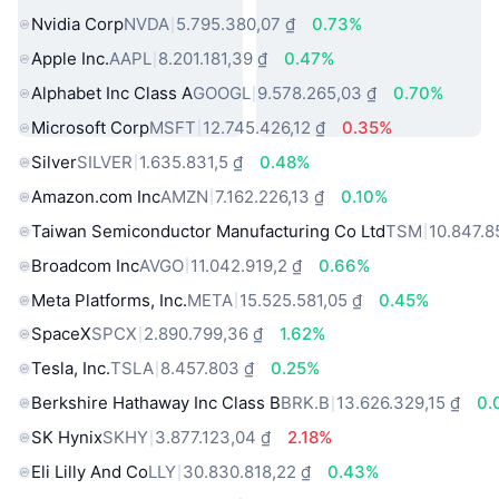
Nvidia Corp
NVDA
5.795.380,07 ₫
0.73%
Apple Inc.
AAPL
8.201.181,39 ₫
0.47%
Alphabet Inc Class A
GOOGL
9.578.265,03 ₫
0.70%
Microsoft Corp
MSFT
12.745.426,12 ₫
0.35%
Silver
SILVER
1.635.831,5 ₫
0.48%
Amazon.com Inc
AMZN
7.162.226,13 ₫
0.10%
Taiwan Semiconductor Manufacturing Co Ltd
TSM
10.847.8
Broadcom Inc
AVGO
11.042.919,2 ₫
0.66%
Meta Platforms, Inc.
META
15.525.581,05 ₫
0.45%
SpaceX
SPCX
2.890.799,36 ₫
1.62%
Tesla, Inc.
TSLA
8.457.803 ₫
0.25%
Berkshire Hathaway Inc Class B
BRK.B
13.626.329,15 ₫
0.
SK Hynix
SKHY
3.877.123,04 ₫
2.18%
Eli Lilly And Co
LLY
30.830.818,22 ₫
0.43%