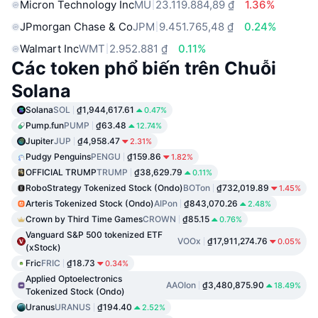
Micron Technology Inc
MU
23.119.884,89 ₫
1.36%
JPmorgan Chase & Co
JPM
9.451.765,48 ₫
0.24%
Walmart Inc
WMT
2.952.881 ₫
0.11%
Các token phổ biến trên Chuỗi
Solana
Solana
SOL
₫1,944,617.61
0.47%
Pump.fun
PUMP
₫63.48
12.74%
Jupiter
JUP
₫4,958.47
2.31%
Pudgy Penguins
PENGU
₫159.86
1.82%
OFFICIAL TRUMP
TRUMP
₫38,629.79
0.11%
RoboStrategy Tokenized Stock (Ondo)
BOTon
₫732,019.89
1.45%
Arteris Tokenized Stock (Ondo)
AIPon
₫843,070.26
2.48%
Crown by Third Time Games
CROWN
₫85.15
0.76%
Vanguard S&P 500 tokenized ETF
VOOx
₫17,911,274.76
0.05%
(xStock)
Fric
FRIC
₫18.73
0.34%
Applied Optoelectronics
AAOIon
₫3,480,875.90
18.49%
Tokenized Stock (Ondo)
Uranus
URANUS
₫194.40
2.52%