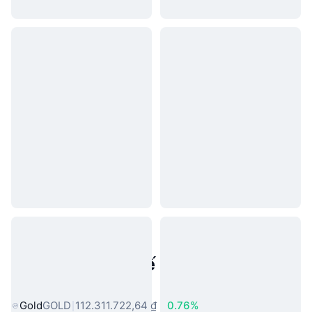
Tài sản trong thế giới thực phổ
biến
Gold
GOLD
112.311.722,64 ₫
0.76%