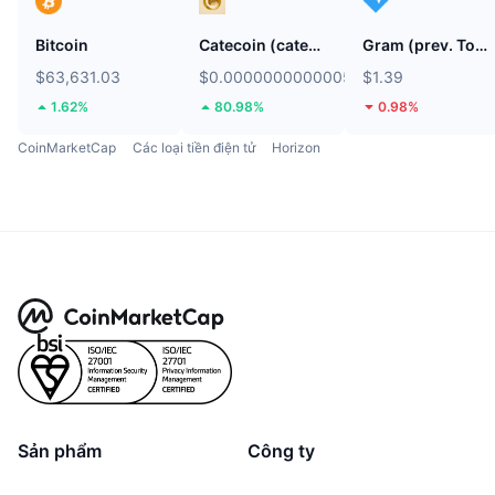
Bitcoin
Catecoin (catecoin.shop)
Gram (prev. Toncoin)
$63,631.03
$0.0000000000005388
$1.39
1.62%
80.98%
0.98%
CoinMarketCap
Các loại tiền điện tử
Horizon
Sản phẩm
Công ty