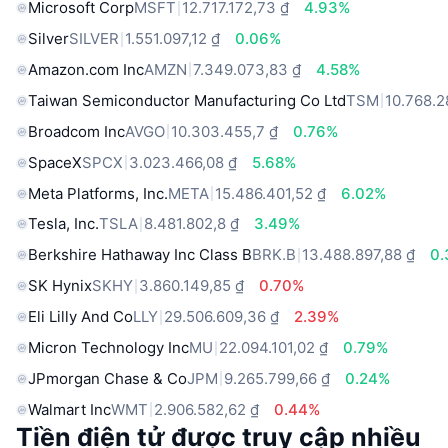
Microsoft Corp
MSFT
12.717.172,73 ₫
4.93%
Silver
SILVER
1.551.097,12 ₫
0.06%
Amazon.com Inc
AMZN
7.349.073,83 ₫
4.58%
Taiwan Semiconductor Manufacturing Co Ltd
TSM
10.768.2
Broadcom Inc
AVGO
10.303.455,7 ₫
0.76%
SpaceX
SPCX
3.023.466,08 ₫
5.68%
Meta Platforms, Inc.
META
15.486.401,52 ₫
6.02%
Tesla, Inc.
TSLA
8.481.802,8 ₫
3.49%
Berkshire Hathaway Inc Class B
BRK.B
13.488.897,88 ₫
0.
SK Hynix
SKHY
3.860.149,85 ₫
0.70%
Eli Lilly And Co
LLY
29.506.609,36 ₫
2.39%
Micron Technology Inc
MU
22.094.101,02 ₫
0.79%
JPmorgan Chase & Co
JPM
9.265.799,66 ₫
0.24%
Walmart Inc
WMT
2.906.582,62 ₫
0.44%
Tiền điện tử được truy cập nhiều