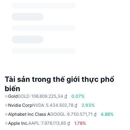
Tài sản trong thế giới thực phổ
biến
Gold
GOLD
106.809.225,34 ₫
0.07%
Nvidia Corp
NVDA
5.434.502,78 ₫
2.93%
Alphabet Inc Class A
GOOGL
9.750.571,71 ₫
4.88%
Apple Inc.
AAPL
7.976.113,65 ₫
1.78%