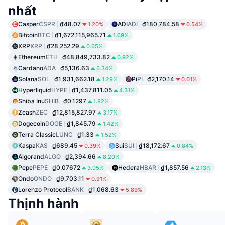
nhất
Casper
CSPR
₫48.07
ADI
ADI
₫180,784.58
1.20%
0.54%
Bitcoin
BTC
₫1,672,115,965.71
1.69%
XRP
XRP
₫28,252.29
0.65%
Ethereum
ETH
₫48,849,733.82
0.92%
Cardano
ADA
₫5,136.63
6.34%
Solana
SOL
₫1,931,662.18
Pi
PI
₫2,170.14
1.29%
0.01%
Hyperliquid
HYPE
₫1,437,811.05
4.31%
Shiba Inu
SHIB
₫0.1297
1.82%
Zcash
ZEC
₫12,815,827.97
3.17%
Dogecoin
DOGE
₫1,845.79
1.42%
Terra Classic
LUNC
₫1.33
1.52%
Kaspa
KAS
₫689.45
Sui
SUI
₫18,172.67
0.39%
0.84%
Algorand
ALGO
₫2,394.66
8.20%
Pepe
PEPE
₫0.07672
Hedera
HBAR
₫1,857.56
3.05%
2.13%
Ondo
ONDO
₫9,703.11
0.91%
Lorenzo Protocol
BANK
₫1,068.63
5.89%
Thịnh hành