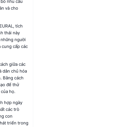
i bỏ nhu cầu
 án và cho
EURAL, tích
h thái này
o những người
à cung cấp các
cách giữa các
là dân chủ hóa
an. Bằng cách
tạo để thử
 của họ.
ích hợp ngày
ất các trò
ạng con
át triển trong