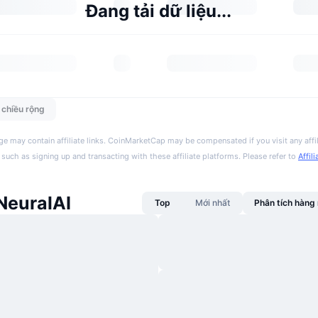
Đang tải dữ liệu...
n chiều rộng
ge may contain affiliate links. CoinMarketCap may be compensated if you visit any affil
 such as signing up and transacting with these affiliate platforms. Please refer to
Affil
NeuralAI
Top
Mới nhất
Phân tích hàn