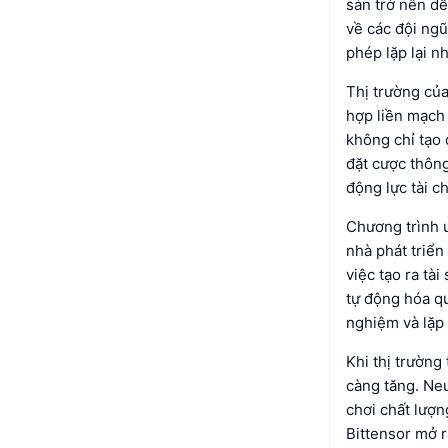
sản trở nên dễ
về các đội ngũ
phép lặp lại n
Thị trường củ
hợp liền mạch 
không chỉ tạo 
đặt cược thôn
động lực tài ch
Chương trình ư
nhà phát triển
việc tạo ra tà
tự động hóa qu
nghiệm và lặp 
Khi thị trường
càng tăng. Neu
chơi chất lượn
Bittensor mở r