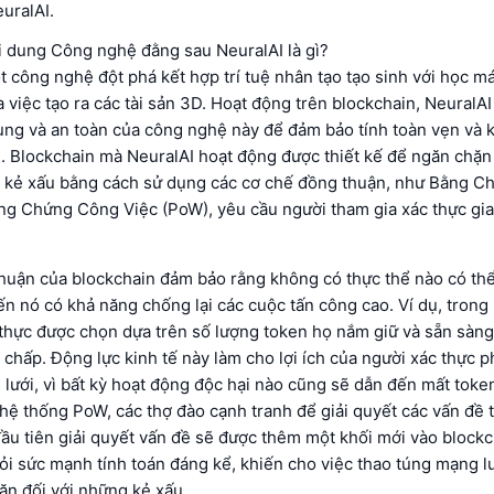
euralAI.
i dung Công nghệ đằng sau NeuralAI là gì?
t công nghệ đột phá kết hợp trí tuệ nhân tạo tạo sinh với học m
việc tạo ra các tài sản 3D. Hoạt động trên blockchain, NeuralAI
rung và an toàn của công nghệ này để đảm bảo tính toàn vẹn và 
u. Blockchain mà NeuralAI hoạt động được thiết kế để ngăn chặn
 kẻ xấu bằng cách sử dụng các cơ chế đồng thuận, như Bằng 
ng Chứng Công Việc (PoW), yêu cầu người tham gia xác thực gia
huận của blockchain đảm bảo rằng không có thực thể nào có thể
ến nó có khả năng chống lại các cuộc tấn công cao. Ví dụ, trong
thực được chọn dựa trên số lượng token họ nắm giữ và sẵn sàng
ế chấp. Động lực kinh tế này làm cho lợi ích của người xác thực 
lưới, vì bất kỳ hoạt động độc hại nào cũng sẽ dẫn đến mất toke
hệ thống PoW, các thợ đào cạnh tranh để giải quyết các vấn đề
đầu tiên giải quyết vấn đề sẽ được thêm một khối mới vào block
hỏi sức mạnh tính toán đáng kể, khiến cho việc thao túng mạng lư
ăn đối với những kẻ xấu.