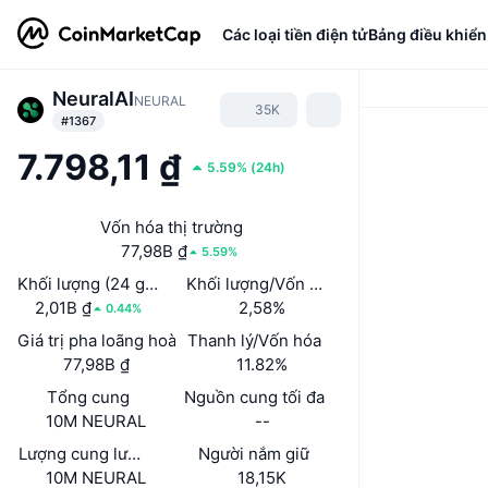
Các loại tiền điện tử
Bảng điều khiển
NeuralAI
NEURAL
35K
#1367
7.798,11 ₫
5.59%
(
24h
)
Vốn hóa thị trường
77,98B ₫
5.59%
Khối lượng (24 giờ)
Khối lượng/Vốn hóa thị trường (24h)
2,01B ₫
2,58%
0.44%
Giá trị pha loãng hoàn toàn (FDV)
Thanh lý/Vốn hóa
77,98B ₫
11.82%
Tổng cung
Nguồn cung tối đa
10M NEURAL
--
Lượng cung lưu hành
Người nắm giữ
10M NEURAL
18,15K