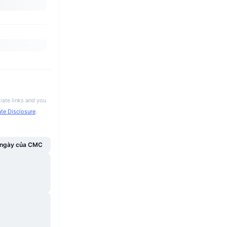
iate links and you
iate Disclosure
.
g ngày của CMC