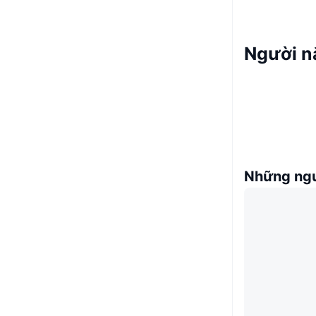
Người n
Những ngư