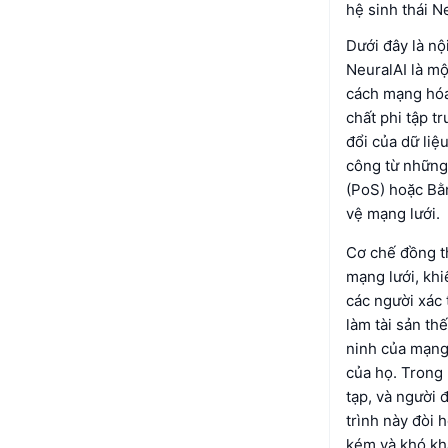
hệ sinh thái N
Dưới đây là nộ
NeuralAI là mộ
cách mạng hóa 
chất phi tập t
đổi của dữ liệ
công từ những
(PoS) hoặc Bằ
vệ mạng lưới.
Cơ chế đồng t
mạng lưới, khi
các người xác 
làm tài sản th
ninh của mạng 
của họ. Trong 
tạp, và người 
trình này đòi 
kém và khó kh