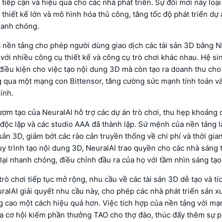
 tiếp cận và hiệu quả cho các nhà phát triển. Sự đổi mới này loạ
 thiết kế lớn và mô hình hóa thủ công, tăng tốc độ phát triển dự
hanh chóng.
a nền tảng cho phép người dùng giao dịch các tài sản 3D bằng N
với nhiều công cụ thiết kế và công cụ trò chơi khác nhau. Hệ sin
điều kiện cho việc tạo nội dung 3D mà còn tạo ra doanh thu ch
g qua một mạng con Bittensor, tăng cường sức mạnh tính toán v
ính.
ơm tạo của NeuralAI hỗ trợ các dự án trò chơi, thu hẹp khoảng 
 độc lập và các studio AAA đã thành lập. Sứ mệnh của nền tảng 
i sản 3D, giảm bớt các rào cản truyền thống về chi phí và thời gi
y trình tạo nội dung 3D, NeuralAI trao quyền cho các nhà sáng 
lại nhanh chóng, điều chỉnh đầu ra của họ với tầm nhìn sáng tạo
 trò chơi tiếp tục mở rộng, nhu cầu về các tài sản 3D dễ tạo và t
ralAI giải quyết nhu cầu này, cho phép các nhà phát triển sản xu
g cao một cách hiệu quả hơn. Việc tích hợp của nền tảng với m
a cơ hội kiếm phần thưởng TAO cho thợ đào, thúc đẩy thêm sự ph