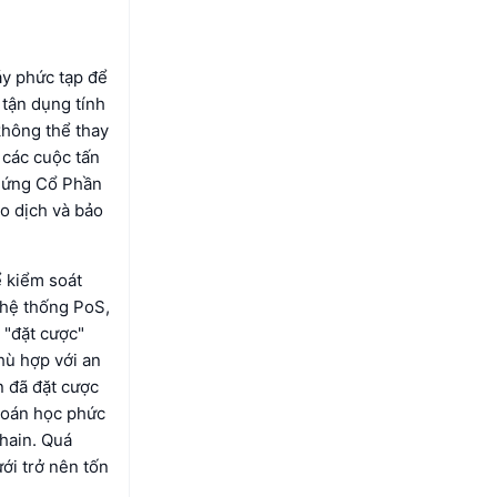
áy phức tạp để
 tận dụng tính
không thể thay
 các cuộc tấn
Chứng Cổ Phần
o dịch và bảo
 kiểm soát
 hệ thống PoS,
 "đặt cược"
phù hợp với an
n đã đặt cược
 toán học phức
chain. Quá
ới trở nên tốn