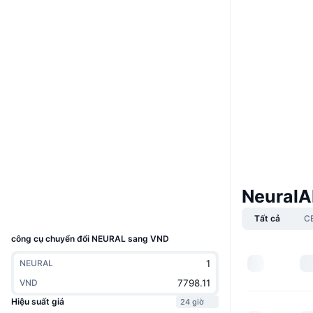
Trang Web
Website
Mạng xã hội
0x32B0...BDe6e1
Hợp đồng
3.9
Xếp hạng (CertiK)
Kiểm toán
etherscan.io
Trình duyệt
Ví
NeuralA
UCID
30528
Tất cả
C
công cụ chuyển đổi NEURAL sang VND
NEURAL
VND
Hiệu suất giá
24 giờ