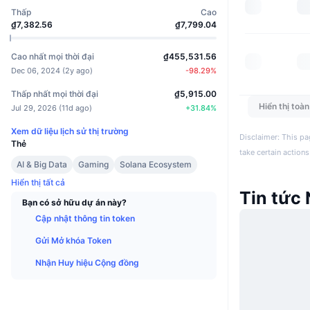
Thấp
Cao
₫7,382.56
₫7,799.04
Cao nhất mọi thời đại
₫455,531.56
Dec 06, 2024
(
2y ago
)
-98.29
%
Thấp nhất mọi thời đại
₫5,915.00
Hiển thị toà
Jul 29, 2026
(
11d ago
)
+
31.84
%
Xem dữ liệu lịch sử thị trường
Disclaimer: This pa
Thẻ
take certain actions
AI & Big Data
Gaming
Solana Ecosystem
Hiển thị tất cả
Tin tức 
Bạn có sở hữu dự án này?
Cập nhật thông tin token
Gửi Mở khóa Token
Nhận Huy hiệu Cộng đồng