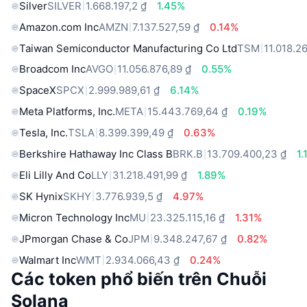
Silver
SILVER
1.668.197,2 ₫
1.45%
Amazon.com Inc
AMZN
7.137.527,59 ₫
0.14%
Taiwan Semiconductor Manufacturing Co Ltd
TSM
11.018.2
Broadcom Inc
AVGO
11.056.876,89 ₫
0.55%
SpaceX
SPCX
2.999.989,61 ₫
6.14%
Meta Platforms, Inc.
META
15.443.769,64 ₫
0.19%
Tesla, Inc.
TSLA
8.399.399,49 ₫
0.63%
Berkshire Hathaway Inc Class B
BRK.B
13.709.400,23 ₫
1.
Eli Lilly And Co
LLY
31.218.491,99 ₫
1.89%
SK Hynix
SKHY
3.776.939,5 ₫
4.97%
Micron Technology Inc
MU
23.325.115,16 ₫
1.31%
JPmorgan Chase & Co
JPM
9.348.247,67 ₫
0.82%
Walmart Inc
WMT
2.934.066,43 ₫
0.24%
Các token phổ biến trên Chuỗi
Solana