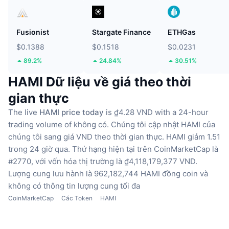
Fusionist
Stargate Finance
ETHGas
$0.1388
$0.1518
$0.0231
89.2%
24.84%
30.51%
HAMI Dữ liệu về giá theo thời
gian thực
The live
HAMI price today
is ₫4.28 VND with a 24-hour
trading volume of không có.
Chúng tôi cập nhật HAMI của
chúng tôi sang giá VND theo thời gian thực.
HAMI giảm 1.51
trong 24 giờ qua.
Thứ hạng hiện tại trên CoinMarketCap là
#2770, với vốn hóa thị trường là ₫4,118,179,377 VND.
Lượng cung lưu hành là 962,182,744 HAMI đồng coin
và
không có thông tin lượng cung tối đa
CoinMarketCap
Các Token
HAMI