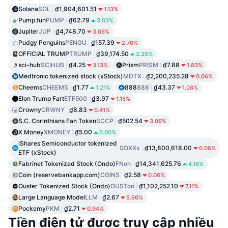
Solana
SOL
₫1,904,601.51
1.13%
Pump.fun
PUMP
₫62.79
3.03%
Jupiter
JUP
₫4,748.70
3.05%
Pudgy Penguins
PENGU
₫157.39
2.70%
OFFICIAL TRUMP
TRUMP
₫39,174.50
2.35%
sci-hub
SCIHUB
₫4.25
Prism
PRISM
₫7.88
3.13%
1.83%
Medtronic tokenized stock (xStock)
MDTX
₫2,200,235.28
0.06%
Cheems
CHEEMS
₫1.77
888
888
₫43.37
1.21%
1.08%
Elon Trump Fart
ETF500
₫3.97
1.15%
Crowny
CRWNY
₫8.83
0.41%
S.C. Corinthians Fan Token
SCCP
₫502.54
3.06%
X Money
XMONEY
₫5.00
0.00%
iShares Semiconductor tokenized
SOXXx
₫13,800,618.00
0.06%
ETF (xStock)
Fabrinet Tokenized Stock (Ondo)
FNon
₫14,341,625.76
4.18%
Coin (reservebankapp.com)
COINS
₫2.58
0.06%
Ouster Tokenized Stock (Ondo)
OUSTon
₫1,102,252.10
7.11%
Large Language Model
LLM
₫2.67
5.60%
Pockemy
PKM
₫2.71
0.94%
Tiền điện tử được truy cập nhiều