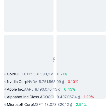
Tài sản trong thế giới thực phổ
biến
Gold
GOLD
112.381.590,9 ₫
0.21%
Nvidia Corp
NVDA
5.751.568,09 ₫
0.10%
Apple Inc.
AAPL
8.190.070,45 ₫
0.45%
Alphabet Inc Class A
GOOGL
9.407.067,4 ₫
1.29%
Microsoft Corp
MSFT
13.078.320,12 ₫
2.54%