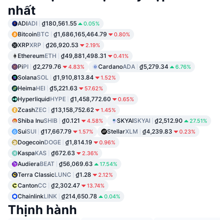
nhất
ADI
ADI
₫180,561.55
0.05%
Bitcoin
BTC
₫1,686,165,464.79
0.80%
XRP
XRP
₫26,920.53
2.19%
Ethereum
ETH
₫49,881,498.31
0.41%
Pi
PI
₫2,279.76
Cardano
ADA
₫5,279.34
4.83%
6.76%
Solana
SOL
₫1,910,813.84
1.52%
Heima
HEI
₫5,221.63
57.62%
Hyperliquid
HYPE
₫1,458,772.60
0.65%
Zcash
ZEC
₫13,158,752.62
1.45%
Shiba Inu
SHIB
₫0.121
SKYAI
SKYAI
₫2,512.90
4.58%
27.51%
Sui
SUI
₫17,667.79
Stellar
XLM
₫4,239.83
1.57%
0.23%
Dogecoin
DOGE
₫1,814.19
0.96%
Kaspa
KAS
₫672.63
2.36%
Audiera
BEAT
₫56,069.63
17.54%
Terra Classic
LUNC
₫1.28
2.12%
Canton
CC
₫2,302.47
13.74%
Chainlink
LINK
₫214,650.78
0.04%
Thịnh hành