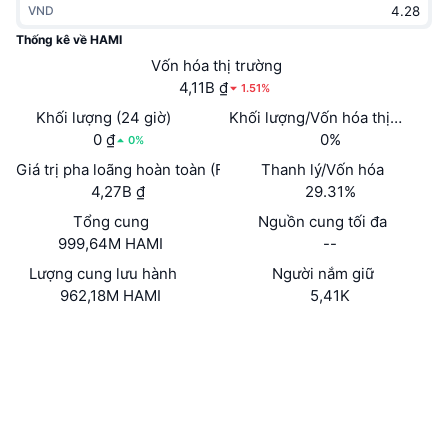
VND
Thịnh hành
Tiền điện tử ETF
Học hỏi
CMC Giao thức Ngữ cảnh Mô hình
Thống kê về HAMI
Mới
Vốn hóa thị trường
Bitcoin ETF
x402
Tin tức
4,11B ₫
1.51%
Tiền mã hóa
Ethereum ETF
Khối lượng (24 giờ)
Khối lượng/Vốn hóa thị trường 
Academy
0 ₫
0%
0%
Chính trị
Giá trị pha loãng hoàn toàn (FDV)
Thanh lý/Vốn hóa
Phân tích kỹ thuật
Nghiên cứu
4,27B ₫
29.31%
Thể thao
Tổng cung
Nguồn cung tối đa
RSI
Video
999,64M HAMI
--
Tài chính
MACD
Lượng cung lưu hành
Người nắm giữ
Bảng thuật ngữ
962,18M HAMI
5,41K
Công nghệ
Trang Web
Website
Phái sinh
Chiến dịch
Mạng xã hội
NFT
Tổng quan
Hợp đồng
4sp2EU...V766RJ
Airdrop
Trình duyệt
solscan.io
Số liệu thống kê NFT giá cao nhất
Thanh lý
Phần thưởng Kim cương
Ví