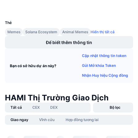
Sự kiện sắp tới
Tỷ lệ tài trợ
Học & Kiếm tiền
UCID
30550
Thẻ
Lịch
Memes
Solana Ecosystem
Animal Memes
Hiển thị tất cả
Để biết thêm thông tin
Lịch ICO
Cập nhật thông tin token
Lịch Sự kiện
Gửi Mở khóa Token
Bạn có sở hữu dự án này?
Nhận Huy hiệu Cộng đồng
HAMI Thị Trường Giao Dịch
Tất cả
CEX
DEX
Bộ lọc
Giao ngay
Vĩnh cửu
Hợp đồng tương lai