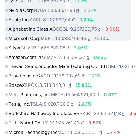
Gold
GOLD
113.765.657,53 ₫
2.07%
Nvidia Corp
NVDA
5.863.911,98 ₫
2.27%
Apple Inc.
AAPL
8.207.537,64 ₫
0.29%
Alphabet Inc Class A
GOOGL
9.297.120,75 ₫
0.96%
Microsoft Corp
MSFT
13.088.466,43 ₫
0.03%
Silver
SILVER
1.665.820,06 ₫
3.05%
Amazon.com Inc
AMZN
7.188.654,27 ₫
0.82%
Taiwan Semiconductor Manufacturing Co Ltd
TSM
11.021.8
Broadcom Inc
AVGO
11.179.992,69 ₫
1.71%
SpaceX
SPCX
3.513.840,01 ₫
15.83%
Meta Platforms, Inc.
META
15.504.521,33 ₫
0.37%
Tesla, Inc.
TSLA
8.620.730,2 ₫
2.83%
Berkshire Hathaway Inc Class B
BRK.B
13.662.371,18 ₫
0.
Eli Lilly And Co
LLY
31.075.261,43 ₫
0.52%
Micron Technology Inc
MU
23.058.335,31 ₫
0.44%