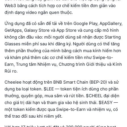
Web3 bằng cách tích hợp cơ chế kiếm tiền đơn giản vào
định dạng video ngắn quen thuộc.
Ứng dụng đã có sẵn để tải về trên Google Play, AppGallery,
GetApps, Galaxy Store và App Store và cung cấp mô hình
không cần đầu vào: mỗi người dùng sẽ nhận được Starting
Glasses miễn phí sau khi đăng ký. Người dùng có thể tăng
thêm phần thưởng của mình bằng cách mua kính hiếm hơn
và khám phá thêm các cơ chế kiếm tiền như Swipe-to-
Earn, Trung tâm Nhiệm vụ, Chương trình Giới thiệu và Kính
Rủi ro.
Cheelee hoạt động trên BNB Smart Chain (BEP-20) và sử
dụng ba loại token. $LEE — token tiện ích dùng cho phần
thưởng, quyên góp, mua sắm và rút tiền. $CHEEL đại diện
cho giá trị dài hạn và tham gia vào hệ sinh thái. $EASY —
một token kiếm được qua Swipe-to-Earn và nhiệm vụ, có
thể trao đổi sau khi niêm yết.