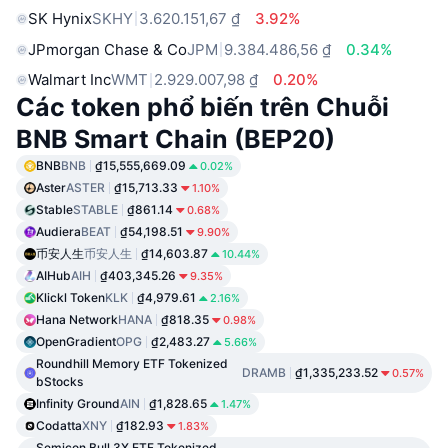
SK Hynix
SKHY
3.620.151,67 ₫
3.92%
JPmorgan Chase & Co
JPM
9.384.486,56 ₫
0.34%
Walmart Inc
WMT
2.929.007,98 ₫
0.20%
Các token phổ biến trên Chuỗi
BNB Smart Chain (BEP20)
BNB
BNB
₫15,555,669.09
0.02%
Aster
ASTER
₫15,713.33
1.10%
Stable
STABLE
₫861.14
0.68%
Audiera
BEAT
₫54,198.51
9.90%
币安人生
币安人生
₫14,603.87
10.44%
AIHub
AIH
₫403,345.26
9.35%
Klickl Token
KLK
₫4,979.61
2.16%
Hana Network
HANA
₫818.35
0.98%
OpenGradient
OPG
₫2,483.27
5.66%
Roundhill Memory ETF Tokenized
DRAMB
₫1,335,233.52
0.57%
bStocks
Infinity Ground
AIN
₫1,828.65
1.47%
Codatta
XNY
₫182.93
1.83%
Semicon Bull 3X ETF Tokenized