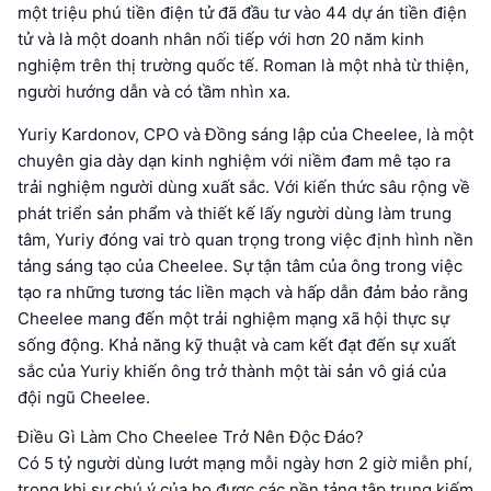
một triệu phú tiền điện tử đã đầu tư vào 44 dự án tiền điện
tử và là một doanh nhân nối tiếp với hơn 20 năm kinh
nghiệm trên thị trường quốc tế. Roman là một nhà từ thiện,
người hướng dẫn và có tầm nhìn xa.
Yuriy Kardonov, CPO và Đồng sáng lập của Cheelee, là một
chuyên gia dày dạn kinh nghiệm với niềm đam mê tạo ra
trải nghiệm người dùng xuất sắc. Với kiến thức sâu rộng về
phát triển sản phẩm và thiết kế lấy người dùng làm trung
tâm, Yuriy đóng vai trò quan trọng trong việc định hình nền
tảng sáng tạo của Cheelee. Sự tận tâm của ông trong việc
tạo ra những tương tác liền mạch và hấp dẫn đảm bảo rằng
Cheelee mang đến một trải nghiệm mạng xã hội thực sự
sống động. Khả năng kỹ thuật và cam kết đạt đến sự xuất
sắc của Yuriy khiến ông trở thành một tài sản vô giá của
đội ngũ Cheelee.
Điều Gì Làm Cho Cheelee Trở Nên Độc Đáo?
Có 5 tỷ người dùng lướt mạng mỗi ngày hơn 2 giờ miễn phí,
trong khi sự chú ý của họ được các nền tảng tập trung kiếm