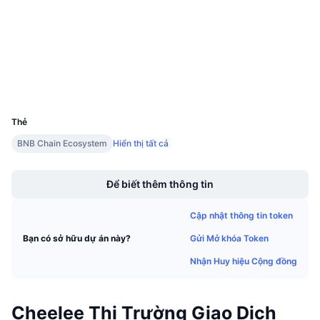
Kiểm toán
Sự kiện sắp tới
Tỷ lệ tài trợ
Học & Kiếm tiền
bscscan.com
Trình duyệt
Lịch
Ví
UCID
Lịch ICO
23054
Thẻ
Lịch Sự kiện
BNB Chain Ecosystem
Hiển thị tất cả
Boost
Để biết thêm thông tin
Cập nhật thông tin token
Gửi Mở khóa Token
Bạn có sở hữu dự án này?
Nhận Huy hiệu Cộng đồng
Cheelee Thị Trường Giao Dịch