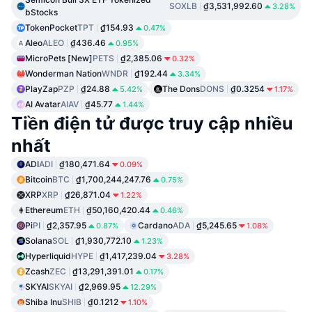
SOXLB
₫3,531,992.60
3.28%
bStocks
TokenPocket
TPT
₫154.93
0.47%
Aleo
ALEO
₫436.46
0.95%
MicroPets [New]
PETS
₫2,385.06
0.32%
Wonderman Nation
WNDR
₫192.44
3.34%
PlayZap
PZP
₫24.88
The Dons
DONS
₫0.3254
5.42%
1.17%
AI Avatar
AIAV
₫45.77
1.44%
Tiền điện tử được truy cập nhiều
nhất
ADI
ADI
₫180,471.64
0.09%
Bitcoin
BTC
₫1,700,244,247.76
0.75%
XRP
XRP
₫26,871.04
1.22%
Ethereum
ETH
₫50,160,420.44
0.46%
Pi
PI
₫2,357.95
Cardano
ADA
₫5,245.65
0.87%
1.08%
Solana
SOL
₫1,930,772.10
1.23%
Hyperliquid
HYPE
₫1,417,239.04
3.28%
Zcash
ZEC
₫13,291,391.01
0.17%
SKYAI
SKYAI
₫2,969.95
12.29%
Shiba Inu
SHIB
₫0.1212
1.10%