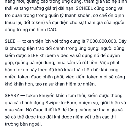
năng mới, quảng cáo trong ứng dụng, tham gia vào hệ sinh
thái và tăng trưởng giá trị dài hạn. $CHEEL cũng đóng vai
trò quan trọng trong quản lý thanh khoản, cơ chế ổn định
(mua lại, đốt token) và đại diện cho sự tham gia của người
dùng trong mô hình DAO.
$LEE — token tiện ích với tổng cung là 7.000.000.000. Đây
là phương tiện trao đổi chính trong ứng dụng: người dùng
kiếm được $LEE khi xem video và sử dụng nó để quyên
góp, quảng bá nội dung, mua sắm và rút tiền. Việc phát
hành token này theo độ khó khai thác tiến bộ: khi càng
nhiều token được phân phối, việc kiếm token mới sẽ càng
khó khăn hơn, tạo ra sự khan hiếm tự nhiên.
$EASY — token khuyến khích tạm thời, kiếm được thông
qua các hành động Swipe-to-Earn, nhiệm vụ, giới thiệu và
mua sắm. Nó được thiết kế để tăng cường sự tham gia và
sẽ có thể được trao đổi khi được niêm yết trên các thị
trường bên ngoài.