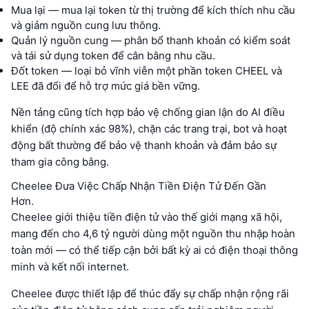
Mua lại — mua lại token từ thị trường để kích thích nhu cầu
và giảm nguồn cung lưu thông.
Quản lý nguồn cung — phân bổ thanh khoản có kiểm soát
và tái sử dụng token để cân bằng nhu cầu.
Đốt token — loại bỏ vĩnh viễn một phần token CHEEL và
LEE đã đổi để hỗ trợ mức giá bền vững.
Nền tảng cũng tích hợp bảo vệ chống gian lận do AI điều
khiển (độ chính xác 98%), chặn các trang trại, bot và hoạt
động bất thường để bảo vệ thanh khoản và đảm bảo sự
tham gia công bằng.
Cheelee Đưa Việc Chấp Nhận Tiền Điện Tử Đến Gần
Hơn.
Cheelee giới thiệu tiền điện tử vào thế giới mạng xã hội,
mang đến cho 4,6 tỷ người dùng một nguồn thu nhập hoàn
toàn mới — có thể tiếp cận bởi bất kỳ ai có điện thoại thông
minh và kết nối internet.
Cheelee được thiết lập để thúc đẩy sự chấp nhận rộng rãi