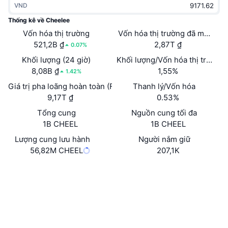
VND
Thịnh hành
Tiền điện tử ETF
Học hỏi
CMC Giao thức Ngữ cảnh Mô hình
Thống kê về Cheelee
Vốn hóa thị trường
Mới
Vốn hóa thị trường đã mở khóa
Bitcoin ETF
x402
Tin tức
521,2B ₫
2,87T ₫
0.07%
Tiền mã hóa
Ethereum ETF
Khối lượng (24 giờ)
Khối lượng/Vốn hóa thị trường 
Academy
8,08B ₫
1,55%
1.42%
Chính trị
Giá trị pha loãng hoàn toàn (FDV)
Thanh lý/Vốn hóa
Phân tích kỹ thuật
Nghiên cứu
9,17T ₫
0.53%
Thể thao
Tổng cung
Nguồn cung tối đa
RSI
Video
1B CHEEL
1B CHEEL
Tài chính
MACD
Lượng cung lưu hành
Người nắm giữ
Bảng thuật ngữ
56,82M CHEEL
207,1K
Công nghệ
Trang Web
Website
Whitepaper
Phái sinh
Chiến dịch
NFT
Mạng xã hội
Tổng quan
Airdrop
Hợp đồng
Số liệu thống kê NFT giá cao nhất
0x1F1C...8e3DB0
Thanh lý
4.4
Phần thưởng Kim cương
Xếp hạng (CertiK)