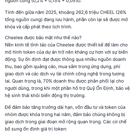
nguồn cung (0,2% + 0,15% + 0,05%).
Tính đến giữa năm 2025, khoảng 262,6 triệu CHEEL (26%
tổng nguồn cung) đang lưu hành, phần còn lại sẽ được mở
khóa và cấp phát theo lịch trình.
Cheelee được bảo mật như thế nào?
Nền kinh tế tỉnh táo của Cheelee được thiết kế để làm cho
mô hình token của dự án trở nên kháng cự hơn với sự biến
động. Sự ổn định đạt được thông qua nhiều nguồn doanh
thu, bao gồm quảng cáo, mua sắm trong ứng dụng, phí
giao dịch và các dịch vụ tài chính công nghệ trong tương
lai. Quan trọng là, 70% doanh thu được phân phối lại cho
người dùng, trong khi một phần hỗ trợ Quỹ Ổn Định, bảo vệ
hệ sinh thái khỏi biến động thị trường.
Để đảm bảo tăng trưởng dài hạn, vốn đầu tư và token của
nhóm được khóa trong hai năm, đảm bảo chúng không bị
giao dịch trong giai đoạn mở rộng quan trọng. Các cơ chế
bổ sung ổn định giá trị token: