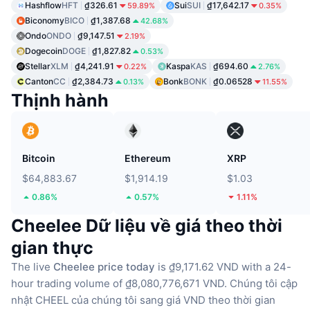
Hashflow
HFT
₫326.61
Sui
SUI
₫17,642.17
59.89%
0.35%
Biconomy
BICO
₫1,387.68
42.68%
Ondo
ONDO
₫9,147.51
2.19%
Dogecoin
DOGE
₫1,827.82
0.53%
Stellar
XLM
₫4,241.91
Kaspa
KAS
₫694.60
0.22%
2.76%
Canton
CC
₫2,384.73
Bonk
BONK
₫0.06528
0.13%
11.55%
Thịnh hành
Bitcoin
Ethereum
XRP
$64,883.67
$1,914.19
$1.03
0.86%
0.57%
1.11%
Cheelee Dữ liệu về giá theo thời
gian thực
The live
Cheelee price today
is ₫9,171.62 VND with a 24-
hour trading volume of ₫8,080,776,671 VND.
Chúng tôi cập
nhật CHEEL của chúng tôi sang giá VND theo thời gian