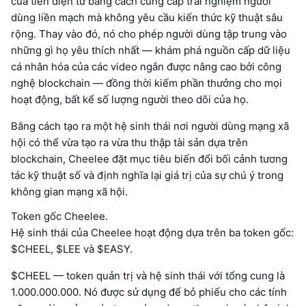
của tiền điện tử bằng cách cung cấp trải nghiệm người
dùng liền mạch mà không yêu cầu kiến thức kỹ thuật sâu
rộng. Thay vào đó, nó cho phép người dùng tập trung vào
những gì họ yêu thích nhất — khám phá nguồn cấp dữ liệu
cá nhân hóa của các video ngắn được nâng cao bởi công
nghệ blockchain — đồng thời kiếm phần thưởng cho mọi
hoạt động, bất kể số lượng người theo dõi của họ.
Bằng cách tạo ra một hệ sinh thái nơi người dùng mạng xã
hội có thể vừa tạo ra vừa thu thập tài sản dựa trên
blockchain, Cheelee đặt mục tiêu biến đổi bối cảnh tương
tác kỹ thuật số và định nghĩa lại giá trị của sự chú ý trong
không gian mạng xã hội.
Token gốc Cheelee.
Hệ sinh thái của Cheelee hoạt động dựa trên ba token gốc:
$CHEEL, $LEE và $EASY.
$CHEEL — token quản trị và hệ sinh thái với tổng cung là
1.000.000.000. Nó được sử dụng để bỏ phiếu cho các tính