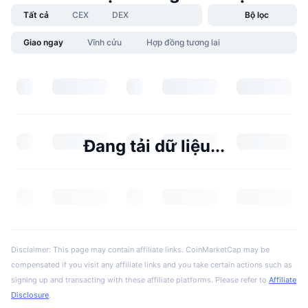
Tất cả
CEX
DEX
Bộ lọc
Giao ngay
Vĩnh cửu
Hợp đồng tương lai
Đang tải dữ liệu...
Disclaimer: This page may contain affiliate links. CoinMarketCap may be
compensated if you visit any affiliate links and you take certain actions such as
signing up and transacting with these affiliate platforms. Please refer to
Affiliate
Disclosure
.