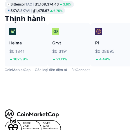
Bittensor
TAO
₫5,169,374.43
3.10%
SKYAI
SKYAI
₫1,475.67
6.75%
Thịnh hành
Heima
Grvt
Pi
$0.1841
$0.3191
$0.08695
102.99%
21.11%
4.44%
CoinMarketCap
Các loại tiền điện tử
BitConnect