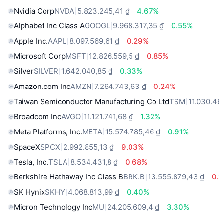
Nvidia Corp
NVDA
5.823.245,41 ₫
4.67%
Alphabet Inc Class A
GOOGL
9.968.317,35 ₫
0.55%
Apple Inc.
AAPL
8.097.569,61 ₫
0.29%
Microsoft Corp
MSFT
12.826.559,5 ₫
0.85%
Silver
SILVER
1.642.040,85 ₫
0.33%
Amazon.com Inc
AMZN
7.264.743,63 ₫
0.24%
Taiwan Semiconductor Manufacturing Co Ltd
TSM
11.030.4
Broadcom Inc
AVGO
11.121.741,68 ₫
1.32%
Meta Platforms, Inc.
META
15.574.785,46 ₫
0.91%
SpaceX
SPCX
2.992.855,13 ₫
9.03%
Tesla, Inc.
TSLA
8.534.431,8 ₫
0.68%
Berkshire Hathaway Inc Class B
BRK.B
13.555.879,43 ₫
0
SK Hynix
SKHY
4.068.813,99 ₫
0.40%
Micron Technology Inc
MU
24.205.609,4 ₫
3.30%