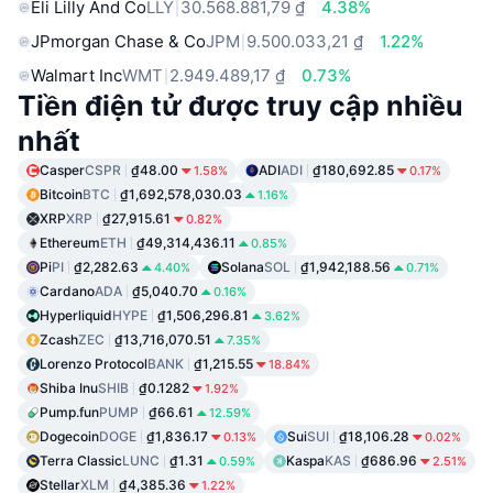
Eli Lilly And Co
LLY
30.568.881,79 ₫
4.38%
JPmorgan Chase & Co
JPM
9.500.033,21 ₫
1.22%
Walmart Inc
WMT
2.949.489,17 ₫
0.73%
Tiền điện tử được truy cập nhiều
nhất
Casper
CSPR
₫48.00
ADI
ADI
₫180,692.85
1.58%
0.17%
Bitcoin
BTC
₫1,692,578,030.03
1.16%
XRP
XRP
₫27,915.61
0.82%
Ethereum
ETH
₫49,314,436.11
0.85%
Pi
PI
₫2,282.63
Solana
SOL
₫1,942,188.56
4.40%
0.71%
Cardano
ADA
₫5,040.70
0.16%
Hyperliquid
HYPE
₫1,506,296.81
3.62%
Zcash
ZEC
₫13,716,070.51
7.35%
Lorenzo Protocol
BANK
₫1,215.55
18.84%
Shiba Inu
SHIB
₫0.1282
1.92%
Pump.fun
PUMP
₫66.61
12.59%
Dogecoin
DOGE
₫1,836.17
Sui
SUI
₫18,106.28
0.13%
0.02%
Terra Classic
LUNC
₫1.31
Kaspa
KAS
₫686.96
0.59%
2.51%
Stellar
XLM
₫4,385.36
1.22%