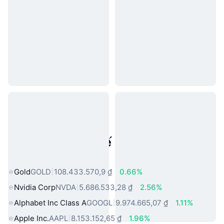
Tài sản trong thế giới thực phổ
biến
Gold
GOLD
108.433.570,9 ₫
0.66%
Nvidia Corp
NVDA
5.686.533,28 ₫
2.56%
Alphabet Inc Class A
GOOGL
9.974.665,07 ₫
1.11%
Apple Inc.
AAPL
8.153.152,65 ₫
1.96%