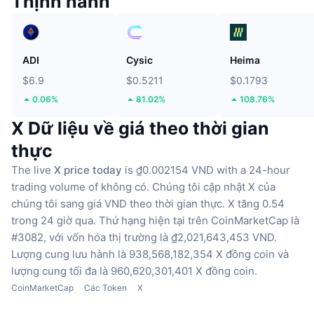
Thịnh hành
ADI
Cysic
Heima
$6.9
$0.5211
$0.1793
0.06%
81.02%
108.76%
X Dữ liệu về giá theo thời gian
thực
The live
X price today
is ₫0.002154 VND with a 24-hour
trading volume of không có.
Chúng tôi cập nhật X của
chúng tôi sang giá VND theo thời gian thực.
X tăng 0.54
trong 24 giờ qua.
Thứ hạng hiện tại trên CoinMarketCap là
#3082, với vốn hóa thị trường là ₫2,021,643,453 VND.
Lượng cung lưu hành là 938,568,182,354 X đồng coin
và
lượng cung tối đa là 960,620,301,401 X đồng coin.
CoinMarketCap
Các Token
X