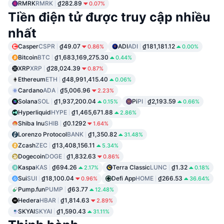
RMRK
RMRK
₫282.89
0.07%
Tiền điện tử được truy cập nhiều
nhất
Casper
CSPR
₫49.07
ADI
ADI
₫181,181.12
0.86%
0.00%
Bitcoin
BTC
₫1,683,169,275.30
0.44%
XRP
XRP
₫28,024.39
0.87%
Ethereum
ETH
₫48,991,415.40
0.06%
Cardano
ADA
₫5,006.96
2.23%
Solana
SOL
₫1,937,200.04
Pi
PI
₫2,193.59
0.15%
0.66%
Hyperliquid
HYPE
₫1,465,671.88
2.86%
Shiba Inu
SHIB
₫0.1292
1.64%
Lorenzo Protocol
BANK
₫1,350.82
31.48%
Zcash
ZEC
₫13,408,156.11
5.34%
Dogecoin
DOGE
₫1,832.63
0.86%
Kaspa
KAS
₫694.26
Terra Classic
LUNC
₫1.32
2.17%
0.18%
Sui
SUI
₫18,100.04
Defi App
HOME
₫266.53
0.96%
36.64%
Pump.fun
PUMP
₫63.77
12.48%
Hedera
HBAR
₫1,814.63
2.89%
SKYAI
SKYAI
₫1,590.43
31.11%