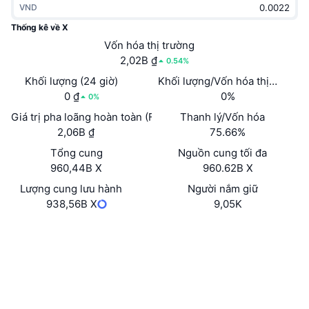
VND
Thịnh hành
Tiền điện tử ETF
Học hỏi
CMC Giao thức Ngữ cảnh Mô hình
Thống kê về X
Mới
Vốn hóa thị trường
Bitcoin ETF
x402
Tin tức
2,02B ₫
0.54%
Tiền mã hóa
Ethereum ETF
Khối lượng (24 giờ)
Khối lượng/Vốn hóa thị trường 
Academy
0 ₫
0%
0%
Chính trị
Giá trị pha loãng hoàn toàn (FDV)
Thanh lý/Vốn hóa
Phân tích kỹ thuật
Nghiên cứu
2,06B ₫
75.66%
Thể thao
Tổng cung
Nguồn cung tối đa
RSI
Video
960,44B X
960.62B X
Tài chính
MACD
Lượng cung lưu hành
Người nắm giữ
Bảng thuật ngữ
938,56B X
9,05K
Công nghệ
Trang Web
Website
Whitepaper
Phái sinh
Chiến dịch
Mạng xã hội
NFT
Tổng quan
Airdrop
Hợp đồng
0xa628...352372
3.6
Xếp hạng (CertiK)
Số liệu thống kê NFT giá cao nhất
Thanh lý
Phần thưởng Kim cương
Kiểm toán