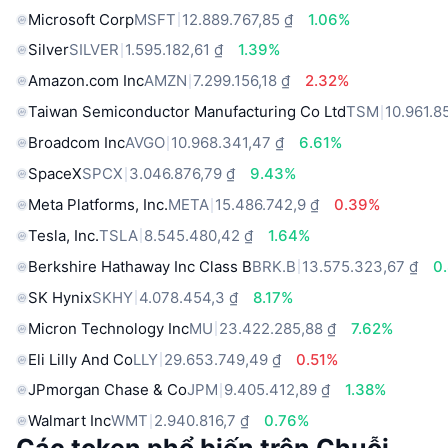
Microsoft Corp
MSFT
12.889.767,85 ₫
1.06%
Silver
SILVER
1.595.182,61 ₫
1.39%
Amazon.com Inc
AMZN
7.299.156,18 ₫
2.32%
Taiwan Semiconductor Manufacturing Co Ltd
TSM
10.961.8
Broadcom Inc
AVGO
10.968.341,47 ₫
6.61%
SpaceX
SPCX
3.046.876,79 ₫
9.43%
Meta Platforms, Inc.
META
15.486.742,9 ₫
0.39%
Tesla, Inc.
TSLA
8.545.480,42 ₫
1.64%
Berkshire Hathaway Inc Class B
BRK.B
13.575.323,67 ₫
0
SK Hynix
SKHY
4.078.454,3 ₫
8.17%
Micron Technology Inc
MU
23.422.285,88 ₫
7.62%
Eli Lilly And Co
LLY
29.653.749,49 ₫
0.51%
JPmorgan Chase & Co
JPM
9.405.412,89 ₫
1.38%
Walmart Inc
WMT
2.940.816,7 ₫
0.76%