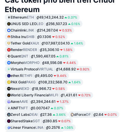
Các token phổ biến trên Chuỗi
Ethereum
Ethereum
ETH
₫49,143,244.32
0.37%
UNUS SED LEO
LEO
₫256,507.23
0.15%
Chainlink
LINK
₫214,267.04
0.53%
Shiba Inu
SHIB
₫0.1306
0.52%
Tether Gold
XAUt
₫107,987,034.10
1.64%
Render
RENDER
₫35,306.10
1.58%
Quant
QNT
₫1,590,467.05
0.81%
Morpho
MORPHO
₫48,556.08
4.44%
Virtuals Protocol
VIRTUAL
₫14,688.92
0.92%
ether.fi
ETHFI
₫9,495.00
9.44%
PAX Gold
PAXG
₫108,232,568.70
1.64%
Nexo
NEXO
₫18,966.72
0.58%
World Liberty Financial
WLFI
₫1,431.61
0.72%
Aave
AAVE
₫2,394,244.61
1.37%
AINFT
NFT
₫0.007047
0.07%
Zero1 Labs
DEAI
₫27.36
dForce
DF
₫2.64
3.66%
0.07%
SharedStake
SGT
₫280.85
0.07%
Linear Finance
LINA
₫0.2576
1.08%