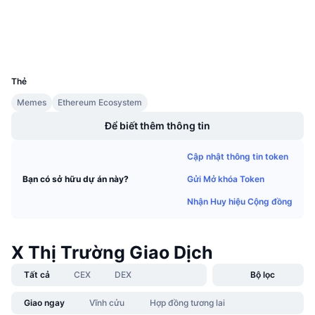
Sự kiện sắp tới
Trình duyệt
etherscan.io
Tỷ lệ tài trợ
Học & Kiếm tiền
Ví
UCID
27704
Lịch
Thẻ
Lịch ICO
Memes
Ethereum Ecosystem
Để biết thêm thông tin
Lịch Sự kiện
Cập nhật thông tin token
Gửi Mở khóa Token
Bạn có sở hữu dự án này?
Nhận Huy hiệu Cộng đồng
X Thị Trường Giao Dịch
Tất cả
CEX
DEX
Bộ lọc
Giao ngay
Vĩnh cửu
Hợp đồng tương lai