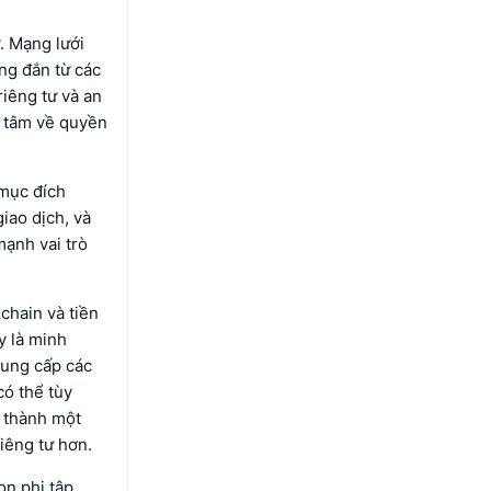
. Mạng lưới
ng đắn từ các
riêng tư và an
n tâm về quyền
 mục đích
giao dịch, và
ạnh vai trò
chain và tiền
y là minh
cung cấp các
có thể tùy
ở thành một
iêng tư hơn.
ọn phi tập