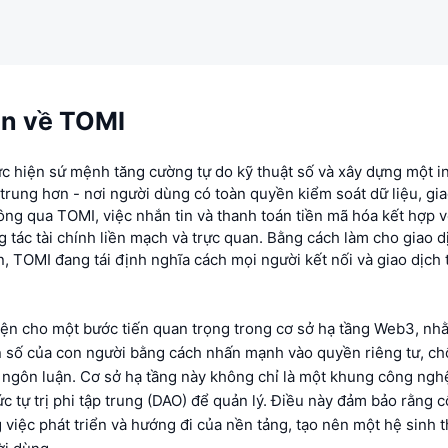
in về TOMI
c hiện sứ mệnh tăng cường tự do kỹ thuật số và xây dựng một i
 trung hơn - nơi người dùng có toàn quyền kiểm soát dữ liệu, gia
ông qua TOMI, việc nhắn tin và thanh toán tiền mã hóa kết hợp v
 tác tài chính liền mạch và trực quan. Bằng cách làm cho giao 
, TOMI đang tái định nghĩa cách mọi người kết nối và giao dịch t
iện cho một bước tiến quan trọng trong cơ sở hạ tầng Web3, n
 số của con người bằng cách nhấn mạnh vào quyền riêng tư, c
o ngôn luận. Cơ sở hạ tầng này không chỉ là một khung công ngh
c tự trị phi tập trung (DAO) để quản lý. Điều này đảm bảo rằng 
g việc phát triển và hướng đi của nền tảng, tạo nên một hệ sinh t