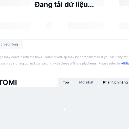
Đang tải dữ liệu...
n chiều rộng
ge may contain affiliate links. CoinMarketCap may be compensated if you visit any affil
 such as signing up and transacting with these affiliate platforms. Please refer to
Affil
 TOMI
Top
Mới nhất
Phân tích hàn