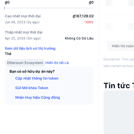
₫0
₫0
Cao nhất mọi thời đại
₫187,129.02
Jun 06, 2023
(
3y ago
)
-100
%
Thấp nhất mọi thời đại
Apr 25, 2026
(
3m ago
)
Không Có Dữ Liệu
Hiển thị toà
Xem dữ liệu lịch sử thị trường
Thẻ
Disclaimer: This pa
Ethereum Ecosystem
Hiển thị tất cả
take certain actions
Bạn có sở hữu dự án này?
Cập nhật thông tin token
Tin tức
Gửi Mở khóa Token
Nhận Huy hiệu Cộng đồng