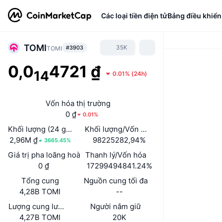
Các loại tiền điện tử
Bảng điều khiển
TOMI
35K
#3903
TOMI
0,0
4721 ₫
14
0.01%
(
24h
)
Vốn hóa thị trường
0 ₫
0.01%
Khối lượng (24 giờ)
Khối lượng/Vốn hóa thị trường (24h)
2,96M ₫
98225282,94%
3665.45%
Giá trị pha loãng hoàn toàn (FDV)
Thanh lý/Vốn hóa
0 ₫
17299494841.24%
Tổng cung
Nguồn cung tối đa
4,28B TOMI
--
Lượng cung lưu hành
Người nắm giữ
4,27B TOMI
20K