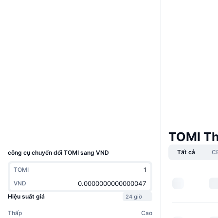
Trang Web
Website
Whitepaper
Mạng xã hội
Hợp đồng
0x4385...c83449
3.4
Xếp hạng (CertiK)
Kiểm toán
etherscan.io
Trình duyệt
Ví
TOMI Th
UCID
23246
Tất cả
C
công cụ chuyển đổi TOMI sang VND
TOMI
VND
Hiệu suất giá
24 giờ
Thấp
Cao