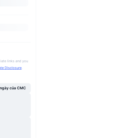
iate links and you
iate Disclosure
.
g ngày của CMC