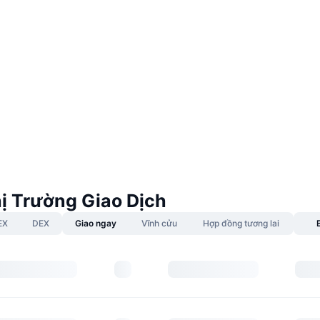
ị Trường Giao Dịch
EX
DEX
Giao ngay
Vĩnh cửu
Hợp đồng tương lai