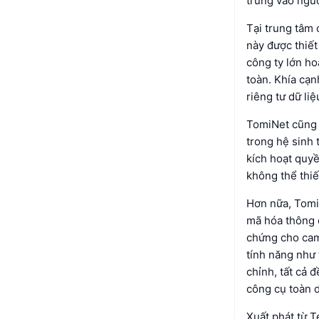
trung vào ngư
Tại trung tâm 
này được thiết
công ty lớn ho
toàn. Khía cạn
riêng tư dữ li
TomiNet cũng 
trong hệ sinh 
kích hoạt quy
không thể thiế
Hơn nữa, TomiN
mã hóa thông q
chứng cho cam
tính năng như 
chỉnh, tất cả 
công cụ toàn d
Xuất phát từ T