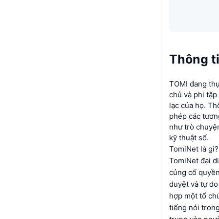
Thông t
TOMI đang thự
chủ và phi tập
lạc của họ. Th
phép các tương
như trò chuyện
kỹ thuật số.
TomiNet là gì?
TomiNet đại d
củng cố quyền
duyệt và tự d
hợp một tổ chứ
tiếng nói tron