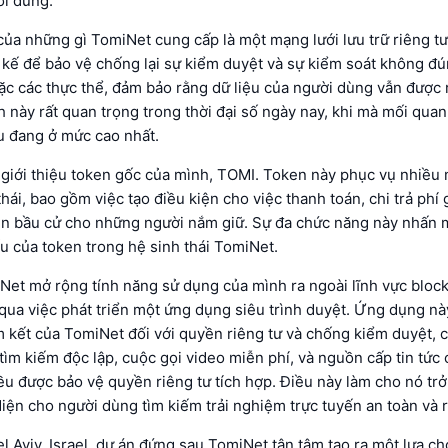
ời dùng.
của những gì TomiNet cung cấp là một mạng lưới lưu trữ riêng tư
 kế để bảo vệ chống lại sự kiểm duyệt và sự kiểm soát không đú
ặc các thực thể, đảm bảo rằng dữ liệu của người dùng vẫn được 
h này rất quan trọng trong thời đại số ngày nay, khi mà mối qua
ệu đang ở mức cao nhất.
giới thiệu token gốc của mình, TOMI. Token này phục vụ nhiều
thái, bao gồm việc tạo điều kiện cho việc thanh toán, chi trả phí 
ền bầu cử cho những người nắm giữ. Sự đa chức năng này nhấn m
u của token trong hệ sinh thái TomiNet.
et mở rộng tính năng sử dụng của mình ra ngoài lĩnh vực block
ua việc phát triển một ứng dụng siêu trình duyệt. Ứng dụng nà
 kết của TomiNet đối với quyền riêng tư và chống kiểm duyệt, 
tìm kiếm độc lập, cuộc gọi video miễn phí, và nguồn cấp tin tức 
đều được bảo vệ quyền riêng tư tích hợp. Điều này làm cho nó tr
iện cho người dùng tìm kiếm trải nghiệm trực tuyến an toàn và r
el Aviv, Israel, dự án đứng sau TomiNet tận tâm tạo ra một lựa ch