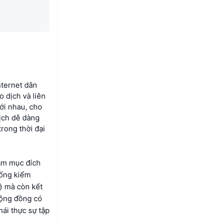
nternet dân
o dịch và liên
ới nhau, cho
dịch dễ dàng
rong thời đại
hằm mục đích
hống kiểm
ệ mà còn kết
cộng đồng có
hái thực sự tập