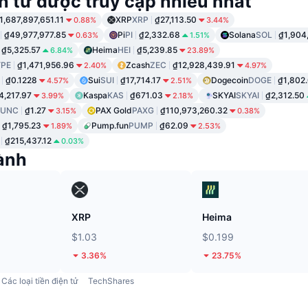
n tử được truy cập nhiều nhất
1,687,897,651.11
XRP
XRP
₫27,113.50
0.88%
3.44%
₫49,977,977.85
Pi
PI
₫2,332.68
Solana
SOL
₫1,904
0.63%
1.51%
₫5,325.57
Heima
HEI
₫5,239.85
6.84%
23.89%
PE
₫1,471,956.96
Zcash
ZEC
₫12,928,439.91
2.40%
4.97%
₫0.1228
Sui
SUI
₫17,714.17
Dogecoin
DOGE
₫1,802
4.57%
2.51%
4,217.97
Kaspa
KAS
₫671.03
SKYAI
SKYAI
₫2,312.50
3.99%
2.18%
LUNC
₫1.27
PAX Gold
PAXG
₫110,973,260.32
3.15%
0.38%
₫1,795.23
Pump.fun
PUMP
₫62.09
1.89%
2.53%
₫215,437.12
0.03%
ành
XRP
Heima
$1.03
$0.199
3.36%
23.75%
Các loại tiền điện tử
TechShares