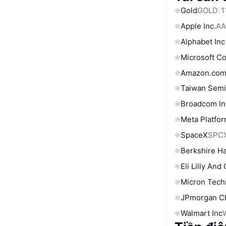
Gold
GOLD
1
Apple Inc.
AA
Alphabet Inc
Microsoft C
Amazon.com
Taiwan Semi
Broadcom In
Meta Platfor
SpaceX
SPC
Berkshire Ha
Eli Lilly And
Micron Tech
JPmorgan C
Walmart Inc