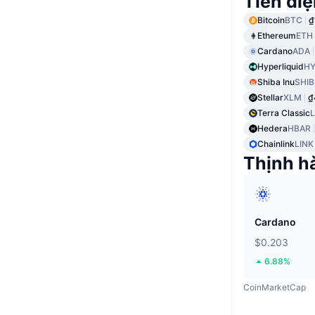
Tiền điệ
Bitcoin
BTC
₫
Ethereum
ETH
Cardano
ADA
Hyperliquid
HY
Shiba Inu
SHIB
Stellar
XLM
₫
Terra Classic
Hedera
HBAR
Chainlink
LINK
Thịnh h
Cardano
$0.203
6.88%
CoinMarketCap