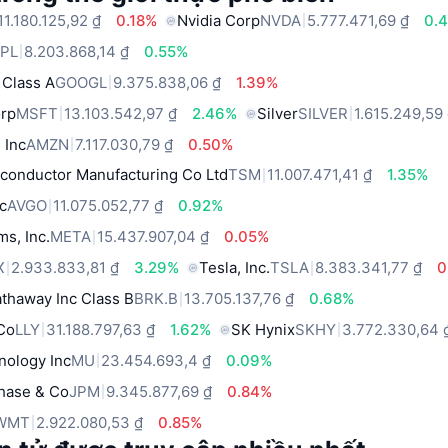
11.180.125,92 ₫
0.18%
Nvidia Corp
NVDA
5.777.471,69 ₫
0.
PL
8.203.868,14 ₫
0.55%
 Class A
GOOGL
9.375.838,06 ₫
1.39%
orp
MSFT
13.103.542,97 ₫
2.46%
Silver
SILVER
1.615.249,59
 Inc
AMZN
7.117.030,79 ₫
0.50%
conductor Manufacturing Co Ltd
TSM
11.007.471,41 ₫
1.35%
c
AVGO
11.075.052,77 ₫
0.92%
ms, Inc.
META
15.437.907,04 ₫
0.05%
X
2.933.833,81 ₫
3.29%
Tesla, Inc.
TSLA
8.383.341,77 ₫
0
thaway Inc Class B
BRK.B
13.705.137,76 ₫
0.68%
 Co
LLY
31.188.797,63 ₫
1.62%
SK Hynix
SKHY
3.772.330,64 
nology Inc
MU
23.454.693,4 ₫
0.09%
hase & Co
JPM
9.345.877,69 ₫
0.84%
WMT
2.922.080,53 ₫
0.85%