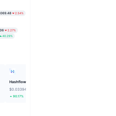
,069.48
2.54%
.06
2.27%
40.29%
Hashflow
Audiera
$0.03394
$2.4
90.17%
0.03%