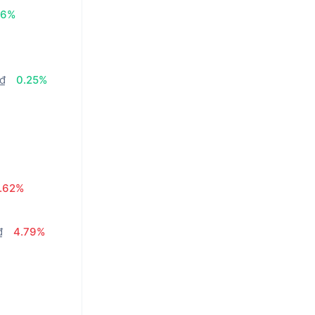
46%
 ₫
0.25%
.62%
₫
4.79%