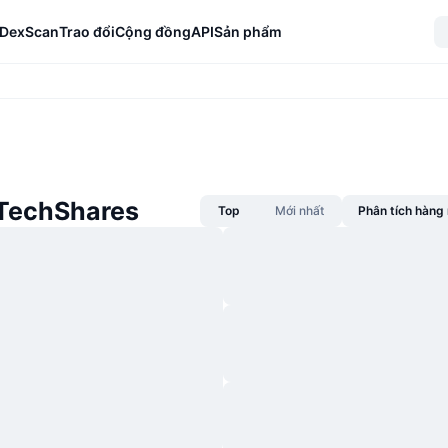
DexScan
Trao đổi
Cộng đồng
API
Sản phẩm
 TechShares
Top
Mới nhất
Phân tích hàn