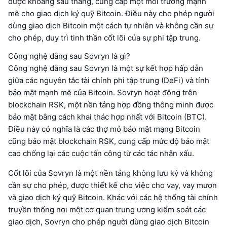
được khoảng sáu tháng, cung cấp một môi trường mạnh
mẽ cho giao dịch ký quỹ Bitcoin. Điều này cho phép người
dùng giao dịch Bitcoin một cách tự nhiên và không cần sự
cho phép, duy trì tinh thần cốt lõi của sự phi tập trung.
Công nghệ đằng sau Sovryn là gì?
Công nghệ đằng sau Sovryn là một sự kết hợp hấp dẫn
giữa các nguyên tắc tài chính phi tập trung (DeFi) và tính
bảo mật mạnh mẽ của Bitcoin. Sovryn hoạt động trên
blockchain RSK, một nền tảng hợp đồng thông minh được
bảo mật bằng cách khai thác hợp nhất với Bitcoin (BTC).
Điều này có nghĩa là các thợ mỏ bảo mật mạng Bitcoin
cũng bảo mật blockchain RSK, cung cấp mức độ bảo mật
cao chống lại các cuộc tấn công từ các tác nhân xấu.
Cốt lõi của Sovryn là một nền tảng không lưu ký và không
cần sự cho phép, được thiết kế cho việc cho vay, vay mượn
và giao dịch ký quỹ Bitcoin. Khác với các hệ thống tài chính
truyền thống nơi một cơ quan trung ương kiểm soát các
giao dịch, Sovryn cho phép người dùng giao dịch Bitcoin