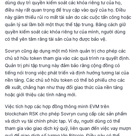
dùng duy trì quyền kiểm soát các khóa riêng tư của họ,
điều này rất quan trọng để truy cập vào quỹ của họ. Điều
này giảm thiểu rủi ro mất tài sản do các cuộc tấn công hoặc
quản lý sai lầm bởi một thực thể tập trung. Bằng cách giữ
quyền kiểm soát các khóa riêng tư của mình, người dùng
có thể yên tâm rằng tài sản của họ được bảo vệ.
Sovryn cũng áp dụng một mô hình quản trị cho phép các
chủ sở hữu token tham gia vào các quá trình ra quyết định.
Quản trị phi tập trung này đảm bảo rằng cộng đồng có
tiếng nói trong việc phát triển và định hướng tương lai của
nền tảng. Các chủ sở hữu token có thể bỏ phiếu cho các
đề xuất, chẳng hạn như thay đổi giao thức của nền tảng
hoặc giới thiệu các tính năng mới.
Việc tích hợp các hợp đồng thông minh EVM trên
blockchain RSK cho phép Sovryn cung cấp các sản phẩm
và dịch vụ tài chính phức tạp. Ví dụ, người dùng có thể
tham gia vào giao dịch ký quỹ, liên quan đến việc vay mượn
quỹ để giao dịch số lượng lớn Bitcoin. Điều này có thể