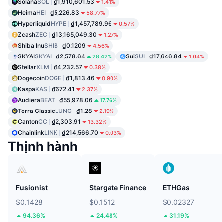
Solana
SOL
₫1,910,601.53
1.41%
Heima
HEI
₫5,226.83
58.77%
Hyperliquid
HYPE
₫1,457,789.96
0.57%
Zcash
ZEC
₫13,165,049.30
1.27%
Shiba Inu
SHIB
₫0.1209
4.56%
SKYAI
SKYAI
₫2,578.64
Sui
SUI
₫17,646.84
28.42%
1.64%
Stellar
XLM
₫4,232.57
0.38%
Dogecoin
DOGE
₫1,813.46
0.90%
Kaspa
KAS
₫672.41
2.37%
Audiera
BEAT
₫55,978.06
17.76%
Terra Classic
LUNC
₫1.28
2.19%
Canton
CC
₫2,303.91
13.32%
Chainlink
LINK
₫214,566.70
0.03%
Thịnh hành
Fusionist
Stargate Finance
ETHGas
$0.1428
$0.1512
$0.02327
94.36%
24.48%
31.19%