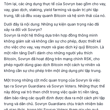
Tóm lại, các ứng dụng thực tế của Sovryn bao gồm cho vay,
vay, giao dịch, staking, yield farming và quản trị phi tập
trung, tất cả đều xoay quanh Bitcoin và hệ sinh thái của nó.
Dưới đây là nội dung: Những sự kiện quan trọng nào đã
xảy ra đối với Sovryn?
Sovryn là một hệ thống dựa trên hợp đồng thông minh
không giám sát và không cần sự cho phép, được thiết kế
cho việc cho vay, vay mượn và giao dịch ký quỹ Bitcoin. Là
một nền tảng DeFi dành cho những người yêu thích
Bitcoin, Sovryn đã hoạt động trên mạng chính RSK, cho
phép người dùng giao dịch Bitcoin một cách tự nhiên và
không cần sự cho phép trên một ứng dụng phi tập trung.
Một trong những cột mốc quan trọng của Sovryn là việc
tạo ra Sovryn Guardians và Sovryn Voters. Những thực thể
này đóng vai trò then chốt trong việc quản trị nền tảng,
đảm bảo rằng các quyết định được đưa ra một cách phi tập
trung và dân chủ. Sovryn Guardians chịu trách nhiệm bảo
vệ giao thức, trong khi Sovryn Voters tham gia vào quá