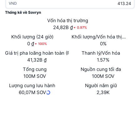
VND
Thịnh hành
Tiền điện tử ETF
Học hỏi
CMC Giao thức Ngữ cảnh Mô hình
Thống kê về Sovryn
Mới
Vốn hóa thị trường
Bitcoin ETF
x402
Tin tức
24,82B ₫
0.97%
Tiền mã hóa
Ethereum ETF
Khối lượng (24 giờ)
Khối lượng/Vốn hóa thị trường 
Academy
0 ₫
0%
100%
Chính trị
Giá trị pha loãng hoàn toàn (FDV)
Thanh lý/Vốn hóa
Phân tích kỹ thuật
Nghiên cứu
41,32B ₫
1.57%
Thể thao
Tổng cung
Nguồn cung tối đa
RSI
Video
100M SOV
100M SOV
Tài chính
MACD
Lượng cung lưu hành
Người nắm giữ
Bảng thuật ngữ
60,07M SOV
2,39K
Công nghệ
Website
Whitepaper
Phái sinh
Chiến dịch
Trang Web
NFT
Tổng quan
Airdrop
Mạng xã hội
Số liệu thống kê NFT giá cao nhất
Thanh lý
Phần thưởng Kim cương
0xbdab...b8f7a5