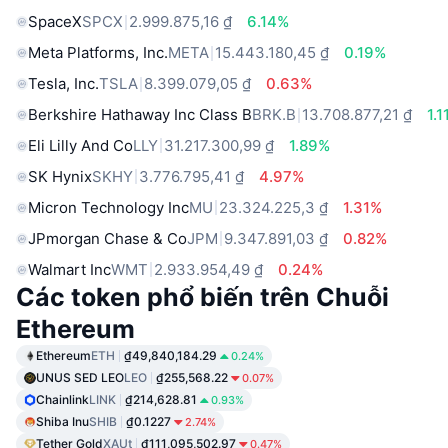
SpaceX
SPCX
2.999.875,16 ₫
6.14%
Meta Platforms, Inc.
META
15.443.180,45 ₫
0.19%
Tesla, Inc.
TSLA
8.399.079,05 ₫
0.63%
Berkshire Hathaway Inc Class B
BRK.B
13.708.877,21 ₫
1.
Eli Lilly And Co
LLY
31.217.300,99 ₫
1.89%
SK Hynix
SKHY
3.776.795,41 ₫
4.97%
Micron Technology Inc
MU
23.324.225,3 ₫
1.31%
JPmorgan Chase & Co
JPM
9.347.891,03 ₫
0.82%
Walmart Inc
WMT
2.933.954,49 ₫
0.24%
Các token phổ biến trên Chuỗi
Ethereum
Ethereum
ETH
₫49,840,184.29
0.24%
UNUS SED LEO
LEO
₫255,568.22
0.07%
Chainlink
LINK
₫214,628.81
0.93%
Shiba Inu
SHIB
₫0.1227
2.74%
Tether Gold
XAUt
₫111,095,502.97
0.47%