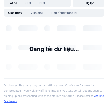
Tất cả
CEX
DEX
Bộ lọc
Giao ngay
Vĩnh cửu
Hợp đồng tương lai
Đang tải dữ liệu...
Disclaimer: This page may contain affiliate links. CoinMarketCap may be
compensated if you visit any affiliate links and you take certain actions such as
signing up and transacting with these affiliate platforms. Please refer to
Affiliate
Disclosure
.