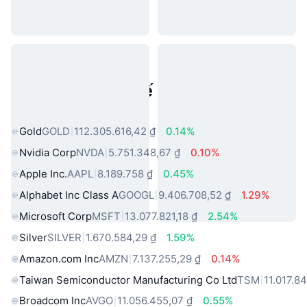
Tài sản trong thế giới thực phổ
biến
Gold
GOLD
112.305.616,42 ₫
0.14%
Nvidia Corp
NVDA
5.751.348,67 ₫
0.10%
Apple Inc.
AAPL
8.189.758 ₫
0.45%
Alphabet Inc Class A
GOOGL
9.406.708,52 ₫
1.29%
Microsoft Corp
MSFT
13.077.821,18 ₫
2.54%
Silver
SILVER
1.670.584,29 ₫
1.59%
Amazon.com Inc
AMZN
7.137.255,29 ₫
0.14%
Taiwan Semiconductor Manufacturing Co Ltd
TSM
11.017.8
Broadcom Inc
AVGO
11.056.455,07 ₫
0.55%