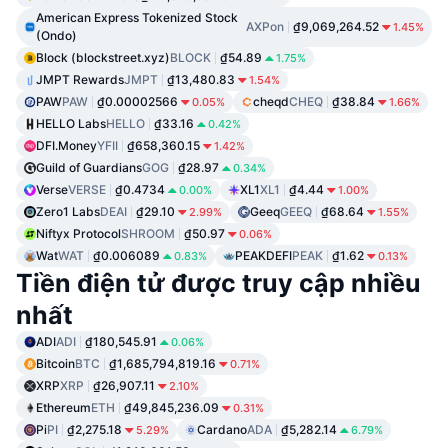
American Express Tokenized Stock
AXPon
₫9,069,264.52
1.45%
(Ondo)
Block (blockstreet.xyz)
BLOCK
₫54.89
1.75%
JMPT Rewards
JMPT
₫13,480.83
1.54%
PAW
PAW
₫0.00002566
cheqd
CHEQ
₫38.84
0.05%
1.66%
HELLO Labs
HELLO
₫33.16
0.42%
DFI.Money
YFII
₫658,360.15
1.42%
Guild of Guardians
GOG
₫28.97
0.34%
Verse
VERSE
₫0.4734
XL1
XL1
₫4.44
0.00%
1.00%
Zero1 Labs
DEAI
₫29.10
Geeq
GEEQ
₫68.64
2.99%
1.55%
Niftyx Protocol
SHROOM
₫50.97
0.06%
Wat
WAT
₫0.006089
PEAKDEFI
PEAK
₫1.62
0.83%
0.13%
Tiền điện tử được truy cập nhiều
nhất
ADI
ADI
₫180,545.91
0.06%
Bitcoin
BTC
₫1,685,794,819.16
0.71%
XRP
XRP
₫26,907.11
2.10%
Ethereum
ETH
₫49,845,236.09
0.31%
Pi
PI
₫2,275.18
Cardano
ADA
₫5,282.14
5.29%
6.79%