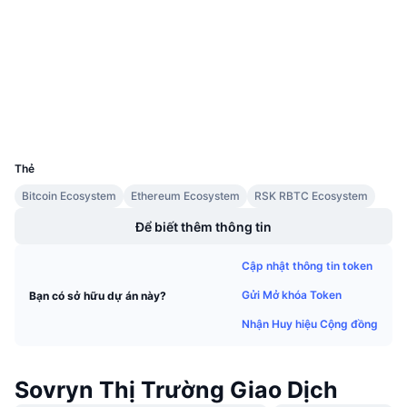
Hợp đồng
Sự kiện sắp tới
Tỷ lệ tài trợ
Học & Kiếm tiền
3.2
Xếp hạng (CertiK)
etherscan.io
Trình duyệt
Lịch
Ví
Lịch ICO
UCID
8669
Thẻ
Lịch Sự kiện
Bitcoin Ecosystem
Ethereum Ecosystem
RSK RBTC Ecosystem
Để biết thêm thông tin
Cập nhật thông tin token
Gửi Mở khóa Token
Bạn có sở hữu dự án này?
Nhận Huy hiệu Cộng đồng
Sovryn Thị Trường Giao Dịch